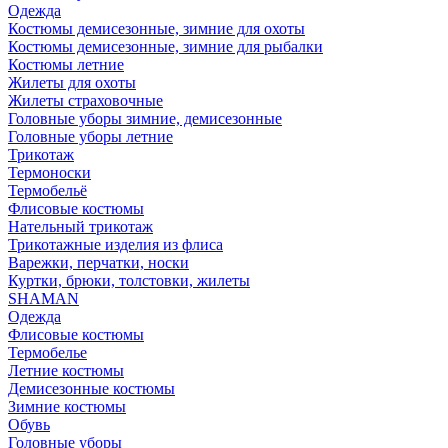
Одежда
Костюмы демисезонные, зимние для охоты
Костюмы демисезонные, зимние для рыбалки
Костюмы летние
Жилеты для охоты
Жилеты страховочные
Головные уборы зимние, демисезонные
Головные уборы летние
Трикотаж
Термоноски
Термобельё
Флисовые костюмы
Нательный трикотаж
Трикотажные изделия из флиса
Варежки, перчатки, носки
Куртки, брюки, толстовки, жилеты
SHAMAN
Одежда
Флисовые костюмы
Термобелье
Летние костюмы
Демисезонные костюмы
Зимние костюмы
Обувь
Головные уборы