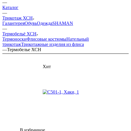
—
Каталог
—
Трикотаж ХСН
Галантерея
Обувь
Одежда
SHAMAN
—
Термобельё ХСН
Термоноски
Флисовые костюмы
Нательный
трикотаж
Трикотажные изделия из флиса
—
Термобелье ХСН
Хит
В избранное