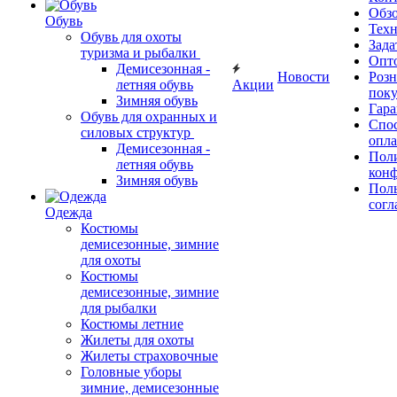
Обз
Обувь
Тех
Обувь для охоты
Зада
туризма и рыбалки
Опт
Демисезонная -
Новости
Роз
летняя обувь
Акции
поку
Зимняя обувь
Гара
Обувь для охранных и
Спос
силовых структур
опл
Демисезонная -
Пол
летняя обувь
кон
Зимняя обувь
Поль
согл
Одежда
Костюмы
демисезонные, зимние
для охоты
Костюмы
демисезонные, зимние
для рыбалки
Костюмы летние
Жилеты для охоты
Жилеты страховочные
Головные уборы
зимние, демисезонные