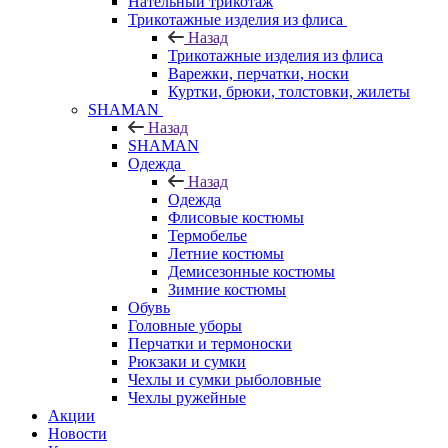
Нательный трикотаж
Трикотажные изделия из флиса
Назад
Трикотажные изделия из флиса
Варежки, перчатки, носки
Куртки, брюки, толстовки, жилеты
SHAMAN
Назад
SHAMAN
Одежда
Назад
Одежда
Флисовые костюмы
Термобелье
Летние костюмы
Демисезонные костюмы
Зимние костюмы
Обувь
Головные уборы
Перчатки и термоноски
Рюкзаки и сумки
Чехлы и сумки рыболовные
Чехлы ружейные
Акции
Новости