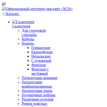
Каталог
Галантерея
Для стендовой
стрельбы
Кобуры
Ножны
Германские
Европейские
Непальские
С рукояткой
Финские
Финские с
застёжкой
Патронташи кожаные
Патронташи
комбинированные
Патронташи ткань
Подарочные наборы
Различные изделия
Ремни поясные