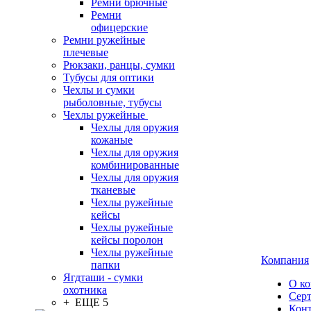
Ремни брючные
Ремни
офицерские
Ремни ружейные
плечевые
Рюкзаки, ранцы, сумки
Тубусы для оптики
Чехлы и сумки
рыболовные, тубусы
Чехлы ружейные
Чехлы для оружия
кожаные
Чехлы для оружия
комбинированные
Чехлы для оружия
тканевые
Чехлы ружейные
кейсы
Чехлы ружейные
кейсы поролон
Чехлы ружейные
Компания
папки
Ягдташи - сумки
О к
охотника
Сер
+ ЕЩЕ 5
Кон