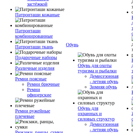
застёжкой
Патронташи кожаные
Патронташи
комбинированные
Обувь
Патронташи ткань
Подарочные наборы
Обувь для охоты
Различные изделия
туризма и рыбалки
Демисезонная
Ремни поясные
- летняя обувь
Ремни брючные
Зимняя обувь
Ремни
офицерские
Обувь для
Ремни ружейные
охранных и
плечевые
силовых структур
Демисезонная
- летняя обувь
Рюкзаки, ранцы, сумки