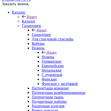
Заказать звонок
Каталог
Назад
Каталог
Галантерея
Назад
Галантерея
Для стендовой стрельбы
Кобуры
Ножны
Назад
Ножны
Германские
Европейские
Непальские
С рукояткой
Финские
Финские с застёжкой
Патронташи кожаные
Патронташи комбинированные
Патронташи ткань
Подарочные наборы
Различные изделия
Ремни поясные