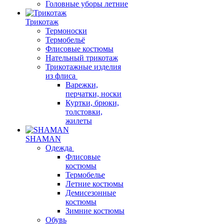
Головные уборы летние
Трикотаж
Термоноски
Термобельё
Флисовые костюмы
Нательный трикотаж
Трикотажные изделия
из флиса
Варежки,
перчатки, носки
Куртки, брюки,
толстовки,
жилеты
SHAMAN
Одежда
Флисовые
костюмы
Термобелье
Летние костюмы
Демисезонные
костюмы
Зимние костюмы
Обувь