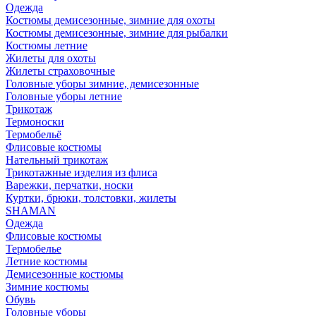
Одежда
Костюмы демисезонные, зимние для охоты
Костюмы демисезонные, зимние для рыбалки
Костюмы летние
Жилеты для охоты
Жилеты страховочные
Головные уборы зимние, демисезонные
Головные уборы летние
Трикотаж
Термоноски
Термобельё
Флисовые костюмы
Нательный трикотаж
Трикотажные изделия из флиса
Варежки, перчатки, носки
Куртки, брюки, толстовки, жилеты
SHAMAN
Одежда
Флисовые костюмы
Термобелье
Летние костюмы
Демисезонные костюмы
Зимние костюмы
Обувь
Головные уборы