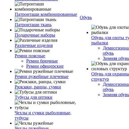
Патронташи комбинированные
Обувь
Патронташи ткань
Подарочные наборы
Обувь для охоты т
рыбалки
Различные изделия
Демисезонная
обувь
Ремни поясные
Зимняя обув
Ремни брючные
Ремни офицерские
Обувь для охранн
Ремни ружейные плечевые
структур
Демисезонная
Рюкзаки, ранцы, сумки
обувь
Зимняя обув
Тубусы для оптики
Чехлы и сумки рыболовные,
тубусы
Чехлы ружейные