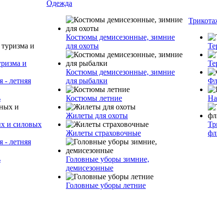
Одежда
Трикота
Костюмы демисезонные, зимние
для охоты
Те
уризма и
Те
Костюмы демисезонные, зимние
 - летняя
для рыбалки
Фл
ь
Костюмы летние
На
Жилеты для охоты
ых и силовых
Тр
Жилеты страховочные
фл
 - летняя
ь
Головные уборы зимние,
демисезонные
Головные уборы летние