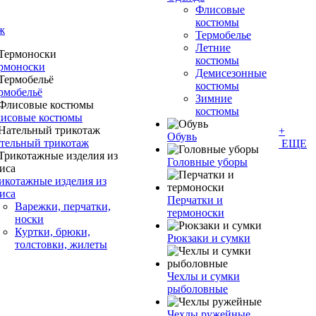
Флисовые
костюмы
ж
Термобелье
Летние
костюмы
рмоноски
Демисезонные
костюмы
рмобельё
Зимние
костюмы
исовые костюмы
+
Обувь
тельный трикотаж
ЕЩЕ
Головные уборы
икотажные изделия из
иса
Перчатки и
Варежки, перчатки,
термоноски
носки
Куртки, брюки,
Рюкзаки и сумки
толстовки, жилеты
Чехлы и сумки
рыболовные
Чехлы ружейные