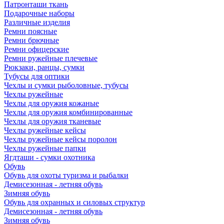
Патронташи ткань
Подарочные наборы
Различные изделия
Ремни поясные
Ремни брючные
Ремни офицерские
Ремни ружейные плечевые
Рюкзаки, ранцы, сумки
Тубусы для оптики
Чехлы и сумки рыболовные, тубусы
Чехлы ружейные
Чехлы для оружия кожаные
Чехлы для оружия комбинированные
Чехлы для оружия тканевые
Чехлы ружейные кейсы
Чехлы ружейные кейсы поролон
Чехлы ружейные папки
Ягдташи - сумки охотника
Обувь
Обувь для охоты туризма и рыбалки
Демисезонная - летняя обувь
Зимняя обувь
Обувь для охранных и силовых структур
Демисезонная - летняя обувь
Зимняя обувь