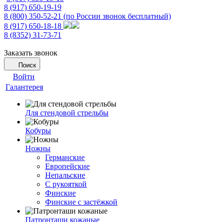
8 (917) 650-19-19
8 (800) 350-52-21
(по России звонок бесплатный)
8 (917) 650-18-18
8 (8352) 31-73-71
Заказать звонок
Поиск
Войти
Галантерея
Для стендовой стрельбы
Кобуры
Ножны
Германские
Европейские
Непальские
С рукояткой
Финские
Финские с застёжкой
Патронташи кожаные