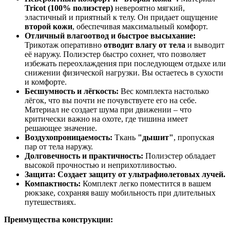
Tricot (100% полиэстер)
невероятно мягкий,
эластичный и приятный к телу. Он придает ощущение
второй кожи
, обеспечивая максимальный комфорт.
Отличный влагоотвод и быстрое высыхание:
Трикотаж оперативно
отводит влагу от тела
и выводит
её наружу. Полиэстер быстро сохнет, что позволяет
избежать переохлаждения при последующем отдыхе или
снижении физической нагрузки. Вы остаетесь в сухости
и комфорте.
Бесшумность и лёгкость:
Вес комплекта настолько
лёгок, что вы почти не почувствуете его на себе.
Материал не создает шума при движении – что
критически важно на охоте, где тишина имеет
решающее значение.
Воздухопроницаемость:
Ткань
"дышит"
, пропуская
пар от тела наружу.
Долговечность и практичность:
Полиэстер обладает
высокой прочностью и неприхотливостью.
Защита: Создает защиту от ультрафиолетовых лучей.
Компактность:
Комплект легко поместится в вашем
рюкзаке, сохраняя вашу мобильность при длительных
путешествиях.
Преимущества конструкции: