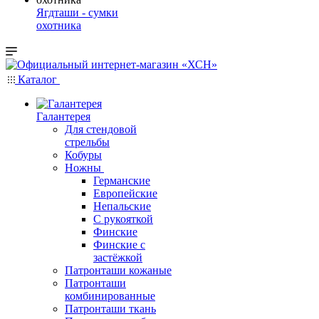
Ягдташи - сумки
охотника
Каталог
Галантерея
Для стендовой
стрельбы
Кобуры
Ножны
Германские
Европейские
Непальские
С рукояткой
Финские
Финские с
застёжкой
Патронташи кожаные
Патронташи
комбинированные
Патронташи ткань