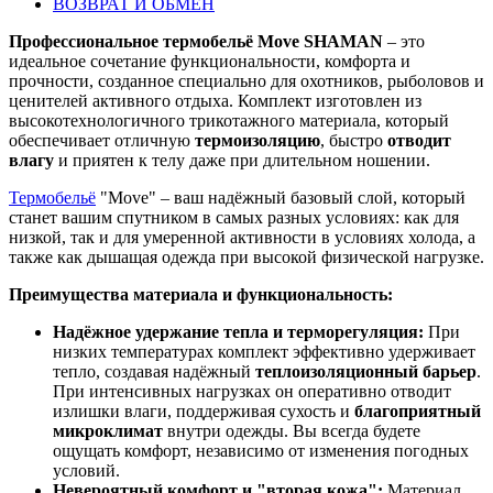
ВОЗВРАТ И ОБМЕН
Профессиональное термобельё Move SHAMAN
– это
идеальное сочетание функциональности, комфорта и
прочности, созданное специально для охотников, рыболовов и
ценителей активного отдыха. Комплект изготовлен из
высокотехнологичного трикотажного материала, который
обеспечивает отличную
термоизоляцию
, быстро
отводит
влагу
и приятен к телу даже при длительном ношении.
Термобельё
"Move" – ваш надёжный базовый слой, который
станет вашим спутником в самых разных условиях: как для
низкой, так и для умеренной активности в условиях холода, а
также как дышащая одежда при высокой физической нагрузке.
Преимущества материала и функциональность:
Надёжное удержание тепла и терморегуляция:
При
низких температурах комплект эффективно удерживает
тепло, создавая надёжный
теплоизоляционный барьер
.
При интенсивных нагрузках он оперативно отводит
излишки влаги, поддерживая сухость и
благоприятный
микроклимат
внутри одежды. Вы всегда будете
ощущать комфорт, независимо от изменения погодных
условий.
Невероятный комфорт и "вторая кожа":
Материал