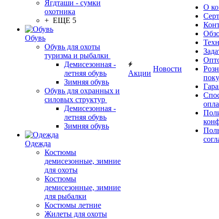
Ягдташи - сумки
О к
охотника
Сер
+ ЕЩЕ 5
Кон
Обз
Обувь
Тех
Обувь для охоты
Зада
туризма и рыбалки
Опт
Демисезонная -
Новости
Роз
летняя обувь
Акции
поку
Зимняя обувь
Гара
Обувь для охранных и
Спос
силовых структур
опл
Демисезонная -
Пол
летняя обувь
кон
Зимняя обувь
Поль
согл
Одежда
Костюмы
демисезонные, зимние
для охоты
Костюмы
демисезонные, зимние
для рыбалки
Костюмы летние
Жилеты для охоты