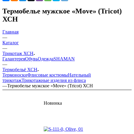
Термобелье мужское «Move» (Tricot)
ХСН
Главная
—
Каталог
—
Трикотаж ХСН
Галантерея
Обувь
Одежда
SHAMAN
—
Термобельё ХСН
Термоноски
Флисовые костюмы
Нательный
трикотаж
Трикотажные изделия из флиса
—
Термобелье мужское «Move» (Tricot) ХСН
Новинка