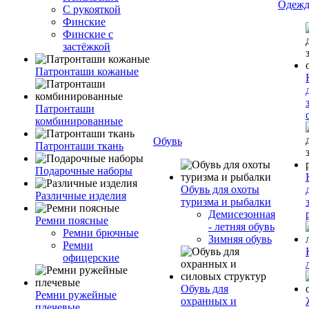
Одежд
С рукояткой
Финские
Финские с
застёжкой
Патронташи кожаные
Патронташи
комбинированные
Обувь
Патронташи ткань
Подарочные наборы
Обувь для охоты
Различные изделия
туризма и рыбалки
Демисезонная
Ремни поясные
- летняя обувь
Ремни брючные
Зимняя обувь
Ремни
офицерские
Обувь для
Ремни ружейные
охранных и
плечевые