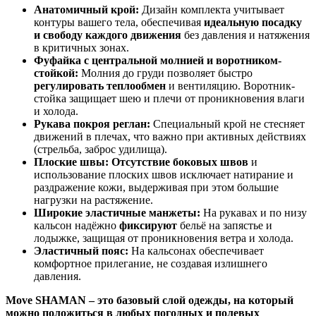
Анатомичный крой:
Дизайн комплекта учитывает
контуры вашего тела, обеспечивая
идеальную посадку
и свободу каждого движения
без давления и натяжения
в критичных зонах.
Фуфайка с центральной молнией и воротником-
стойкой:
Молния до груди позволяет быстро
регулировать теплообмен
и вентиляцию. Воротник-
стойка защищает шею и плечи от проникновения влаги
и холода.
Рукава покроя реглан:
Специальный крой не стесняет
движений в плечах, что важно при активных действиях
(стрельба, заброс удилища).
Плоские швы:
Отсутствие боковых швов
и
использование плоских швов исключает натирание и
раздражение кожи, выдерживая при этом большие
нагрузки на растяжение.
Широкие эластичные манжеты:
На рукавах и по низу
кальсон надёжно
фиксируют
бельё на запястье и
лодыжке, защищая от проникновения ветра и холода.
Эластичный пояс:
На кальсонах обеспечивает
комфортное прилегание, не создавая излишнего
давления.
Move SHAMAN – это базовый слой одежды, на который
можно положиться в любых погодных и полевых