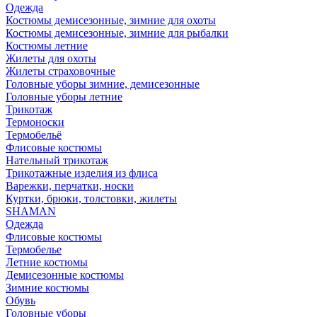
Одежда
Костюмы демисезонные, зимние для охоты
Костюмы демисезонные, зимние для рыбалки
Костюмы летние
Жилеты для охоты
Жилеты страховочные
Головные уборы зимние, демисезонные
Головные уборы летние
Трикотаж
Термоноски
Термобельё
Флисовые костюмы
Нательный трикотаж
Трикотажные изделия из флиса
Варежки, перчатки, носки
Куртки, брюки, толстовки, жилеты
SHAMAN
Одежда
Флисовые костюмы
Термобелье
Летние костюмы
Демисезонные костюмы
Зимние костюмы
Обувь
Головные уборы