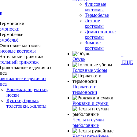
Флисовые
костюмы
ж
Термобелье
Летние
костюмы
рмоноски
Демисезонные
костюмы
рмобельё
Зимние
костюмы
исовые костюмы
+
Обувь
тельный трикотаж
ЕЩЕ
Головные уборы
икотажные изделия из
иса
Перчатки и
Варежки, перчатки,
термоноски
носки
Куртки, брюки,
Рюкзаки и сумки
толстовки, жилеты
Чехлы и сумки
рыболовные
Чехлы ружейные