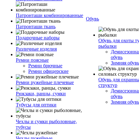
Патронташи комбинированные
Обувь
Патронташи ткань
Подарочные наборы
Обувь для охоты т
рыбалки
Различные изделия
Демисезонная
обувь
Ремни поясные
Зимняя обув
Ремни брючные
Ремни офицерские
Обувь для охранн
Ремни ружейные плечевые
структур
Демисезонная
Рюкзаки, ранцы, сумки
обувь
Зимняя обув
Тубусы для оптики
Чехлы и сумки рыболовные,
тубусы
Чехлы ружейные