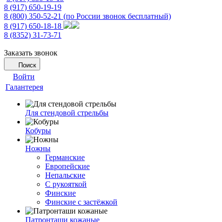
8 (917) 650-19-19
8 (800) 350-52-21
(по России звонок бесплатный)
8 (917) 650-18-18
8 (8352) 31-73-71
Заказать звонок
Поиск
Войти
Галантерея
Для стендовой стрельбы
Кобуры
Ножны
Германские
Европейские
Непальские
С рукояткой
Финские
Финские с застёжкой
Патронташи кожаные