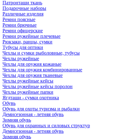
Патронташи ткань
Подарочные наборы
Различные изделия
Ремни поясные
Ремни брючные
Ремни офицерские
Ремни ружейные плечевые
Рюкзаки, ранцы, сумки
Тубусы для оптики
Чехлы и сумки рыболовные, тубусы
Чехлы ружейные
Чехлы для оружия кожаные
Чехлы для оружия комбинированные
Чехлы для оружия тканевые
Чехлы ружейные кейсы
Чехлы ружейные кейсы поролон
Чехлы ружейные папки
Ягдташи - сумки охотника
Обувь
Обувь для охоты туризма и рыбалки
Демисезонная - летняя обувь
Зимняя обувь
Обувь для охранных и силовых структур
Демисезонная - летняя обувь
Зимняя обувь