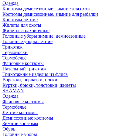
Одежда
Костюмы демисезонные, зимние для охоты
Костюмы демисезонные, зимние для рыбалки
Костюмы летние
Жилеты для охоты
Жилеты страховочные
Головные уборы зимние, демисезонные
Головные уборы летние
Трикотаж
Термоноски
Термобельё
Флисовые костюмы
Нательный трикотаж
Трикотажные изделия из флиса
Варежки, перчатки, носки
Куртки, брюки, толстовки, жилеты
SHAMAN
Одежда
Флисовые костюмы
Термобелье
Летние костюмы
Демисезонные костюмы
Зимние костюмы
Обувь
Головные уборы