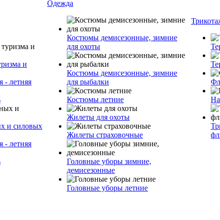
Одежда
Трикота
Костюмы демисезонные, зимние
для охоты
Те
уризма и
Те
Костюмы демисезонные, зимние
 - летняя
для рыбалки
Фл
ь
Костюмы летние
На
Жилеты для охоты
ых и силовых
Тр
Жилеты страховочные
фл
 - летняя
ь
Головные уборы зимние,
демисезонные
Головные уборы летние