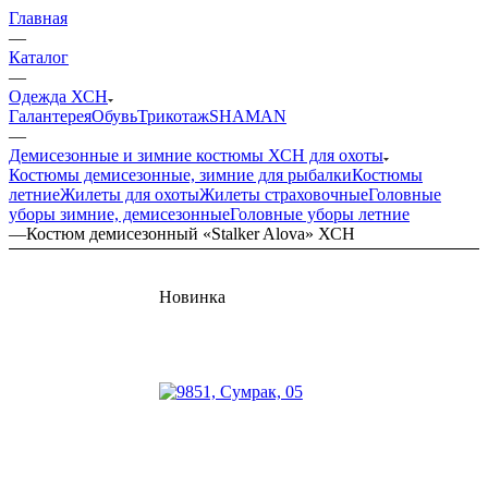
Главная
—
Каталог
—
Одежда ХСН
Галантерея
Обувь
Трикотаж
SHAMAN
—
Демисезонные и зимние костюмы ХСН для охоты
Костюмы демисезонные, зимние для рыбалки
Костюмы
летние
Жилеты для охоты
Жилеты страховочные
Головные
уборы зимние, демисезонные
Головные уборы летние
—
Костюм демисезонный «Stalker Alova» ХСН
Новинка