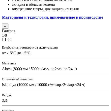
складка в области колена
внутренние гетры, для защиты от пыли
Материалы и технологии, применяемые в производстве
Галерея
1/0
—
Комфортная температура эксплуатации
от -15°С до +5°С
Материал
Alova (8000 мм / 5000 г/м<sup>2</sup>/24 ч)
Отделочный материал
Islandiya (10000 мм / 10000 г/м<sup>2</sup>/24 ч)
Вес, кг
2.3
Подклад