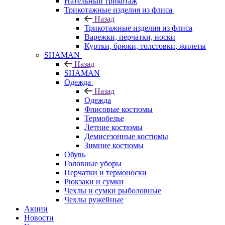
Нательный трикотаж
Трикотажные изделия из флиса
Назад
Трикотажные изделия из флиса
Варежки, перчатки, носки
Куртки, брюки, толстовки, жилеты
SHAMAN
Назад
SHAMAN
Одежда
Назад
Одежда
Флисовые костюмы
Термобелье
Летние костюмы
Демисезонные костюмы
Зимние костюмы
Обувь
Головные уборы
Перчатки и термоноски
Рюкзаки и сумки
Чехлы и сумки рыболовные
Чехлы ружейные
Акции
Новости