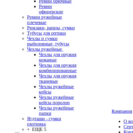
Ремни брючные
Ремни
офицерские
Ремни ружейные
плечевые
Рюкзаки, ранцы, сумки
Тубусы для оптики
Чехлы и сумки
рыболовные, тубусы
Чехлы ружейные
Чехлы для оружия
кожаные
Чехлы для оружия
комбинированные
Чехлы для оружия
тканевые
Чехлы ружейные
кейсы
Чехлы ружейные
кейсы поролон
Чехлы ружейные
Компания
папки
Ягдташи - сумки
О к
охотника
Сер
+ ЕЩЕ 5
Кон