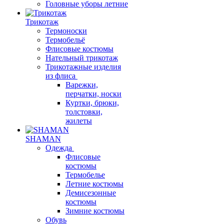
Головные уборы летние
Трикотаж
Термоноски
Термобельё
Флисовые костюмы
Нательный трикотаж
Трикотажные изделия
из флиса
Варежки,
перчатки, носки
Куртки, брюки,
толстовки,
жилеты
SHAMAN
Одежда
Флисовые
костюмы
Термобелье
Летние костюмы
Демисезонные
костюмы
Зимние костюмы
Обувь