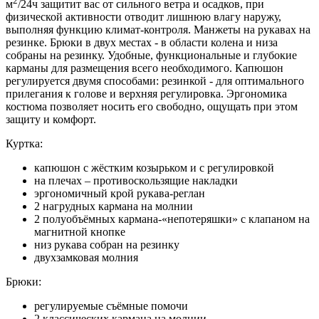
2
м
/24ч защитит вас от сильного ветра и осадков, при
физической активности отводит лишнюю влагу наружу,
выполняя функцию климат-контроля. Манжеты на рукавах на
резинке. Брюки в двух местах - в области колена и низа
собраны на резинку. Удобные, функциональные и глубокие
карманы для размещения всего необходимого. Капюшон
регулируется двумя способами: резинкой - для оптимального
прилегания к голове и верхняя регулировка. Эргономика
костюма позволяет носить его свободно, ощущать при этом
защиту и комфорт.
Куртка:
капюшон с жёстким козырьком и с регулировкой
на плечах – противоскользящие накладки
эргономичный крой рукава-реглан
2 нагрудных кармана на молнии
2 полуобъёмных кармана-«непотеряшки» с клапаном на
магнитной кнопке
низ рукава собран на резинку
двухзамковая молния
Брюки:
регулируемые съёмные помочи
2 классических кармана на молнии