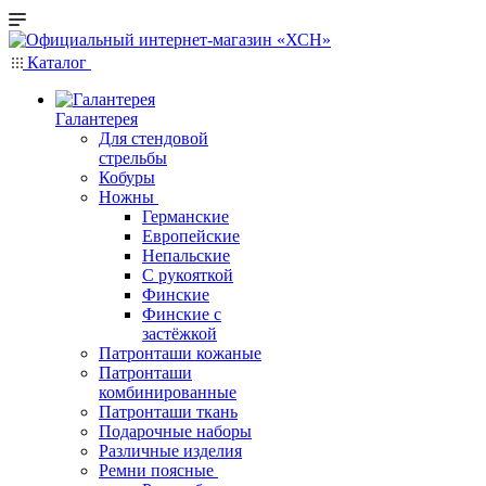
Каталог
Галантерея
Для стендовой
стрельбы
Кобуры
Ножны
Германские
Европейские
Непальские
С рукояткой
Финские
Финские с
застёжкой
Патронташи кожаные
Патронташи
комбинированные
Патронташи ткань
Подарочные наборы
Различные изделия
Ремни поясные