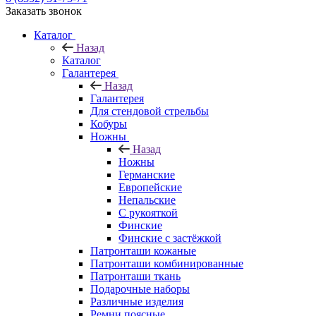
Заказать звонок
Каталог
Назад
Каталог
Галантерея
Назад
Галантерея
Для стендовой стрельбы
Кобуры
Ножны
Назад
Ножны
Германские
Европейские
Непальские
С рукояткой
Финские
Финские с застёжкой
Патронташи кожаные
Патронташи комбинированные
Патронташи ткань
Подарочные наборы
Различные изделия
Ремни поясные