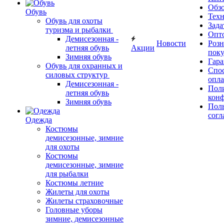
Обз
Обувь
Тех
Обувь для охоты
Зада
туризма и рыбалки
Опт
Демисезонная -
Новости
Роз
летняя обувь
Акции
поку
Зимняя обувь
Гара
Обувь для охранных и
Спос
силовых структур
опл
Демисезонная -
Пол
летняя обувь
кон
Зимняя обувь
Поль
согл
Одежда
Костюмы
демисезонные, зимние
для охоты
Костюмы
демисезонные, зимние
для рыбалки
Костюмы летние
Жилеты для охоты
Жилеты страховочные
Головные уборы
зимние, демисезонные