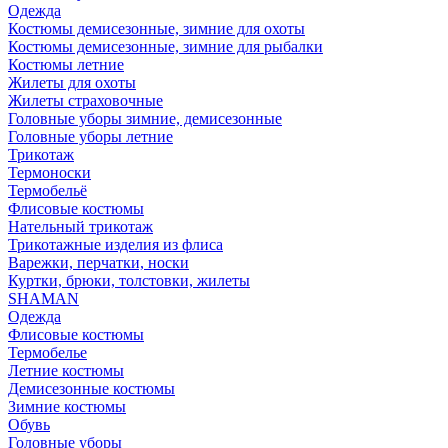
Одежда
Костюмы демисезонные, зимние для охоты
Костюмы демисезонные, зимние для рыбалки
Костюмы летние
Жилеты для охоты
Жилеты страховочные
Головные уборы зимние, демисезонные
Головные уборы летние
Трикотаж
Термоноски
Термобельё
Флисовые костюмы
Нательный трикотаж
Трикотажные изделия из флиса
Варежки, перчатки, носки
Куртки, брюки, толстовки, жилеты
SHAMAN
Одежда
Флисовые костюмы
Термобелье
Летние костюмы
Демисезонные костюмы
Зимние костюмы
Обувь
Головные уборы