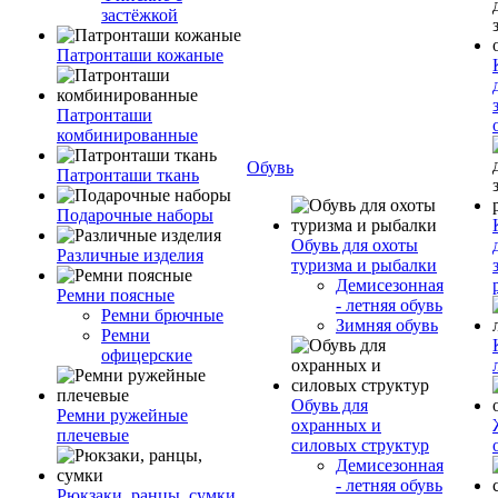
застёжкой
Патронташи кожаные
Патронташи
комбинированные
Обувь
Патронташи ткань
Подарочные наборы
Обувь для охоты
Различные изделия
туризма и рыбалки
Демисезонная
Ремни поясные
- летняя обувь
Ремни брючные
Зимняя обувь
Ремни
офицерские
Обувь для
Ремни ружейные
охранных и
плечевые
силовых структур
Демисезонная
- летняя обувь
Рюкзаки, ранцы, сумки