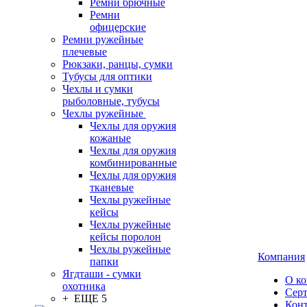
Ремни брючные
Ремни
офицерские
Ремни ружейные
плечевые
Рюкзаки, ранцы, сумки
Тубусы для оптики
Чехлы и сумки
рыболовные, тубусы
Чехлы ружейные
Чехлы для оружия
кожаные
Чехлы для оружия
комбинированные
Чехлы для оружия
тканевые
Чехлы ружейные
кейсы
Чехлы ружейные
кейсы поролон
Чехлы ружейные
Компания
папки
Ягдташи - сумки
О к
охотника
Сер
+ ЕЩЕ 5
Кон