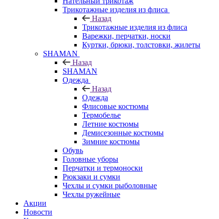
Нательный трикотаж
Трикотажные изделия из флиса
Назад
Трикотажные изделия из флиса
Варежки, перчатки, носки
Куртки, брюки, толстовки, жилеты
SHAMAN
Назад
SHAMAN
Одежда
Назад
Одежда
Флисовые костюмы
Термобелье
Летние костюмы
Демисезонные костюмы
Зимние костюмы
Обувь
Головные уборы
Перчатки и термоноски
Рюкзаки и сумки
Чехлы и сумки рыболовные
Чехлы ружейные
Акции
Новости