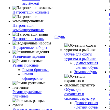
застёжкой
Патронташи кожаные
Патронташи
комбинированные
Обувь
Патронташи ткань
Подарочные наборы
Обувь для охоты
Различные изделия
туризма и рыбалки
Демисезонная
Ремни поясные
- летняя обувь
Ремни брючные
Зимняя обувь
Ремни
офицерские
Обувь для
Ремни ружейные
охранных и
плечевые
силовых структур
Демисезонная
- летняя обувь
Рюкзаки, ранцы, сумки