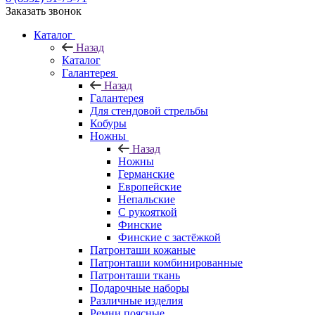
Заказать звонок
Каталог
Назад
Каталог
Галантерея
Назад
Галантерея
Для стендовой стрельбы
Кобуры
Ножны
Назад
Ножны
Германские
Европейские
Непальские
С рукояткой
Финские
Финские с застёжкой
Патронташи кожаные
Патронташи комбинированные
Патронташи ткань
Подарочные наборы
Различные изделия
Ремни поясные