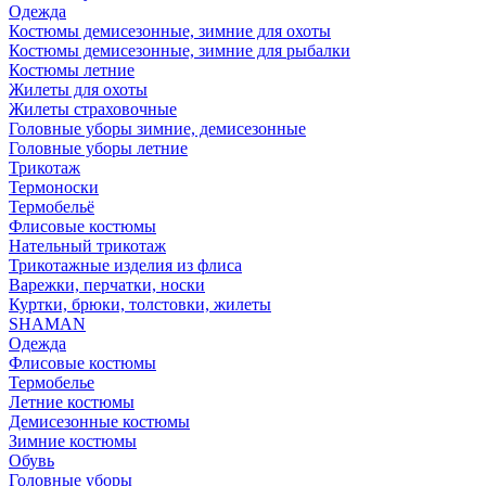
Одежда
Костюмы демисезонные, зимние для охоты
Костюмы демисезонные, зимние для рыбалки
Костюмы летние
Жилеты для охоты
Жилеты страховочные
Головные уборы зимние, демисезонные
Головные уборы летние
Трикотаж
Термоноски
Термобельё
Флисовые костюмы
Нательный трикотаж
Трикотажные изделия из флиса
Варежки, перчатки, носки
Куртки, брюки, толстовки, жилеты
SHAMAN
Одежда
Флисовые костюмы
Термобелье
Летние костюмы
Демисезонные костюмы
Зимние костюмы
Обувь
Головные уборы