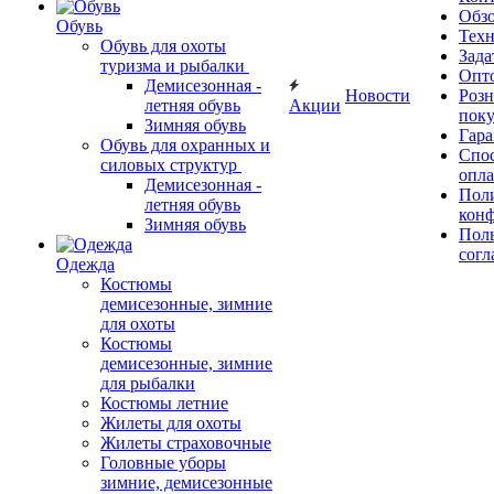
Обз
Обувь
Тех
Обувь для охоты
Зада
туризма и рыбалки
Опт
Демисезонная -
Новости
Роз
летняя обувь
Акции
поку
Зимняя обувь
Гара
Обувь для охранных и
Спос
силовых структур
опл
Демисезонная -
Пол
летняя обувь
кон
Зимняя обувь
Поль
согл
Одежда
Костюмы
демисезонные, зимние
для охоты
Костюмы
демисезонные, зимние
для рыбалки
Костюмы летние
Жилеты для охоты
Жилеты страховочные
Головные уборы
зимние, демисезонные