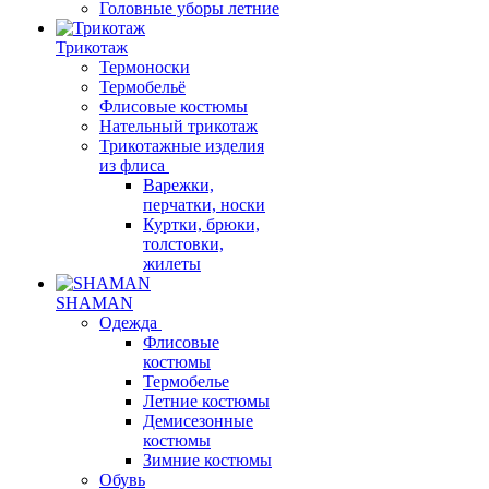
Головные уборы летние
Трикотаж
Термоноски
Термобельё
Флисовые костюмы
Нательный трикотаж
Трикотажные изделия
из флиса
Варежки,
перчатки, носки
Куртки, брюки,
толстовки,
жилеты
SHAMAN
Одежда
Флисовые
костюмы
Термобелье
Летние костюмы
Демисезонные
костюмы
Зимние костюмы
Обувь