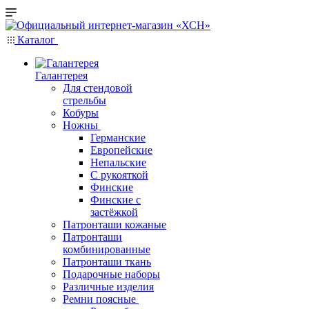
Каталог
Галантерея
Для стендовой
стрельбы
Кобуры
Ножны
Германские
Европейские
Непальские
С рукояткой
Финские
Финские с
застёжкой
Патронташи кожаные
Патронташи
комбинированные
Патронташи ткань
Подарочные наборы
Различные изделия
Ремни поясные