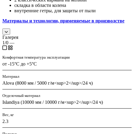
складка в области колена
внутренние гетры, для защиты от пыли
Материалы и технологии, применяемые в производстве
Галерея
1/0
—
Комфортная температура эксплуатации
от -15°С до +5°С
Материал
Alova (8000 мм / 5000 г/м<sup>2</sup>/24 ч)
Отделочный материал
Islandiya (10000 мм / 10000 г/м<sup>2</sup>/24 ч)
Вес, кг
2.3
Подклад