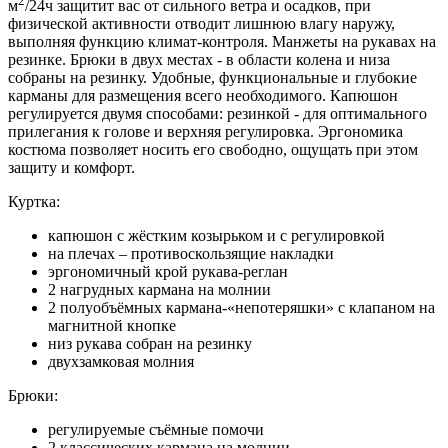
2
м
/24ч защитит вас от сильного ветра и осадков, при
физической активности отводит лишнюю влагу наружу,
выполняя функцию климат-контроля. Манжеты на рукавах на
резинке. Брюки в двух местах - в области колена и низа
собраны на резинку. Удобные, функциональные и глубокие
карманы для размещения всего необходимого. Капюшон
регулируется двумя способами: резинкой - для оптимального
прилегания к голове и верхняя регулировка. Эргономика
костюма позволяет носить его свободно, ощущать при этом
защиту и комфорт.
Куртка:
капюшон с жёстким козырьком и с регулировкой
на плечах – противоскользящие накладки
эргономичный крой рукава-реглан
2 нагрудных кармана на молнии
2 полуобъёмных кармана-«непотеряшки» с клапаном на
магнитной кнопке
низ рукава собран на резинку
двухзамковая молния
Брюки:
регулируемые съёмные помочи
2 классических кармана на молнии