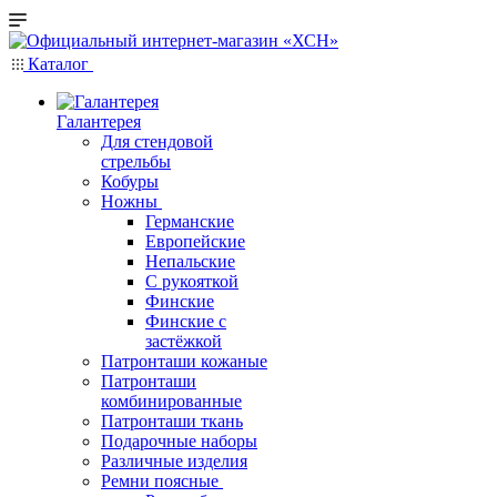
Каталог
Галантерея
Для стендовой
стрельбы
Кобуры
Ножны
Германские
Европейские
Непальские
С рукояткой
Финские
Финские с
застёжкой
Патронташи кожаные
Патронташи
комбинированные
Патронташи ткань
Подарочные наборы
Различные изделия
Ремни поясные