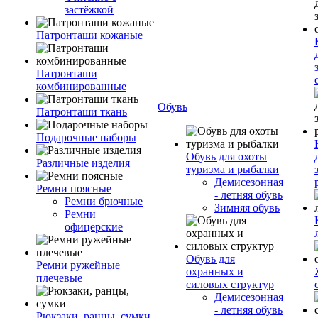
застёжкой
Патронташи кожаные
Патронташи
комбинированные
Обувь
Патронташи ткань
Подарочные наборы
Обувь для охоты
Различные изделия
туризма и рыбалки
Демисезонная
Ремни поясные
- летняя обувь
Ремни брючные
Зимняя обувь
Ремни
офицерские
Обувь для
Ремни ружейные
охранных и
плечевые
силовых структур
Демисезонная
- летняя обувь
Рюкзаки, ранцы, сумки