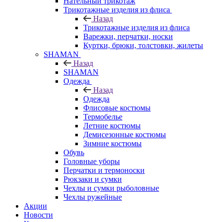
Нательный трикотаж
Трикотажные изделия из флиса
Назад
Трикотажные изделия из флиса
Варежки, перчатки, носки
Куртки, брюки, толстовки, жилеты
SHAMAN
Назад
SHAMAN
Одежда
Назад
Одежда
Флисовые костюмы
Термобелье
Летние костюмы
Демисезонные костюмы
Зимние костюмы
Обувь
Головные уборы
Перчатки и термоноски
Рюкзаки и сумки
Чехлы и сумки рыболовные
Чехлы ружейные
Акции
Новости