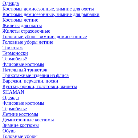
Одежда
Костюмы демисезонные, зимние для охоты
Костюмы демисезонные, зимние для рыбалки
Костюмы летние
Жилеты для охоты
Жилеты страховочные
Головные уборы зимние, демисезонные
Головные уборы летние
Трикотаж
Термоноски
Термобельё
Флисовые костюмы
Нательный трикотаж
Трикотажные изделия из флиса
Варежки, перчатки, носки
Куртки, брюки, толстовки, жилеты
SHAMAN
Одежда
Флисовые костюмы
Термобелье
Летние костюмы
Демисезонные костюмы
Зимние костюмы
Обувь
Головные уборы