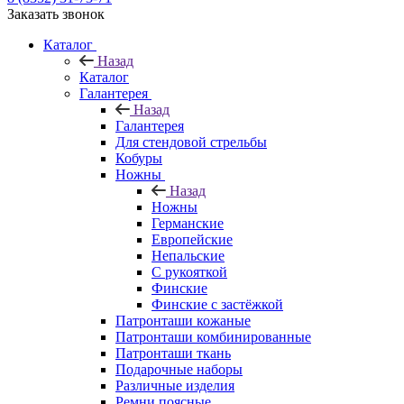
Заказать звонок
Каталог
Назад
Каталог
Галантерея
Назад
Галантерея
Для стендовой стрельбы
Кобуры
Ножны
Назад
Ножны
Германские
Европейские
Непальские
С рукояткой
Финские
Финские с застёжкой
Патронташи кожаные
Патронташи комбинированные
Патронташи ткань
Подарочные наборы
Различные изделия
Ремни поясные