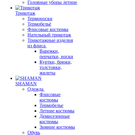
Головные уборы летние
Трикотаж
Термоноски
Термобельё
Флисовые костюмы
Нательный трикотаж
Трикотажные изделия
из флиса
Варежки,
перчатки, носки
Куртки, брюки,
толстовки,
жилеты
SHAMAN
Одежда
Флисовые
костюмы
Термобелье
Летние костюмы
Демисезонные
костюмы
Зимние костюмы
Обувь