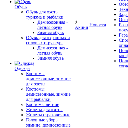
Обз
Обувь
Тех
Обувь для охоты
Зада
туризма и рыбалки
Опт
Демисезонная -
Новости
Роз
летняя обувь
Акции
поку
Зимняя обувь
Гара
Обувь для охранных и
Спос
силовых структур
опл
Демисезонная -
Пол
летняя обувь
кон
Зимняя обувь
Поль
согл
Одежда
Костюмы
демисезонные, зимние
для охоты
Костюмы
демисезонные, зимние
для рыбалки
Костюмы летние
Жилеты для охоты
Жилеты страховочные
Головные уборы
зимние, демисезонные