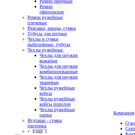
Ремни брючные
Ремни
офицерские
Ремни ружейные
плечевые
Рюкзаки, ранцы, сумки
Тубусы для оптики
Чехлы и сумки
рыболовные, тубусы
Чехлы ружейные
Чехлы для оружия
кожаные
Чехлы для оружия
комбинированные
Чехлы для оружия
тканевые
Чехлы ружейные
кейсы
Чехлы ружейные
кейсы поролон
Чехлы ружейные
Компания
папки
Ягдташи - сумки
О к
охотника
Сер
+ ЕЩЕ 5
Кон