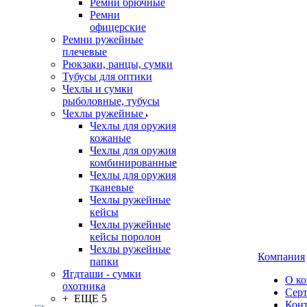
Ремни брючные
Ремни
офицерские
Ремни ружейные
плечевые
Рюкзаки, ранцы, сумки
Тубусы для оптики
Чехлы и сумки
рыболовные, тубусы
Чехлы ружейные
Чехлы для оружия
кожаные
Чехлы для оружия
комбинированные
Чехлы для оружия
тканевые
Чехлы ружейные
кейсы
Чехлы ружейные
кейсы поролон
Чехлы ружейные
Компания
папки
Ягдташи - сумки
О к
охотника
Сер
+ ЕЩЕ 5
Кон