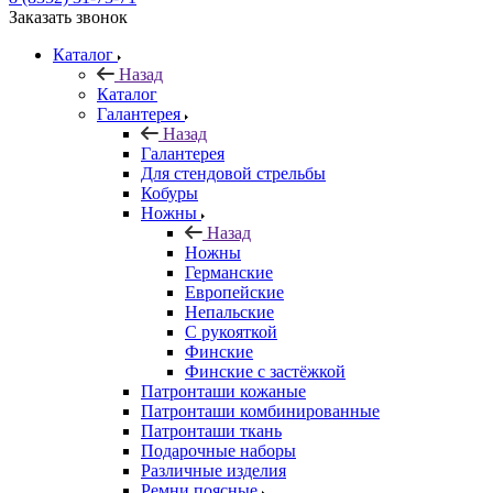
Заказать звонок
Каталог
Назад
Каталог
Галантерея
Назад
Галантерея
Для стендовой стрельбы
Кобуры
Ножны
Назад
Ножны
Германские
Европейские
Непальские
С рукояткой
Финские
Финские с застёжкой
Патронташи кожаные
Патронташи комбинированные
Патронташи ткань
Подарочные наборы
Различные изделия
Ремни поясные