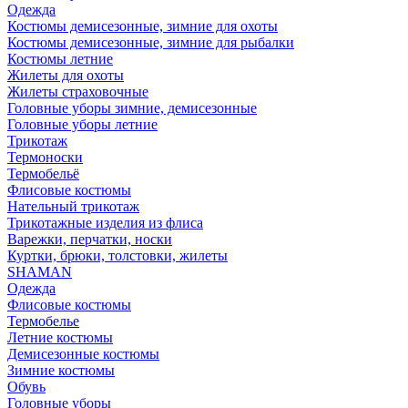
Одежда
Костюмы демисезонные, зимние для охоты
Костюмы демисезонные, зимние для рыбалки
Костюмы летние
Жилеты для охоты
Жилеты страховочные
Головные уборы зимние, демисезонные
Головные уборы летние
Трикотаж
Термоноски
Термобельё
Флисовые костюмы
Нательный трикотаж
Трикотажные изделия из флиса
Варежки, перчатки, носки
Куртки, брюки, толстовки, жилеты
SHAMAN
Одежда
Флисовые костюмы
Термобелье
Летние костюмы
Демисезонные костюмы
Зимние костюмы
Обувь
Головные уборы