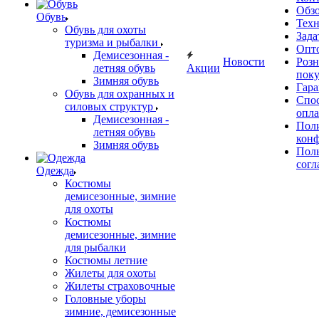
Обз
Обувь
Тех
Обувь для охоты
Зада
туризма и рыбалки
Опт
Демисезонная -
Новости
Роз
летняя обувь
Акции
поку
Зимняя обувь
Гара
Обувь для охранных и
Спос
силовых структур
опл
Демисезонная -
Пол
летняя обувь
кон
Зимняя обувь
Поль
согл
Одежда
Костюмы
демисезонные, зимние
для охоты
Костюмы
демисезонные, зимние
для рыбалки
Костюмы летние
Жилеты для охоты
Жилеты страховочные
Головные уборы
зимние, демисезонные