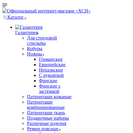
Каталог
Галантерея
Для стендовой
стрельбы
Кобуры
Ножны
Германские
Европейские
Непальские
С рукояткой
Финские
Финские с
застёжкой
Патронташи кожаные
Патронташи
комбинированные
Патронташи ткань
Подарочные наборы
Различные изделия
Ремни поясные