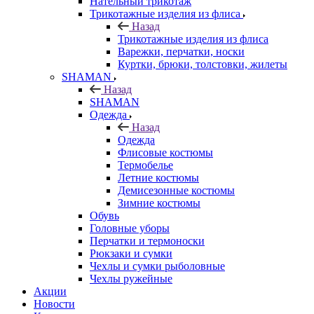
Нательный трикотаж
Трикотажные изделия из флиса
Назад
Трикотажные изделия из флиса
Варежки, перчатки, носки
Куртки, брюки, толстовки, жилеты
SHAMAN
Назад
SHAMAN
Одежда
Назад
Одежда
Флисовые костюмы
Термобелье
Летние костюмы
Демисезонные костюмы
Зимние костюмы
Обувь
Головные уборы
Перчатки и термоноски
Рюкзаки и сумки
Чехлы и сумки рыболовные
Чехлы ружейные
Акции
Новости