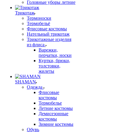
Головные уборы летние
Трикотаж
Термоноски
Термобельё
Флисовые костюмы
Нательный трикотаж
Трикотажные изделия
из флиса
Варежки,
перчатки, носки
Куртки, брюки,
толстовки,
жилеты
SHAMAN
Одежда
Флисовые
костюмы
Термобелье
Летние костюмы
Демисезонные
костюмы
Зимние костюмы
Обувь