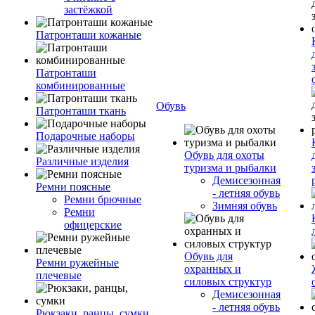
застёжкой
Патронташи кожаные
Патронташи
комбинированные
Обувь
Патронташи ткань
Подарочные наборы
Обувь для охоты
Различные изделия
туризма и рыбалки
Демисезонная
Ремни поясные
- летняя обувь
Ремни брючные
Зимняя обувь
Ремни
офицерские
Обувь для
Ремни ружейные
охранных и
плечевые
силовых структур
Демисезонная
- летняя обувь
Рюкзаки, ранцы, сумки