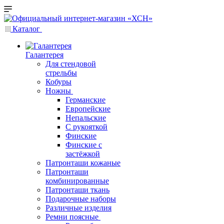
Каталог
Галантерея
Для стендовой
стрельбы
Кобуры
Ножны
Германские
Европейские
Непальские
С рукояткой
Финские
Финские с
застёжкой
Патронташи кожаные
Патронташи
комбинированные
Патронташи ткань
Подарочные наборы
Различные изделия
Ремни поясные