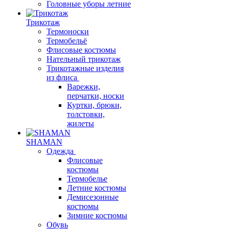
Головные уборы летние
Трикотаж
Термоноски
Термобельё
Флисовые костюмы
Нательный трикотаж
Трикотажные изделия
из флиса
Варежки,
перчатки, носки
Куртки, брюки,
толстовки,
жилеты
SHAMAN
Одежда
Флисовые
костюмы
Термобелье
Летние костюмы
Демисезонные
костюмы
Зимние костюмы
Обувь