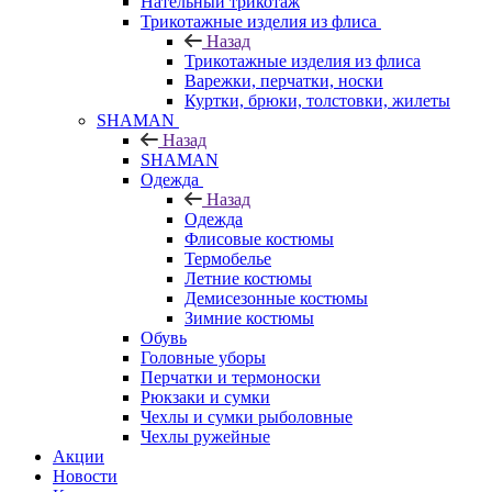
Нательный трикотаж
Трикотажные изделия из флиса
Назад
Трикотажные изделия из флиса
Варежки, перчатки, носки
Куртки, брюки, толстовки, жилеты
SHAMAN
Назад
SHAMAN
Одежда
Назад
Одежда
Флисовые костюмы
Термобелье
Летние костюмы
Демисезонные костюмы
Зимние костюмы
Обувь
Головные уборы
Перчатки и термоноски
Рюкзаки и сумки
Чехлы и сумки рыболовные
Чехлы ружейные
Акции
Новости