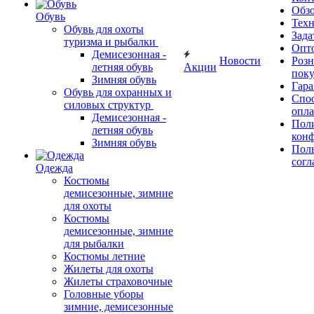
Обз
Обувь
Тех
Обувь для охоты
Зада
туризма и рыбалки
Опт
Демисезонная -
Новости
Роз
летняя обувь
Акции
поку
Зимняя обувь
Гара
Обувь для охранных и
Спос
силовых структур
опл
Демисезонная -
Пол
летняя обувь
кон
Зимняя обувь
Поль
согл
Одежда
Костюмы
демисезонные, зимние
для охоты
Костюмы
демисезонные, зимние
для рыбалки
Костюмы летние
Жилеты для охоты
Жилеты страховочные
Головные уборы
зимние, демисезонные