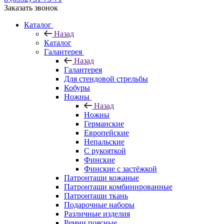
Заказать звонок
Каталог
Назад
Каталог
Галантерея
Назад
Галантерея
Для стендовой стрельбы
Кобуры
Ножны
Назад
Ножны
Германские
Европейские
Непальские
С рукояткой
Финские
Финские с застёжкой
Патронташи кожаные
Патронташи комбинированные
Патронташи ткань
Подарочные наборы
Различные изделия
Ремни поясные