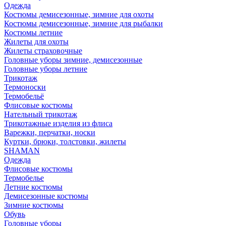
Одежда
Костюмы демисезонные, зимние для охоты
Костюмы демисезонные, зимние для рыбалки
Костюмы летние
Жилеты для охоты
Жилеты страховочные
Головные уборы зимние, демисезонные
Головные уборы летние
Трикотаж
Термоноски
Термобельё
Флисовые костюмы
Нательный трикотаж
Трикотажные изделия из флиса
Варежки, перчатки, носки
Куртки, брюки, толстовки, жилеты
SHAMAN
Одежда
Флисовые костюмы
Термобелье
Летние костюмы
Демисезонные костюмы
Зимние костюмы
Обувь
Головные уборы