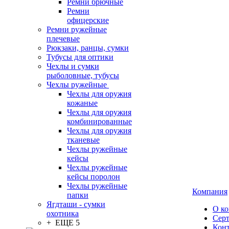
Ремни брючные
Ремни
офицерские
Ремни ружейные
плечевые
Рюкзаки, ранцы, сумки
Тубусы для оптики
Чехлы и сумки
рыболовные, тубусы
Чехлы ружейные
Чехлы для оружия
кожаные
Чехлы для оружия
комбинированные
Чехлы для оружия
тканевые
Чехлы ружейные
кейсы
Чехлы ружейные
кейсы поролон
Чехлы ружейные
Компания
папки
Ягдташи - сумки
О к
охотника
Сер
+ ЕЩЕ 5
Кон