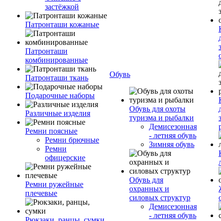
застёжкой
Патронташи кожаные
Патронташи
комбинированные
Обувь
Патронташи ткань
Подарочные наборы
Обувь для охоты
Различные изделия
туризма и рыбалки
Демисезонная
Ремни поясные
- летняя обувь
Ремни брючные
Зимняя обувь
Ремни
офицерские
Обувь для
Ремни ружейные
охранных и
плечевые
силовых структур
Демисезонная
- летняя обувь
Рюкзаки, ранцы, сумки