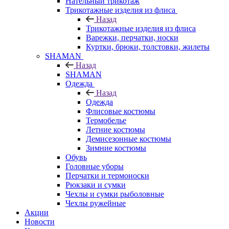
Нательный трикотаж
Трикотажные изделия из флиса
Назад
Трикотажные изделия из флиса
Варежки, перчатки, носки
Куртки, брюки, толстовки, жилеты
SHAMAN
Назад
SHAMAN
Одежда
Назад
Одежда
Флисовые костюмы
Термобелье
Летние костюмы
Демисезонные костюмы
Зимние костюмы
Обувь
Головные уборы
Перчатки и термоноски
Рюкзаки и сумки
Чехлы и сумки рыболовные
Чехлы ружейные
Акции
Новости