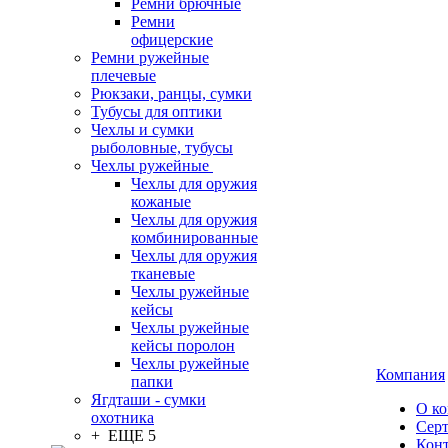
Ремни брючные
Ремни
офицерские
Ремни ружейные
плечевые
Рюкзаки, ранцы, сумки
Тубусы для оптики
Чехлы и сумки
рыболовные, тубусы
Чехлы ружейные
Чехлы для оружия
кожаные
Чехлы для оружия
комбинированные
Чехлы для оружия
тканевые
Чехлы ружейные
кейсы
Чехлы ружейные
кейсы поролон
Чехлы ружейные
Компания
папки
Ягдташи - сумки
О к
охотника
Сер
+ ЕЩЕ 5
Кон