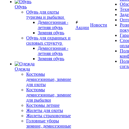
Обз
Обувь
Тех
Обувь для охоты
Зада
туризма и рыбалки
Опт
Демисезонная -
Новости
Роз
летняя обувь
Акции
поку
Зимняя обувь
Гара
Обувь для охранных и
Спос
силовых структур
опл
Демисезонная -
Пол
летняя обувь
кон
Зимняя обувь
Поль
согл
Одежда
Костюмы
демисезонные, зимние
для охоты
Костюмы
демисезонные, зимние
для рыбалки
Костюмы летние
Жилеты для охоты
Жилеты страховочные
Головные уборы
зимние, демисезонные