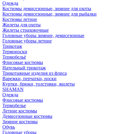
Одежда
Костюмы демисезонные, зимние для охоты
Костюмы демисезонные, зимние для рыбалки
Костюмы летние
Жилеты для охоты
Жилеты страховочные
Головные уборы зимние, демисезонные
Головные уборы летние
Трикотаж
Термоноски
Термобельё
Флисовые костюмы
Нательный трикотаж
Трикотажные изделия из флиса
Варежки, перчатки, носки
Куртки, брюки, толстовки, жилеты
SHAMAN
Одежда
Флисовые костюмы
Термобелье
Летние костюмы
Демисезонные костюмы
Зимние костюмы
Обувь
Головные уборы