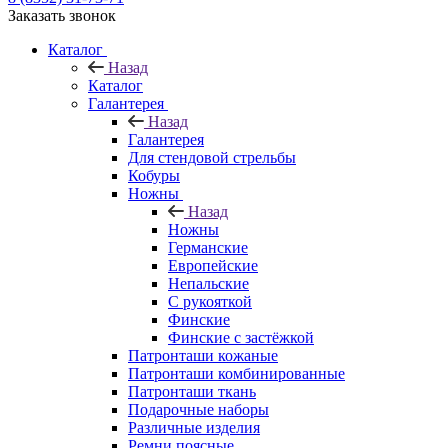
Заказать звонок
Каталог
Назад
Каталог
Галантерея
Назад
Галантерея
Для стендовой стрельбы
Кобуры
Ножны
Назад
Ножны
Германские
Европейские
Непальские
С рукояткой
Финские
Финские с застёжкой
Патронташи кожаные
Патронташи комбинированные
Патронташи ткань
Подарочные наборы
Различные изделия
Ремни поясные