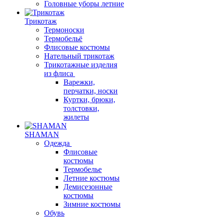
Головные уборы летние
Трикотаж
Термоноски
Термобельё
Флисовые костюмы
Нательный трикотаж
Трикотажные изделия
из флиса
Варежки,
перчатки, носки
Куртки, брюки,
толстовки,
жилеты
SHAMAN
Одежда
Флисовые
костюмы
Термобелье
Летние костюмы
Демисезонные
костюмы
Зимние костюмы
Обувь