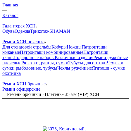
Главная
—
Каталог
—
Галантерея ХСН
Обувь
Одежда
Трикотаж
SHAMAN
—
Ремни ХСН поясные
Для стендовой стрельбы
Кобуры
Ножны
Патронташи
кожаные
Патронташи комбинированные
Патронташи
ткань
Подарочные наборы
Различные изделия
Ремни ружейные
плечевые
Рюкзаки, ранцы, сумки
Тубусы для оптики
Чехлы и
сумки рыболовные, тубусы
Чехлы ружейные
Ягдташи - сумки
охотника
—
Ремни ХСН брючные
Ремни офицерские
—
Ремень брючный «Плетень» 35 мм (VIP) ХСН