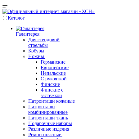
Каталог
Галантерея
Для стендовой
стрельбы
Кобуры
Ножны
Германские
Европейские
Непальские
С рукояткой
Финские
Финские с
застёжкой
Патронташи кожаные
Патронташи
комбинированные
Патронташи ткань
Подарочные наборы
Различные изделия
Ремни поясные