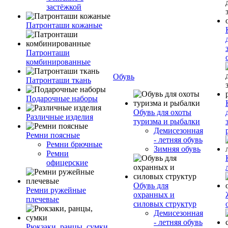
застёжкой
Патронташи кожаные
Патронташи
комбинированные
Обувь
Патронташи ткань
Подарочные наборы
Обувь для охоты
Различные изделия
туризма и рыбалки
Демисезонная
Ремни поясные
- летняя обувь
Ремни брючные
Зимняя обувь
Ремни
офицерские
Обувь для
Ремни ружейные
охранных и
плечевые
силовых структур
Демисезонная
- летняя обувь
Рюкзаки, ранцы, сумки