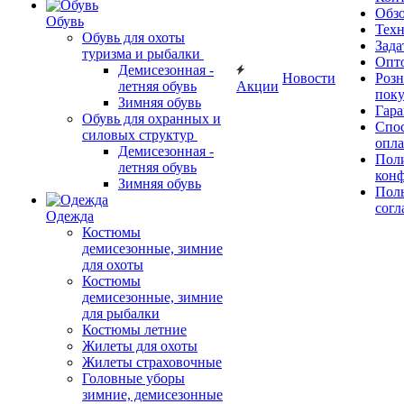
Обз
Обувь
Тех
Обувь для охоты
Зада
туризма и рыбалки
Опт
Демисезонная -
Новости
Роз
летняя обувь
Акции
поку
Зимняя обувь
Гара
Обувь для охранных и
Спос
силовых структур
опл
Демисезонная -
Пол
летняя обувь
кон
Зимняя обувь
Поль
согл
Одежда
Костюмы
демисезонные, зимние
для охоты
Костюмы
демисезонные, зимние
для рыбалки
Костюмы летние
Жилеты для охоты
Жилеты страховочные
Головные уборы
зимние, демисезонные