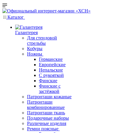
Каталог
Галантерея
Для стендовой
стрельбы
Кобуры
Ножны
Германские
Европейские
Непальские
С рукояткой
Финские
Финские с
застёжкой
Патронташи кожаные
Патронташи
комбинированные
Патронташи ткань
Подарочные наборы
Различные изделия
Ремни поясные