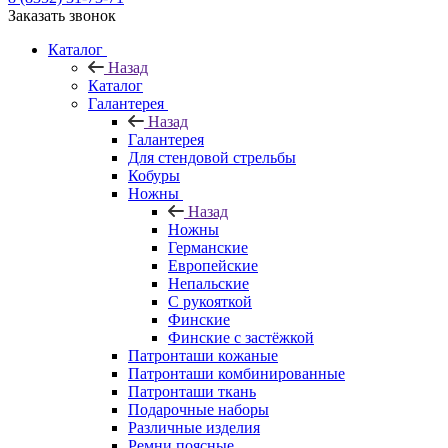
Заказать звонок
Каталог
Назад
Каталог
Галантерея
Назад
Галантерея
Для стендовой стрельбы
Кобуры
Ножны
Назад
Ножны
Германские
Европейские
Непальские
С рукояткой
Финские
Финские с застёжкой
Патронташи кожаные
Патронташи комбинированные
Патронташи ткань
Подарочные наборы
Различные изделия
Ремни поясные