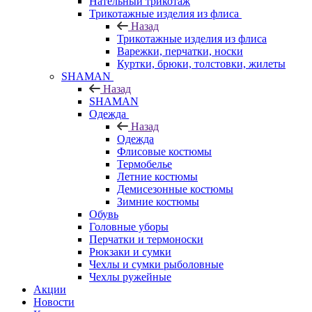
Нательный трикотаж
Трикотажные изделия из флиса
Назад
Трикотажные изделия из флиса
Варежки, перчатки, носки
Куртки, брюки, толстовки, жилеты
SHAMAN
Назад
SHAMAN
Одежда
Назад
Одежда
Флисовые костюмы
Термобелье
Летние костюмы
Демисезонные костюмы
Зимние костюмы
Обувь
Головные уборы
Перчатки и термоноски
Рюкзаки и сумки
Чехлы и сумки рыболовные
Чехлы ружейные
Акции
Новости