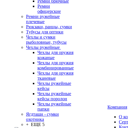
Ремни брючные
Ремни
офицерские
Ремни ружейные
плечевые
Рюкзаки, ранцы, сумки
Тубусы для оптики
Чехлы и сумки
рыболовные, тубусы
Чехлы ружейные
Чехлы для оружия
кожаные
Чехлы для оружия
комбинированные
Чехлы для оружия
тканевые
Чехлы ружейные
кейсы
Чехлы ружейные
кейсы поролон
Чехлы ружейные
Компания
папки
Ягдташи - сумки
О к
охотника
Сер
+ ЕЩЕ 5
Кон