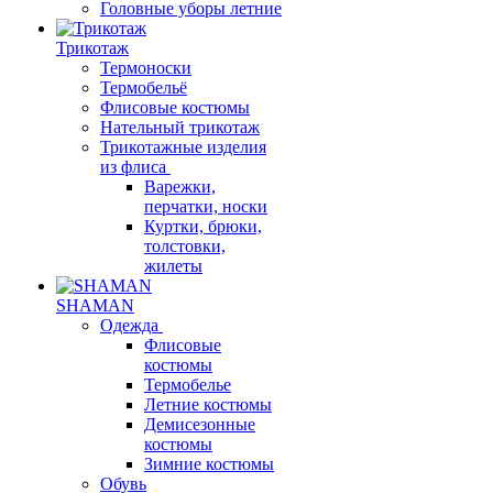
Головные уборы летние
Трикотаж
Термоноски
Термобельё
Флисовые костюмы
Нательный трикотаж
Трикотажные изделия
из флиса
Варежки,
перчатки, носки
Куртки, брюки,
толстовки,
жилеты
SHAMAN
Одежда
Флисовые
костюмы
Термобелье
Летние костюмы
Демисезонные
костюмы
Зимние костюмы
Обувь