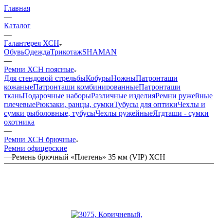
Главная
—
Каталог
—
Галантерея ХСН
Обувь
Одежда
Трикотаж
SHAMAN
—
Ремни ХСН поясные
Для стендовой стрельбы
Кобуры
Ножны
Патронташи
кожаные
Патронташи комбинированные
Патронташи
ткань
Подарочные наборы
Различные изделия
Ремни ружейные
плечевые
Рюкзаки, ранцы, сумки
Тубусы для оптики
Чехлы и
сумки рыболовные, тубусы
Чехлы ружейные
Ягдташи - сумки
охотника
—
Ремни ХСН брючные
Ремни офицерские
—
Ремень брючный «Плетень» 35 мм (VIP) ХСН