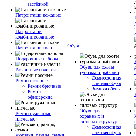
застёжкой
Патронташи кожаные
Патронташи
комбинированные
Обувь
Патронташи ткань
Подарочные наборы
Обувь для охоты
Различные изделия
туризма и рыбалки
Демисезонная
Ремни поясные
- летняя обувь
Ремни брючные
Зимняя обувь
Ремни
офицерские
Обувь для
Ремни ружейные
охранных и
плечевые
силовых структур
Демисезонная
- летняя обувь
Рюкзаки, ранцы, сумки