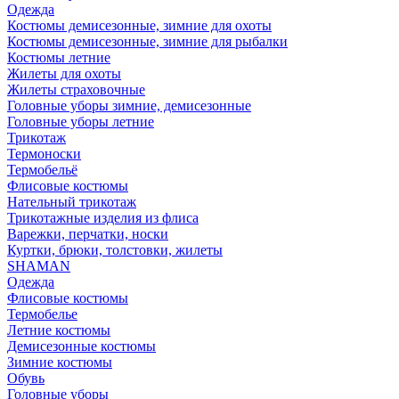
Одежда
Костюмы демисезонные, зимние для охоты
Костюмы демисезонные, зимние для рыбалки
Костюмы летние
Жилеты для охоты
Жилеты страховочные
Головные уборы зимние, демисезонные
Головные уборы летние
Трикотаж
Термоноски
Термобельё
Флисовые костюмы
Нательный трикотаж
Трикотажные изделия из флиса
Варежки, перчатки, носки
Куртки, брюки, толстовки, жилеты
SHAMAN
Одежда
Флисовые костюмы
Термобелье
Летние костюмы
Демисезонные костюмы
Зимние костюмы
Обувь
Головные уборы