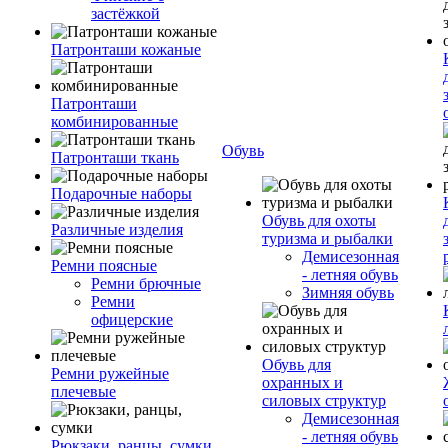
застёжкой
Патронташи кожаные
Патронташи
комбинированные
Обувь
Патронташи ткань
Подарочные наборы
Обувь для охоты
Различные изделия
туризма и рыбалки
Демисезонная
Ремни поясные
- летняя обувь
Ремни брючные
Зимняя обувь
Ремни
офицерские
Обувь для
Ремни ружейные
охранных и
плечевые
силовых структур
Демисезонная
- летняя обувь
Рюкзаки, ранцы, сумки