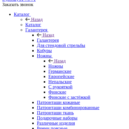
Заказать звонок
Каталог
Назад
Каталог
Галантерея
Назад
Галантерея
Для стендовой стрельбы
Кобуры
Ножны
Назад
Ножны
Германские
Европейские
Непальские
С рукояткой
Финские
Финские с застёжкой
Патронташи кожаные
Патронташи комбинированные
Патронташи ткань
Подарочные наборы
Различные изделия
Ремни поясные