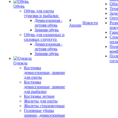
Обз
Обувь
Тех
Обувь для охоты
Зада
туризма и рыбалки
Опт
Демисезонная -
Новости
Роз
летняя обувь
Акции
поку
Зимняя обувь
Гара
Обувь для охранных и
Спос
силовых структур
опл
Демисезонная -
Пол
летняя обувь
кон
Зимняя обувь
Поль
согл
Одежда
Костюмы
демисезонные, зимние
для охоты
Костюмы
демисезонные, зимние
для рыбалки
Костюмы летние
Жилеты для охоты
Жилеты страховочные
Головные уборы
зимние, демисезонные