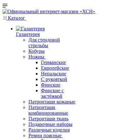
Каталог
Галантерея
Для стендовой
стрельбы
Кобуры
Ножны
Германские
Европейские
Непальские
С рукояткой
Финские
Финские с
застёжкой
Патронташи кожаные
Патронташи
комбинированные
Патронташи ткань
Подарочные наборы
Различные изделия
Ремни поясные