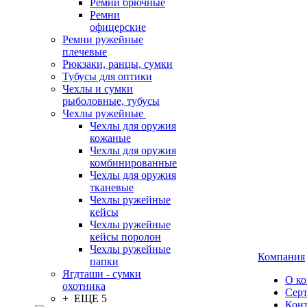
Ремни брючные
Ремни
офицерские
Ремни ружейные
плечевые
Рюкзаки, ранцы, сумки
Тубусы для оптики
Чехлы и сумки
рыболовные, тубусы
Чехлы ружейные
Чехлы для оружия
кожаные
Чехлы для оружия
комбинированные
Чехлы для оружия
тканевые
Чехлы ружейные
кейсы
Чехлы ружейные
кейсы поролон
Чехлы ружейные
Компания
папки
Ягдташи - сумки
О к
охотника
Сер
+ ЕЩЕ 5
Кон