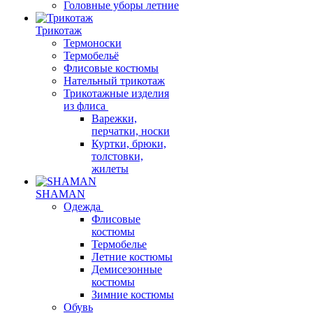
Головные уборы летние
Трикотаж
Термоноски
Термобельё
Флисовые костюмы
Нательный трикотаж
Трикотажные изделия
из флиса
Варежки,
перчатки, носки
Куртки, брюки,
толстовки,
жилеты
SHAMAN
Одежда
Флисовые
костюмы
Термобелье
Летние костюмы
Демисезонные
костюмы
Зимние костюмы
Обувь