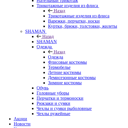
Нательный трикотаж
Трикотажные изделия из флиса
Назад
Трикотажные изделия из флиса
Варежки, перчатки, носки
Куртки, брюки, толстовки, жилеты
SHAMAN
Назад
SHAMAN
Одежда
Назад
Одежда
Флисовые костюмы
Термобелье
Летние костюмы
Демисезонные костюмы
Зимние костюмы
Обувь
Головные уборы
Перчатки и термоноски
Рюкзаки и сумки
Чехлы и сумки рыболовные
Чехлы ружейные
Акции
Новости