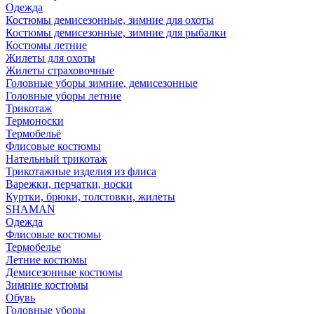
Одежда
Костюмы демисезонные, зимние для охоты
Костюмы демисезонные, зимние для рыбалки
Костюмы летние
Жилеты для охоты
Жилеты страховочные
Головные уборы зимние, демисезонные
Головные уборы летние
Трикотаж
Термоноски
Термобельё
Флисовые костюмы
Нательный трикотаж
Трикотажные изделия из флиса
Варежки, перчатки, носки
Куртки, брюки, толстовки, жилеты
SHAMAN
Одежда
Флисовые костюмы
Термобелье
Летние костюмы
Демисезонные костюмы
Зимние костюмы
Обувь
Головные уборы