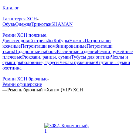
—
Каталог
—
Галантерея ХСН
Обувь
Одежда
Трикотаж
SHAMAN
—
Ремни ХСН поясные
Для стендовой стрельбы
Кобуры
Ножны
Патронташи
кожаные
Патронташи комбинированные
Патронташи
ткань
Подарочные наборы
Различные изделия
Ремни ружейные
плечевые
Рюкзаки, ранцы, сумки
Тубусы для оптики
Чехлы и
сумки рыболовные, тубусы
Чехлы ружейные
Ягдташи - сумки
охотника
—
Ремни ХСН брючные
Ремни офицерские
—
Ремень брючный «Хант» (VIP) ХСН