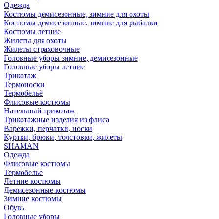
Одежда
Костюмы демисезонные, зимние для охоты
Костюмы демисезонные, зимние для рыбалки
Костюмы летние
Жилеты для охоты
Жилеты страховочные
Головные уборы зимние, демисезонные
Головные уборы летние
Трикотаж
Термоноски
Термобельё
Флисовые костюмы
Нательный трикотаж
Трикотажные изделия из флиса
Варежки, перчатки, носки
Куртки, брюки, толстовки, жилеты
SHAMAN
Одежда
Флисовые костюмы
Термобелье
Летние костюмы
Демисезонные костюмы
Зимние костюмы
Обувь
Головные уборы