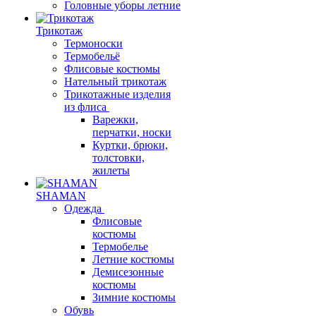
Головные уборы летние
Трикотаж
Термоноски
Термобельё
Флисовые костюмы
Нательный трикотаж
Трикотажные изделия
из флиса
Варежки,
перчатки, носки
Куртки, брюки,
толстовки,
жилеты
SHAMAN
Одежда
Флисовые
костюмы
Термобелье
Летние костюмы
Демисезонные
костюмы
Зимние костюмы
Обувь