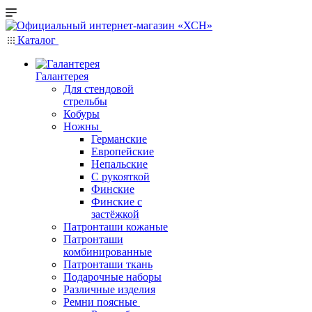
Каталог
Галантерея
Для стендовой
стрельбы
Кобуры
Ножны
Германские
Европейские
Непальские
С рукояткой
Финские
Финские с
застёжкой
Патронташи кожаные
Патронташи
комбинированные
Патронташи ткань
Подарочные наборы
Различные изделия
Ремни поясные