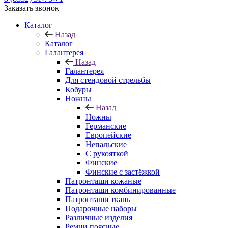
Заказать звонок
Каталог
Назад
Каталог
Галантерея
Назад
Галантерея
Для стендовой стрельбы
Кобуры
Ножны
Назад
Ножны
Германские
Европейские
Непальские
С рукояткой
Финские
Финские с застёжкой
Патронташи кожаные
Патронташи комбинированные
Патронташи ткань
Подарочные наборы
Различные изделия
Ремни поясные