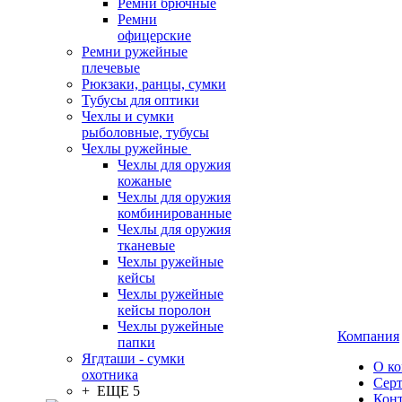
Ремни брючные
Ремни
офицерские
Ремни ружейные
плечевые
Рюкзаки, ранцы, сумки
Тубусы для оптики
Чехлы и сумки
рыболовные, тубусы
Чехлы ружейные
Чехлы для оружия
кожаные
Чехлы для оружия
комбинированные
Чехлы для оружия
тканевые
Чехлы ружейные
кейсы
Чехлы ружейные
кейсы поролон
Чехлы ружейные
Компания
папки
Ягдташи - сумки
О к
охотника
Сер
+ ЕЩЕ 5
Кон