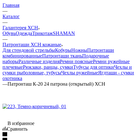
Главная
—
Каталог
—
Галантерея ХСН
Обувь
Одежда
Трикотаж
SHAMAN
—
Патронташи ХСН кожаные
Для стендовой стрельбы
Кобуры
Ножны
Патронташи
комбинированные
Патронташи ткань
Подарочные
наборы
Различные изделия
Ремни поясные
Ремни ружейные
плечевые
Рюкзаки, ранцы, сумки
Тубусы для оптики
Чехлы и
сумки рыболовные, тубусы
Чехлы ружейные
Ягдташи - сумки
охотника
—
Патронташ К-20 24 патрона (открытый) ХСН
В избранное
Сравнить