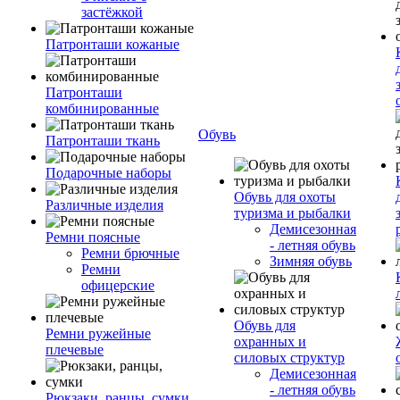
застёжкой
Патронташи кожаные
Патронташи
комбинированные
Обувь
Патронташи ткань
Подарочные наборы
Обувь для охоты
Различные изделия
туризма и рыбалки
Демисезонная
Ремни поясные
- летняя обувь
Ремни брючные
Зимняя обувь
Ремни
офицерские
Обувь для
Ремни ружейные
охранных и
плечевые
силовых структур
Демисезонная
- летняя обувь
Рюкзаки, ранцы, сумки