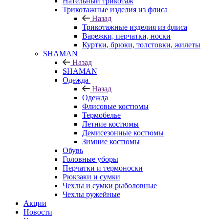
Нательный трикотаж
Трикотажные изделия из флиса
Назад
Трикотажные изделия из флиса
Варежки, перчатки, носки
Куртки, брюки, толстовки, жилеты
SHAMAN
Назад
SHAMAN
Одежда
Назад
Одежда
Флисовые костюмы
Термобелье
Летние костюмы
Демисезонные костюмы
Зимние костюмы
Обувь
Головные уборы
Перчатки и термоноски
Рюкзаки и сумки
Чехлы и сумки рыболовные
Чехлы ружейные
Акции
Новости