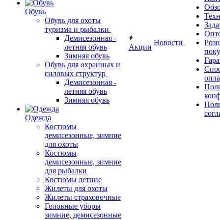
Обз
Обувь
Тех
Обувь для охоты
Зада
туризма и рыбалки
Опт
Демисезонная -
Новости
Роз
летняя обувь
Акции
поку
Зимняя обувь
Гара
Обувь для охранных и
Спос
силовых структур
опл
Демисезонная -
Пол
летняя обувь
кон
Зимняя обувь
Поль
согл
Одежда
Костюмы
демисезонные, зимние
для охоты
Костюмы
демисезонные, зимние
для рыбалки
Костюмы летние
Жилеты для охоты
Жилеты страховочные
Головные уборы
зимние, демисезонные