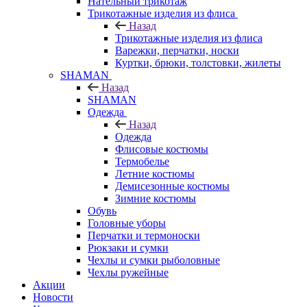
Нательный трикотаж
Трикотажные изделия из флиса
Назад
Трикотажные изделия из флиса
Варежки, перчатки, носки
Куртки, брюки, толстовки, жилеты
SHAMAN
Назад
SHAMAN
Одежда
Назад
Одежда
Флисовые костюмы
Термобелье
Летние костюмы
Демисезонные костюмы
Зимние костюмы
Обувь
Головные уборы
Перчатки и термоноски
Рюкзаки и сумки
Чехлы и сумки рыболовные
Чехлы ружейные
Акции
Новости