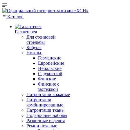
Каталог
Галантерея
Для стендовой
стрельбы
Кобуры
Ножны
Германские
Европейские
Непальские
С рукояткой
Финские
Финские с
застёжкой
Патронташи кожаные
Патронташи
комбинированные
Патронташи ткань
Подарочные наборы
Различные изделия
Ремни поясные