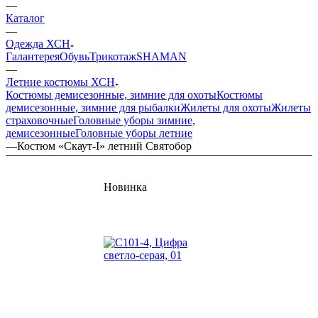
—
Каталог
—
Одежда ХСН
Галантерея
Обувь
Трикотаж
SHAMAN
—
Летние костюмы ХСН
Костюмы демисезонные, зимние для охоты
Костюмы
демисезонные, зимние для рыбалки
Жилеты для охоты
Жилеты
страховочные
Головные уборы зимние,
демисезонные
Головные уборы летние
—
Костюм «Скаут-I» летний Святобор
Новинка