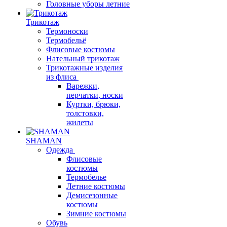
Головные уборы летние
Трикотаж
Термоноски
Термобельё
Флисовые костюмы
Нательный трикотаж
Трикотажные изделия
из флиса
Варежки,
перчатки, носки
Куртки, брюки,
толстовки,
жилеты
SHAMAN
Одежда
Флисовые
костюмы
Термобелье
Летние костюмы
Демисезонные
костюмы
Зимние костюмы
Обувь