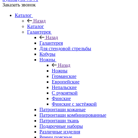
Заказать звонок
Каталог
Назад
Каталог
Галантерея
Назад
Галантерея
Для стендовой стрельбы
Кобуры
Ножны
Назад
Ножны
Германские
Европейские
Непальские
С рукояткой
Финские
Финские с застёжкой
Патронташи кожаные
Патронташи комбинированные
Патронташи ткань
Подарочные наборы
Различные изделия
Ремни поясные