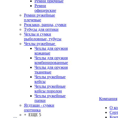
Ремни брючные
Ремни
офицерские
Ремни ружейные
плечевые
Рюкзаки, ранцы, сумки
Тубусы для оптики
Чехлы и сумки
рыболовные, тубусы
Чехлы ружейные
Чехлы для оружия
кожаные
Чехлы для оружия
комбинированные
Чехлы для оружия
тканевые
Чехлы ружейные
кейсы
Чехлы ружейные
кейсы поролон
Чехлы ружейные
Компания
папки
Ягдташи - сумки
О к
охотника
Сер
+ ЕЩЕ 5
Кон