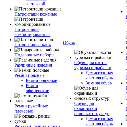
застёжкой
Патронташи кожаные
Патронташи
комбинированные
Обувь
Патронташи ткань
Подарочные наборы
Обувь для охоты
Различные изделия
туризма и рыбалки
Демисезонная
Ремни поясные
- летняя обувь
Ремни брючные
Зимняя обувь
Ремни
офицерские
Обувь для
Ремни ружейные
охранных и
плечевые
силовых структур
Демисезонная
- летняя обувь
Рюкзаки, ранцы, сумки