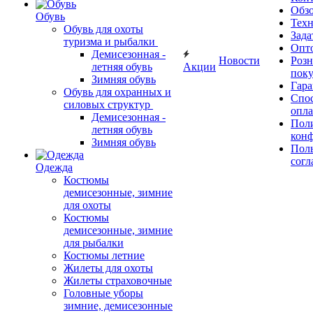
Обз
Обувь
Тех
Обувь для охоты
Зада
туризма и рыбалки
Опт
Демисезонная -
Новости
Роз
летняя обувь
Акции
поку
Зимняя обувь
Гара
Обувь для охранных и
Спос
силовых структур
опл
Демисезонная -
Пол
летняя обувь
кон
Зимняя обувь
Поль
согл
Одежда
Костюмы
демисезонные, зимние
для охоты
Костюмы
демисезонные, зимние
для рыбалки
Костюмы летние
Жилеты для охоты
Жилеты страховочные
Головные уборы
зимние, демисезонные