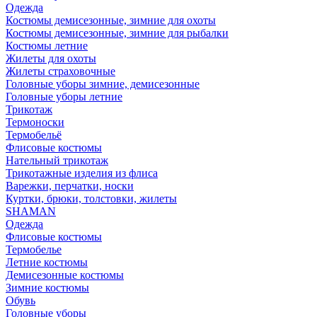
Одежда
Костюмы демисезонные, зимние для охоты
Костюмы демисезонные, зимние для рыбалки
Костюмы летние
Жилеты для охоты
Жилеты страховочные
Головные уборы зимние, демисезонные
Головные уборы летние
Трикотаж
Термоноски
Термобельё
Флисовые костюмы
Нательный трикотаж
Трикотажные изделия из флиса
Варежки, перчатки, носки
Куртки, брюки, толстовки, жилеты
SHAMAN
Одежда
Флисовые костюмы
Термобелье
Летние костюмы
Демисезонные костюмы
Зимние костюмы
Обувь
Головные уборы