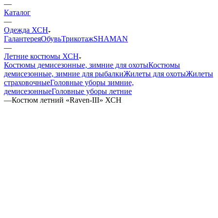
—
Каталог
—
Одежда ХСН
Галантерея
Обувь
Трикотаж
SHAMAN
—
Летние костюмы ХСН
Костюмы демисезонные, зимние для охоты
Костюмы
демисезонные, зимние для рыбалки
Жилеты для охоты
Жилеты
страховочные
Головные уборы зимние,
демисезонные
Головные уборы летние
—
Костюм летний «Raven-III» ХСН