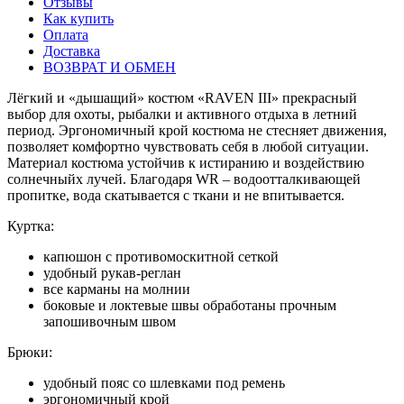
Отзывы
Как купить
Оплата
Доставка
ВОЗВРАТ И ОБМЕН
Лёгкий и «дышащий» костюм «RAVEN III» прекрасный
выбор для охоты, рыбалки и активного отдыха в летний
период. Эргономичный крой костюма не стесняет движения,
позволяет комфортно чувствовать себя в любой ситуации.
Материал костюма устойчив к истиранию и воздействию
солнечныйх лучей. Благодаря WR – водоотталкивающей
пропитке, вода скатывается с ткани и не впитывается.
Куртка:
капюшон с противомоскитной сеткой
удобный рукав-реглан
все карманы на молнии
боковые и локтевые швы обработаны прочным
запошивочным швом
Брюки:
удобный пояс со шлевками под ремень
эргономичный крой