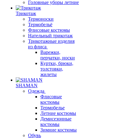
Головные уборы летние
Трикотаж
Термоноски
Термобельё
Флисовые костюмы
Нательный трикотаж
Трикотажные изделия
из флиса
Варежки,
перчатки, носки
Куртки, брюки,
толстовки,
жилеты
SHAMAN
Одежда
Флисовые
костюмы
Термобелье
Летние костюмы
Демисезонные
костюмы
Зимние костюмы
Обувь