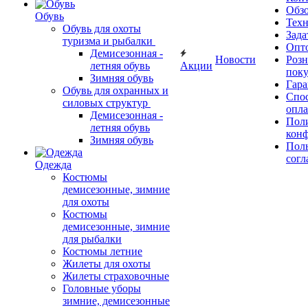
Обз
Обувь
Тех
Обувь для охоты
Зада
туризма и рыбалки
Опт
Демисезонная -
Новости
Роз
летняя обувь
Акции
поку
Зимняя обувь
Гара
Обувь для охранных и
Спос
силовых структур
опл
Демисезонная -
Пол
летняя обувь
кон
Зимняя обувь
Поль
согл
Одежда
Костюмы
демисезонные, зимние
для охоты
Костюмы
демисезонные, зимние
для рыбалки
Костюмы летние
Жилеты для охоты
Жилеты страховочные
Головные уборы
зимние, демисезонные