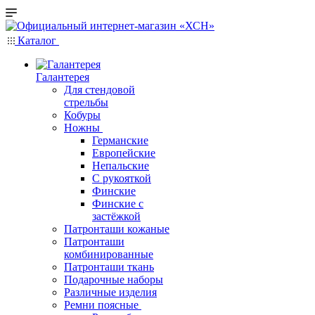
Каталог
Галантерея
Для стендовой
стрельбы
Кобуры
Ножны
Германские
Европейские
Непальские
С рукояткой
Финские
Финские с
застёжкой
Патронташи кожаные
Патронташи
комбинированные
Патронташи ткань
Подарочные наборы
Различные изделия
Ремни поясные