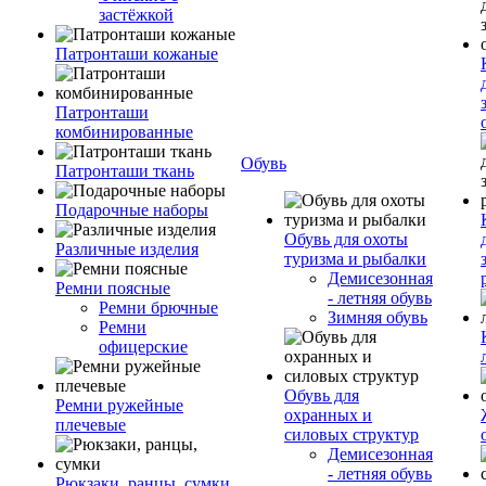
застёжкой
Патронташи кожаные
Патронташи
комбинированные
Обувь
Патронташи ткань
Подарочные наборы
Обувь для охоты
Различные изделия
туризма и рыбалки
Демисезонная
Ремни поясные
- летняя обувь
Ремни брючные
Зимняя обувь
Ремни
офицерские
Обувь для
Ремни ружейные
охранных и
плечевые
силовых структур
Демисезонная
- летняя обувь
Рюкзаки, ранцы, сумки