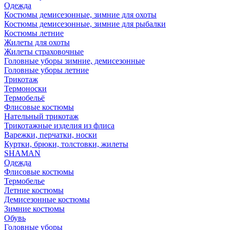
Одежда
Костюмы демисезонные, зимние для охоты
Костюмы демисезонные, зимние для рыбалки
Костюмы летние
Жилеты для охоты
Жилеты страховочные
Головные уборы зимние, демисезонные
Головные уборы летние
Трикотаж
Термоноски
Термобельё
Флисовые костюмы
Нательный трикотаж
Трикотажные изделия из флиса
Варежки, перчатки, носки
Куртки, брюки, толстовки, жилеты
SHAMAN
Одежда
Флисовые костюмы
Термобелье
Летние костюмы
Демисезонные костюмы
Зимние костюмы
Обувь
Головные уборы