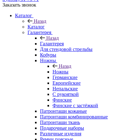
Заказать звонок
Каталог
Назад
Каталог
Галантерея
Назад
Галантерея
Для стендовой стрельбы
Кобуры
Ножны
Назад
Ножны
Германские
Европейские
Непальские
С рукояткой
Финские
Финские с застёжкой
Патронташи кожаные
Патронташи комбинированные
Патронташи ткань
Подарочные наборы
Различные изделия
Ремни поясные