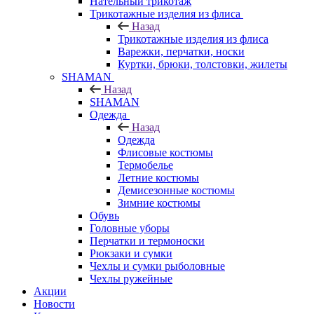
Нательный трикотаж
Трикотажные изделия из флиса
Назад
Трикотажные изделия из флиса
Варежки, перчатки, носки
Куртки, брюки, толстовки, жилеты
SHAMAN
Назад
SHAMAN
Одежда
Назад
Одежда
Флисовые костюмы
Термобелье
Летние костюмы
Демисезонные костюмы
Зимние костюмы
Обувь
Головные уборы
Перчатки и термоноски
Рюкзаки и сумки
Чехлы и сумки рыболовные
Чехлы ружейные
Акции
Новости