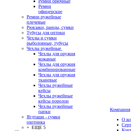
Ремни брючные
Ремни
офицерские
Ремни ружейные
плечевые
Рюкзаки, ранцы, сумки
Тубусы для оптики
Чехлы и сумки
рыболовные, тубусы
Чехлы ружейные
Чехлы для оружия
кожаные
Чехлы для оружия
комбинированные
Чехлы для оружия
тканевые
Чехлы ружейные
кейсы
Чехлы ружейные
кейсы поролон
Чехлы ружейные
Компания
папки
Ягдташи - сумки
О к
охотника
Сер
+ ЕЩЕ 5
Кон