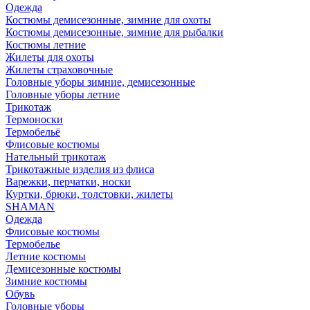
Одежда
Костюмы демисезонные, зимние для охоты
Костюмы демисезонные, зимние для рыбалки
Костюмы летние
Жилеты для охоты
Жилеты страховочные
Головные уборы зимние, демисезонные
Головные уборы летние
Трикотаж
Термоноски
Термобельё
Флисовые костюмы
Нательный трикотаж
Трикотажные изделия из флиса
Варежки, перчатки, носки
Куртки, брюки, толстовки, жилеты
SHAMAN
Одежда
Флисовые костюмы
Термобелье
Летние костюмы
Демисезонные костюмы
Зимние костюмы
Обувь
Головные уборы