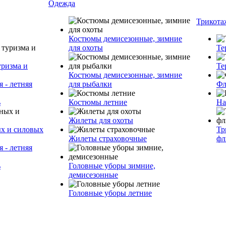
Одежда
Трикота
Костюмы демисезонные, зимние
для охоты
Те
уризма и
Те
Костюмы демисезонные, зимние
 - летняя
для рыбалки
Фл
ь
Костюмы летние
На
Жилеты для охоты
ых и силовых
Тр
Жилеты страховочные
фл
 - летняя
ь
Головные уборы зимние,
демисезонные
Головные уборы летние