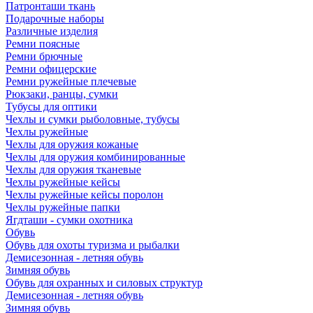
Патронташи ткань
Подарочные наборы
Различные изделия
Ремни поясные
Ремни брючные
Ремни офицерские
Ремни ружейные плечевые
Рюкзаки, ранцы, сумки
Тубусы для оптики
Чехлы и сумки рыболовные, тубусы
Чехлы ружейные
Чехлы для оружия кожаные
Чехлы для оружия комбинированные
Чехлы для оружия тканевые
Чехлы ружейные кейсы
Чехлы ружейные кейсы поролон
Чехлы ружейные папки
Ягдташи - сумки охотника
Обувь
Обувь для охоты туризма и рыбалки
Демисезонная - летняя обувь
Зимняя обувь
Обувь для охранных и силовых структур
Демисезонная - летняя обувь
Зимняя обувь