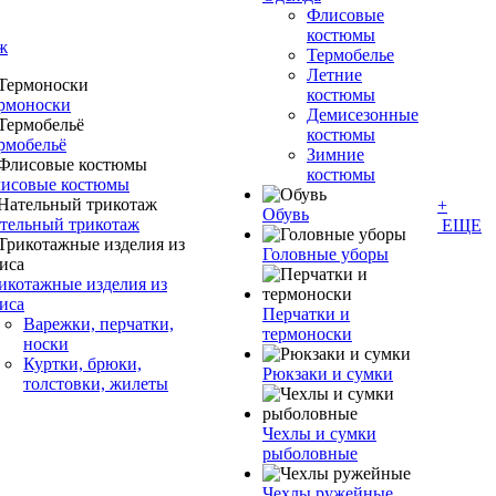
Флисовые
костюмы
ж
Термобелье
Летние
костюмы
рмоноски
Демисезонные
костюмы
рмобельё
Зимние
костюмы
исовые костюмы
+
Обувь
тельный трикотаж
ЕЩЕ
Головные уборы
икотажные изделия из
иса
Перчатки и
Варежки, перчатки,
термоноски
носки
Куртки, брюки,
Рюкзаки и сумки
толстовки, жилеты
Чехлы и сумки
рыболовные
Чехлы ружейные