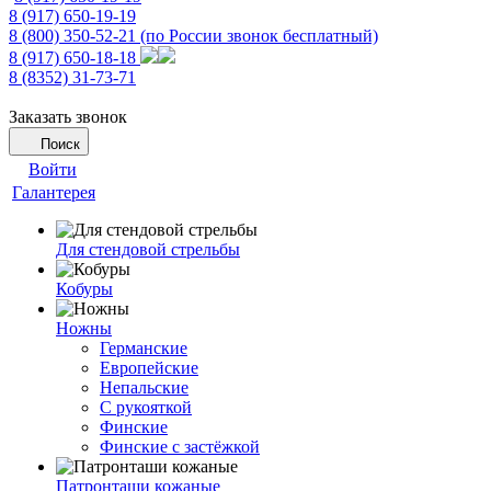
8 (917) 650-19-19
8 (800) 350-52-21
(по России звонок бесплатный)
8 (917) 650-18-18
8 (8352) 31-73-71
Заказать звонок
Поиск
Войти
Галантерея
Для стендовой стрельбы
Кобуры
Ножны
Германские
Европейские
Непальские
С рукояткой
Финские
Финские с застёжкой
Патронташи кожаные