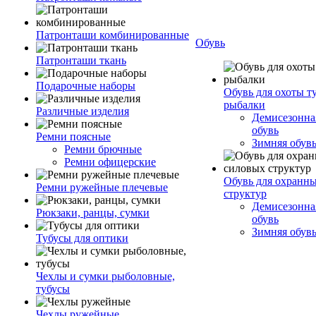
Патронташи комбинированные
Обувь
Патронташи ткань
Подарочные наборы
Обувь для охоты т
рыбалки
Различные изделия
Демисезонная
обувь
Ремни поясные
Зимняя обув
Ремни брючные
Ремни офицерские
Обувь для охранн
Ремни ружейные плечевые
структур
Демисезонная
Рюкзаки, ранцы, сумки
обувь
Зимняя обув
Тубусы для оптики
Чехлы и сумки рыболовные,
тубусы
Чехлы ружейные