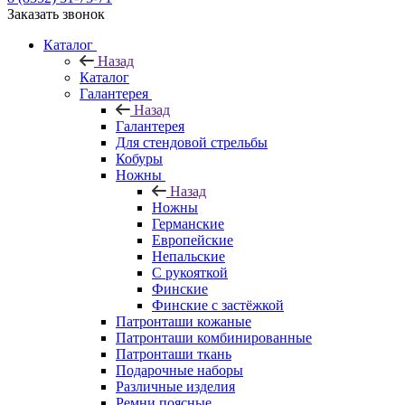
Заказать звонок
Каталог
Назад
Каталог
Галантерея
Назад
Галантерея
Для стендовой стрельбы
Кобуры
Ножны
Назад
Ножны
Германские
Европейские
Непальские
С рукояткой
Финские
Финские с застёжкой
Патронташи кожаные
Патронташи комбинированные
Патронташи ткань
Подарочные наборы
Различные изделия
Ремни поясные