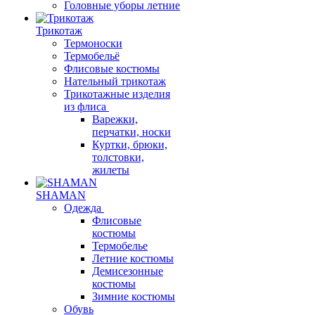
Головные уборы летние
Трикотаж
Термоноски
Термобельё
Флисовые костюмы
Нательный трикотаж
Трикотажные изделия
из флиса
Варежки,
перчатки, носки
Куртки, брюки,
толстовки,
жилеты
SHAMAN
Одежда
Флисовые
костюмы
Термобелье
Летние костюмы
Демисезонные
костюмы
Зимние костюмы
Обувь