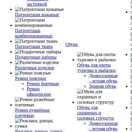
застёжкой
Патронташи кожаные
Патронташи
комбинированные
Обувь
Патронташи ткань
Подарочные наборы
Обувь для охоты
Различные изделия
туризма и рыбалки
Демисезонная
Ремни поясные
- летняя обувь
Ремни брючные
Зимняя обувь
Ремни
офицерские
Обувь для
Ремни ружейные
охранных и
плечевые
силовых структур
Демисезонная
- летняя обувь
Рюкзаки, ранцы, сумки