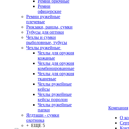
Ремни брючные
Ремни
офицерские
Ремни ружейные
плечевые
Рюкзаки, ранцы, сумки
Тубусы для оптики
Чехлы и сумки
рыболовные, тубусы
Чехлы ружейные
Чехлы для оружия
кожаные
Чехлы для оружия
комбинированные
Чехлы для оружия
тканевые
Чехлы ружейные
кейсы
Чехлы ружейные
кейсы поролон
Чехлы ружейные
Компания
папки
Ягдташи - сумки
О к
охотника
Сер
+ ЕЩЕ 5
Кон