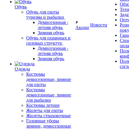
Обз
Обувь
Тех
Обувь для охоты
Зада
туризма и рыбалки
Опт
Демисезонная -
Новости
Роз
летняя обувь
Акции
поку
Зимняя обувь
Гара
Обувь для охранных и
Спос
силовых структур
опл
Демисезонная -
Пол
летняя обувь
кон
Зимняя обувь
Поль
согл
Одежда
Костюмы
демисезонные, зимние
для охоты
Костюмы
демисезонные, зимние
для рыбалки
Костюмы летние
Жилеты для охоты
Жилеты страховочные
Головные уборы
зимние, демисезонные