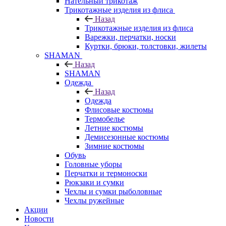
Нательный трикотаж
Трикотажные изделия из флиса
Назад
Трикотажные изделия из флиса
Варежки, перчатки, носки
Куртки, брюки, толстовки, жилеты
SHAMAN
Назад
SHAMAN
Одежда
Назад
Одежда
Флисовые костюмы
Термобелье
Летние костюмы
Демисезонные костюмы
Зимние костюмы
Обувь
Головные уборы
Перчатки и термоноски
Рюкзаки и сумки
Чехлы и сумки рыболовные
Чехлы ружейные
Акции
Новости