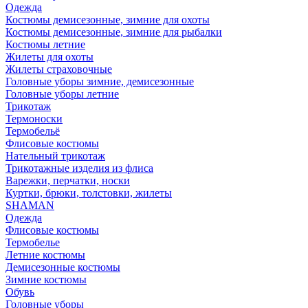
Одежда
Костюмы демисезонные, зимние для охоты
Костюмы демисезонные, зимние для рыбалки
Костюмы летние
Жилеты для охоты
Жилеты страховочные
Головные уборы зимние, демисезонные
Головные уборы летние
Трикотаж
Термоноски
Термобельё
Флисовые костюмы
Нательный трикотаж
Трикотажные изделия из флиса
Варежки, перчатки, носки
Куртки, брюки, толстовки, жилеты
SHAMAN
Одежда
Флисовые костюмы
Термобелье
Летние костюмы
Демисезонные костюмы
Зимние костюмы
Обувь
Головные уборы