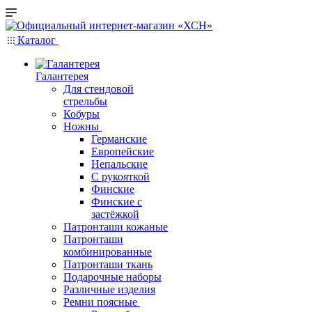
Каталог
Галантерея
Для стендовой
стрельбы
Кобуры
Ножны
Германские
Европейские
Непальские
С рукояткой
Финские
Финские с
застёжкой
Патронташи кожаные
Патронташи
комбинированные
Патронташи ткань
Подарочные наборы
Различные изделия
Ремни поясные