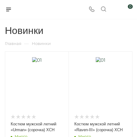
0
Новинки
—
Главная
Новинки
Костюм мужской летний
Костюм мужской летний
«Urman» (сорочка) ХСН
«Raven-III» (сорочка) ХСН
Много
Много