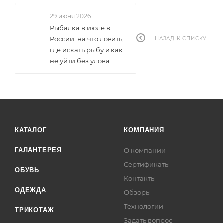
29 июня 2026
Рыбалка в июле в
России: на что ловить,
НАЗАД К СПИСКУ
где искать рыбу и как
не уйти без улова
КАТАЛОГ
КОМПАНИЯ
ГАЛАНТЕРЕЯ
О компании
Сертификаты
ОБУВЬ
Контакты
ОДЕЖДА
Обзоры
Технологии
ТРИКОТАЖ
Задать вопрос