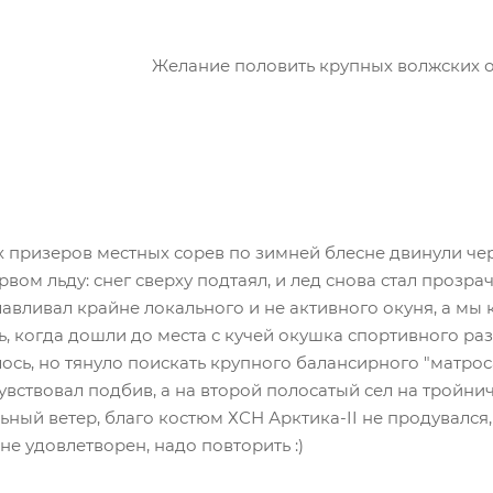
Желание половить крупных волжских оку
 призеров местных сорев по зимней блесне двинули че
рвом льду: снег сверху подтаял, и лед снова стал проз
авливал крайне локального и не активного окуня, а мы 
, когда дошли до места с кучей окушка спортивного р
ось, но тянуло поискать крупного балансирного "матрос
вствовал подбив, а на второй полосатый сел на тройнич
льный ветер, благо костюм ХСН Арктика-II не продувалс
не удовлетворен, надо повторить :)