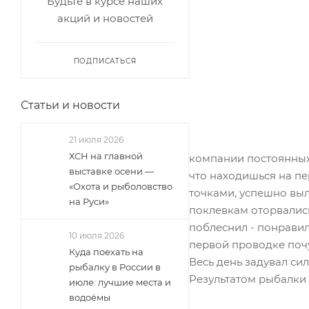
Будьте в курсе наших
акций и новостей
ПОДПИСАТЬСЯ
Статьи и новости
21 июля 2026
ХСН на главной
компании постоянных
выставке осени —
что находишься на пе
«Охота и рыболовство
точками, успешно выл
на Руси»
поклевкам оторвались
поблеснил - понравил
10 июля 2026
первой проводке почу
Куда поехать на
Весь день задувал си
рыбалку в России в
Результатом рыбалки 
июле: лучшие места и
водоёмы