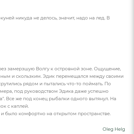
ней никуда не делось, значит, надо на лед. В
рез замерзшую Волгу к островной зоне. Ощущение,
рачным и скользким. Эдик перемещался между своими
крутились рядом и пытались что-то поймать. По
азмера, под руководством Эдика даже успешно
а". Все же под конец рыбалки одного вытянул. На
ок с каплей.
я, и было комфортно на открытом пространстве.
Oleg Helg