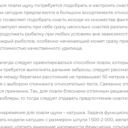
ся ловли щуку потребуется подобрать и настроить снас
ли сегодня предлагаются в большом ассортименте относи
то позволяет подобрать снасть исходя из множества факт
етуют иметь при себе сразу несколько снастей различны
родолжать рыбалку при любых условиях вне зависимости
аждый рыболов, особенно начинающий может сразу прио
 стоимостью качественного удилища.
сегда следует ориентироваться способом ловли, которы
ли требуется выполнять дальние забросы, следует рассма
де между берегами расстояние не превышает 50 метров м
 с выбором спиннинга относительно теста. Связанно это 
ся приманки. Так, для ловли блеснами отличным решением
воблеры, то тогда следует отдавать предпочтение снасти 
аряжения для ловли щуки – катушка. Задача функциона
ть модели катушек с размером шпули 1 500-2 000, жела
 нужно уделить внимание надежности фрикциона, опытн