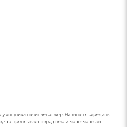
о у хищника начинается жор. Начиная с середины
се, что проплывает перед нею и мало-мальски