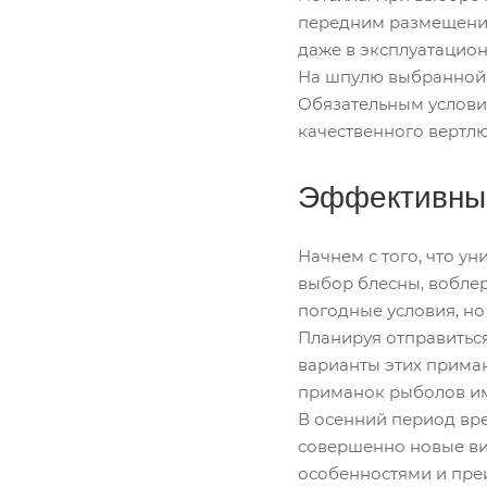
передним размещение
даже в эксплуатацион
На шпулю выбранной к
Обязательным услови
качественного вертлю
Эффективные
Начнем с того, что у
выбор блесны, воблер
погодные условия, но
Планируя отправиться
варианты этих приман
приманок рыболов име
В осенний период вр
совершенно новые вид
особенностями и пре