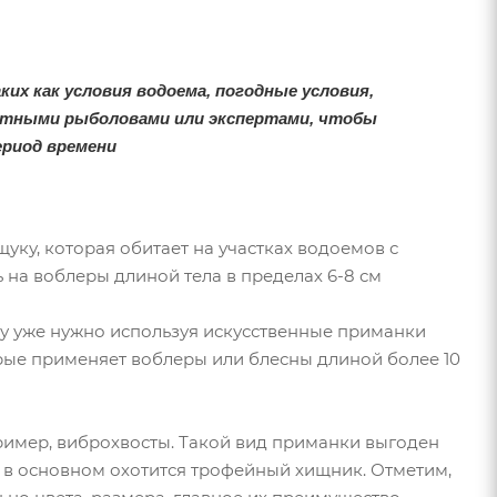
х как условия водоема, погодные условия,
естными рыболовами или экспертами, чтобы
ериод времени
ку, которая обитает на участках водоемов с
 на воблеры длиной тела в пределах 6-8 см
уку уже нужно используя искусственные приманки
рые применяет воблеры или блесны длиной более 10
имер, виброхвосты. Такой вид приманки выгоден
е в основном охотится трофейный хищник. Отметим,