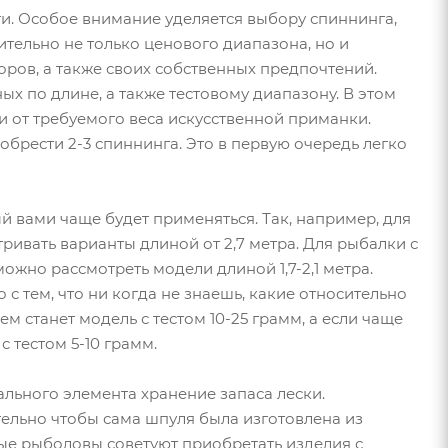
ти. Особое внимание уделяется выбору спиннинга,
тельно не только ценового диапазона, но и
оров, а также своих собственных предпочтений.
х по длине, а также тестовому диапазону. В этом
 от требуемого веса искусственной приманки.
брести 2-3 спиннинга. Это в первую очередь легко
й вами чаще будет применяться. Так, например, для
тривать варианты длиной от 2,7 метра. Для рыбалки с
ожно рассмотреть модели длиной 1,7-2,1 метра.
с тем, что ни когда не знаешь, какие относительно
 станет модель с тестом 10-25 грамм, а если чаще
с тестом 5-10 грамм.
льного элемента хранение запаса лески.
тельно чтобы сама шпуля была изготовлена из
ые рыболовы советуют приобретать изделия с