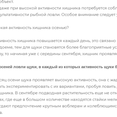
бъект.
даже при высокой активности хищника потребуется соб
зультативности рыбной ловли. Особое внимание следует 
окая активность хищника осенью?
ивность хищника повышается каждый день, это связано
доеме, тем для щуки становятся более благоприятные у
у, то начиная уже с середины сентября, хищник проявляе
осеней ловли щуки, в каждый из которых активность щуки 
яц осени щука проявляет высокую активность, она с жа
ь экспериментировать с их вариантами, пробуя ловить
щника. В сентябре подводная растительность еще не от
ивах, где еще в большом количестве находятся стайки ме
дают предпочтение крупным воблерам и колеблющимся
в.