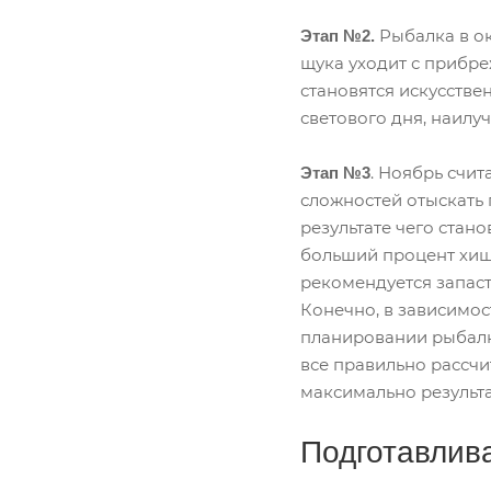
Рыбалка в ок
Этап №2.
щука уходит с прибре
становятся искусстве
светового дня, наил
. Ноябрь счит
Этап №3
сложностей отыскать 
результате чего стан
больший процент хищн
рекомендуется запас
Конечно, в зависимос
планировании рыбалки
все правильно рассчи
максимально результ
Подготавлив