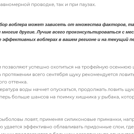
авномерной проводке, так и при паузах.
ор воблера может зависеть от множества факторов, таки
и многие другие. Лучше всего проконсультироваться с м
е эффективных воблерах в вашем регионе и на текущий п
позволяют успешно охотиться на трофейную осеннюю щу
 протяжении всего сентября щуку рекомендуется ловить
ого оттенка.
пература воды начнет опускаться, продолжать ловить щ
еперь больше шансов на поимку хищника у рыбака, кото
рыболовы ловят, применяя силиконовые приманки, напр
ью удается эффективно облавливать придонные слои, гд