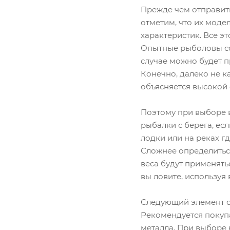
Прежде чем отправить
отметим, что их моде
характеристик. Все э
Опытные рыболовы сов
случае можно будет п
Конечно, далеко не к
объясняется высокой
Поэтому при выборе в
рыбалки с берега, ес
лодки или на реках г
Сложнее определиться
веса будут применять
вы ловите, используя 
Следующий элемент сн
Рекомендуется покупа
металла. При выборе