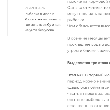
похоже на кормовой о
Однако отметим, что 
29 июня 2026
могут повлиять на ре
Рыбалка в июле в
России: на что ловить,
рыбалки.
где искать рыбу и как
Чем объясняется выс
не уйти без улова
В осенние месяцы акт
прохладнее вода в во
утром и ближе к вечер
Выделяется три этапа 
В первый мес
Этап №1.
период можно начинат
удавалось поймать хи
части, а также в зал
опытные рыболовы от
естественных оттенко