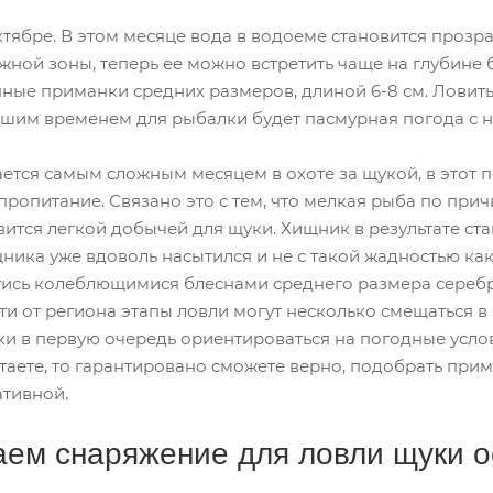
тябре. В этом месяце вода в водоеме становится прозр
жной зоны, теперь ее можно встретить чаще на глубине 
нные приманки средних размеров, длиной 6-8 см. Ловит
учшим временем для рыбалки будет пасмурная погода с
ается самым сложным месяцем в охоте за щукой, в этот 
пропитание. Связано это с тем, что мелкая рыба по прич
овится легкой добычей для щуки. Хищник в результате ст
ика уже вдоволь насытился и не с такой жадностью как
тись колеблющимися блеснами среднего размера серебр
ти от региона этапы ловли могут несколько смещаться в 
 в первую очередь ориентироваться на погодные услови
таете, то гарантировано сможете верно, подобрать при
ативной.
аем снаряжение для ловли щуки 