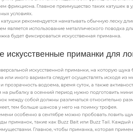
м фрикциона. Главное преимущество таких катушек в уд
ных условиях.
атушки рекомендуется наматывать обычную леску длино
ем является использование металлического поводка дли
жка будет фиксироваться искусственная приманка.
 искусственные приманки для ло
ниверсальной искусственной приманки, на которую щука 
а или иного варианта следует осуществлять исходя из м
 и прозрачность водоема, время суток, а также активнос
 на рыбалку в осенний период нужно подготовить миниму
ок между собой должны различаться относительно разме
ет, тем больше шансов у него на поимку трофея.
емени особенно в сентябре можно пробовать ловить щук
ы приманок, такие как Buzz Bait или Buzz Tail. Каждый 
имуществами. Главное, чтобы приманка, которая примен