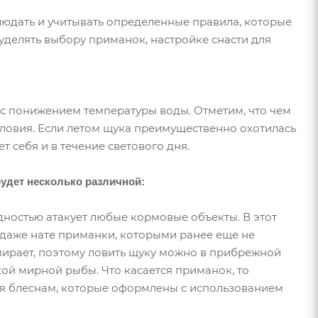
людать и учитывать определенные правила, которые
уделять выбору приманок, настройке снасти для
 с понижением температуры воды. Отметим, что чем
словия. Если летом щука преимущественно охотилась
т себя и в течение светового дня.
будет несколько различной:
дностью атакует любые кормовые объекты. В этот
 даже нате приманки, которыми ранее еще не
мирает, поэтому ловить щуку можно в прибрежной
лкой мирной рыбы. Что касается приманок, то
 блеснам, которые оформлены с использованием