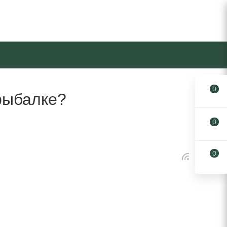
0
 рыбалке?
0
0