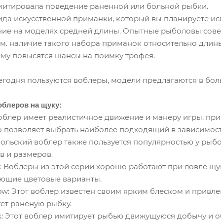
митировала поведение раненной или больной рыбки.
ида искусственной приманки, который вы планируете ис
ние на моделях средней длины. Опытные рыболовы совет
5 см. наличие такого набора приманок относительно дл
ему повысятся шансы на поимку трофея.
годня пользуются воблеры, модели предлагаются в бол
блеров на щуку:
т воблер имеет реалистичное движение и манеру игры, пр
то позволяет выбрать наиболее подходящий в зависимост
т польский воблер также пользуется популярностью у ры
в и размеров.
ries: Воблеры из этой серии хорошо работают при ловле 
ющие цветовые варианты.
innow: Этот воблер известен своим ярким блеском и прив
ует раненую рыбку.
 Jerk: Этот воблер имитирует рыбью движущуюся добычу и