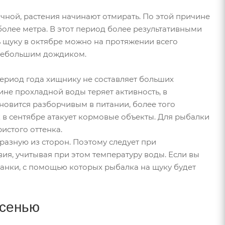
ачной, растения начинают отмирать. По этой причине
более метра. В этот период более результативными
ь щуку в октябре можно на протяжении всего
 небольшим дождиком.
период года хищнику не составляет больших
ине прохладной воды теряет активность, в
ановится разборчивым в питании, более того
 в сентябре атакует кормовые объекты. Для рыбалки
истого оттенка.
разную из сторон. Поэтому следует при
я, учитывая при этом температуру воды. Если вы
манки, с помощью которых рыбалка на щуку будет
осенью