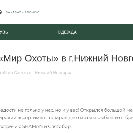
9
ЗАКАЗАТЬ ЗВОНОК
УВЬ
ОДЕЖДА
«Мир Охоты» в г.Нижний Нов
а «Мир Охоты» в г.Нижний Новгород
адости не только у нас, но и у вас! Открылся большой м
рокий ассортимент товаров для охоты и рыбалки от бр
встречи с SHAMAN и Святобор.