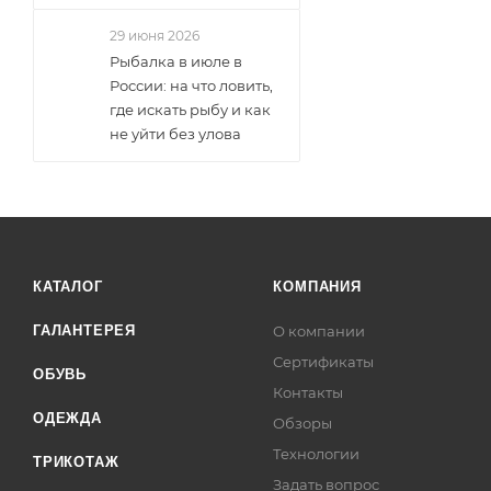
29 июня 2026
Рыбалка в июле в
России: на что ловить,
где искать рыбу и как
не уйти без улова
КАТАЛОГ
КОМПАНИЯ
ГАЛАНТЕРЕЯ
О компании
Сертификаты
ОБУВЬ
Контакты
ОДЕЖДА
Обзоры
Технологии
ТРИКОТАЖ
Задать вопрос