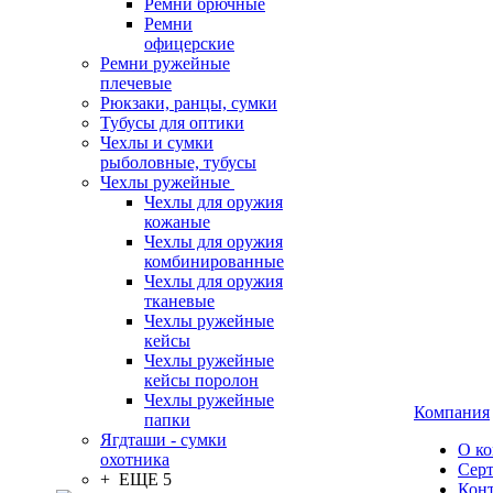
Ремни брючные
Ремни
офицерские
Ремни ружейные
плечевые
Рюкзаки, ранцы, сумки
Тубусы для оптики
Чехлы и сумки
рыболовные, тубусы
Чехлы ружейные
Чехлы для оружия
кожаные
Чехлы для оружия
комбинированные
Чехлы для оружия
тканевые
Чехлы ружейные
кейсы
Чехлы ружейные
кейсы поролон
Чехлы ружейные
Компания
папки
Ягдташи - сумки
О к
охотника
Сер
+ ЕЩЕ 5
Кон