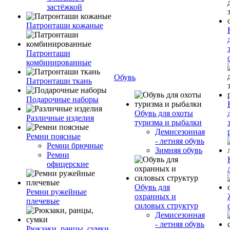
застёжкой
Патронташи кожаные
Патронташи
комбинированные
Обувь
Патронташи ткань
Подарочные наборы
Обувь для охоты
Различные изделия
туризма и рыбалки
Демисезонная
Ремни поясные
- летняя обувь
Ремни брючные
Зимняя обувь
Ремни
офицерские
Обувь для
Ремни ружейные
охранных и
плечевые
силовых структур
Демисезонная
- летняя обувь
Рюкзаки, ранцы, сумки