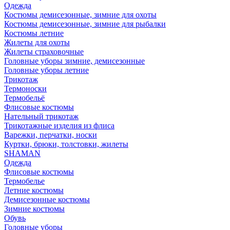
Одежда
Костюмы демисезонные, зимние для охоты
Костюмы демисезонные, зимние для рыбалки
Костюмы летние
Жилеты для охоты
Жилеты страховочные
Головные уборы зимние, демисезонные
Головные уборы летние
Трикотаж
Термоноски
Термобельё
Флисовые костюмы
Нательный трикотаж
Трикотажные изделия из флиса
Варежки, перчатки, носки
Куртки, брюки, толстовки, жилеты
SHAMAN
Одежда
Флисовые костюмы
Термобелье
Летние костюмы
Демисезонные костюмы
Зимние костюмы
Обувь
Головные уборы