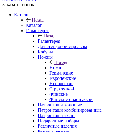
Заказать звонок
Каталог
Назад
Каталог
Галантерея
Назад
Галантерея
Для стендовой стрельбы
Кобуры
Ножны
Назад
Ножны
Германские
Европейские
Непальские
С рукояткой
Финские
Финские с застёжкой
Патронташи кожаные
Патронташи комбинированные
Патронташи ткань
Подарочные наборы
Различные изделия
Ремни поясные