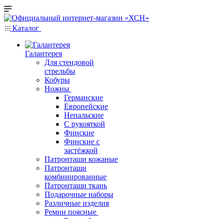
Каталог
Галантерея
Для стендовой
стрельбы
Кобуры
Ножны
Германские
Европейские
Непальские
С рукояткой
Финские
Финские с
застёжкой
Патронташи кожаные
Патронташи
комбинированные
Патронташи ткань
Подарочные наборы
Различные изделия
Ремни поясные