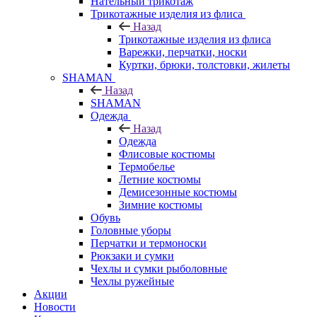
Нательный трикотаж
Трикотажные изделия из флиса
Назад
Трикотажные изделия из флиса
Варежки, перчатки, носки
Куртки, брюки, толстовки, жилеты
SHAMAN
Назад
SHAMAN
Одежда
Назад
Одежда
Флисовые костюмы
Термобелье
Летние костюмы
Демисезонные костюмы
Зимние костюмы
Обувь
Головные уборы
Перчатки и термоноски
Рюкзаки и сумки
Чехлы и сумки рыболовные
Чехлы ружейные
Акции
Новости