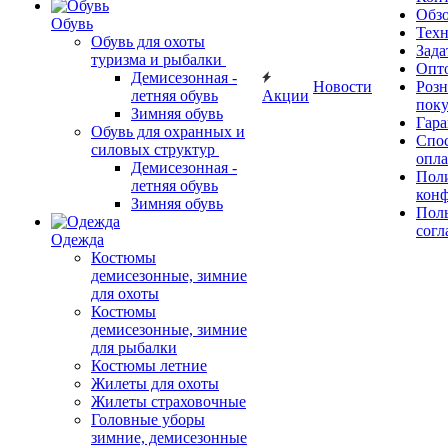
Обз
Обувь
Тех
Обувь для охоты
Зада
туризма и рыбалки
Опт
Демисезонная -
Новости
Роз
летняя обувь
Акции
поку
Зимняя обувь
Гара
Обувь для охранных и
Спос
силовых структур
опл
Демисезонная -
Пол
летняя обувь
кон
Зимняя обувь
Поль
согл
Одежда
Костюмы
демисезонные, зимние
для охоты
Костюмы
демисезонные, зимние
для рыбалки
Костюмы летние
Жилеты для охоты
Жилеты страховочные
Головные уборы
зимние, демисезонные