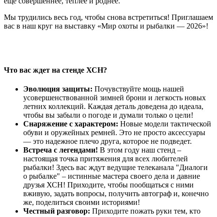
еще совершеннее, теплее и роднее.
Мы трудились весь год, чтобы снова встретиться! Приглашаем
вас в наш круг на выставку «Мир охоты и рыбалки — 2026»!
Что вас ждет на стенде ХСН?
Эволюция защиты:
Почувствуйте мощь нашей
усовершенствованной зимней брони и легкость новых
летних коллекций. Каждая деталь доведена до идеала,
чтобы вы забыли о погоде и думали только о цели!
Снаряжение с характером:
Новые модели тактической
обуви и оружейных ремней. Это не просто аксессуары
— это надежное плечо друга, которое не подведет.
Встреча с легендами!
В этом году наш стенд –
настоящая точка притяжения для всех любителей
рыбалки! Здесь вас ждут ведущие телеканала "Диалоги
о рыбалке" – истинные мастера своего дела и давние
друзья ХСН! Приходите, чтобы пообщаться с ними
вживую, задать вопросы, получить автограф и, конечно
же, поделиться своими историями!
Честный разговор:
Приходите пожать руки тем, кто