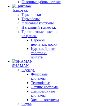
Головные уборы летние
Трикотаж
Термоноски
Термобельё
Флисовые костюмы
Нательный трикотаж
Трикотажные изделия
из флиса
Варежки,
перчатки, носки
Куртки, брюки,
толстовки,
жилеты
SHAMAN
Одежда
Флисовые
костюмы
Термобелье
Летние костюмы
Демисезонные
костюмы
Зимние костюмы
Обувь