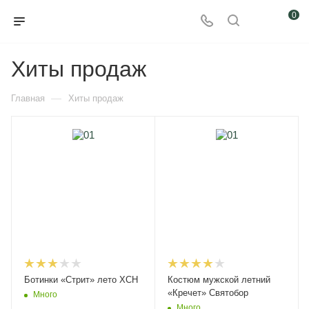
0
Хиты продаж
—
Главная
Хиты продаж
Ботинки «Стрит» лето ХСН
Костюм мужской летний
«Кречет» Святобор
Много
Много