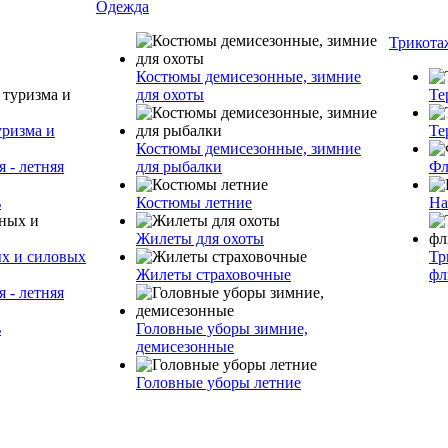
Одежда
Трикота
Костюмы демисезонные, зимние
для охоты
Те
уризма и
Те
Костюмы демисезонные, зимние
 - летняя
для рыбалки
Фл
ь
Костюмы летние
На
Жилеты для охоты
ых и силовых
Тр
Жилеты страховочные
фл
 - летняя
ь
Головные уборы зимние,
демисезонные
Головные уборы летние