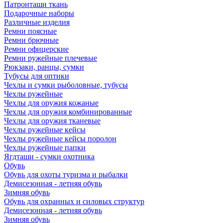
Патронташи ткань
Подарочные наборы
Различные изделия
Ремни поясные
Ремни брючные
Ремни офицерские
Ремни ружейные плечевые
Рюкзаки, ранцы, сумки
Тубусы для оптики
Чехлы и сумки рыболовные, тубусы
Чехлы ружейные
Чехлы для оружия кожаные
Чехлы для оружия комбинированные
Чехлы для оружия тканевые
Чехлы ружейные кейсы
Чехлы ружейные кейсы поролон
Чехлы ружейные папки
Ягдташи - сумки охотника
Обувь
Обувь для охоты туризма и рыбалки
Демисезонная - летняя обувь
Зимняя обувь
Обувь для охранных и силовых структур
Демисезонная - летняя обувь
Зимняя обувь