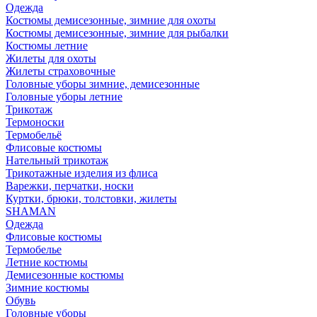
Одежда
Костюмы демисезонные, зимние для охоты
Костюмы демисезонные, зимние для рыбалки
Костюмы летние
Жилеты для охоты
Жилеты страховочные
Головные уборы зимние, демисезонные
Головные уборы летние
Трикотаж
Термоноски
Термобельё
Флисовые костюмы
Нательный трикотаж
Трикотажные изделия из флиса
Варежки, перчатки, носки
Куртки, брюки, толстовки, жилеты
SHAMAN
Одежда
Флисовые костюмы
Термобелье
Летние костюмы
Демисезонные костюмы
Зимние костюмы
Обувь
Головные уборы