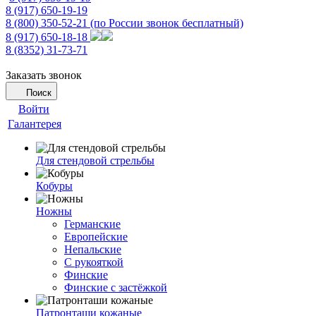
8 (917) 650-19-19
8 (800) 350-52-21
(по России звонок бесплатный)
8 (917) 650-18-18
8 (8352) 31-73-71
Заказать звонок
Поиск
Войти
Галантерея
Для стендовой стрельбы
Кобуры
Ножны
Германские
Европейские
Непальские
С рукояткой
Финские
Финские с застёжкой
Патронташи кожаные