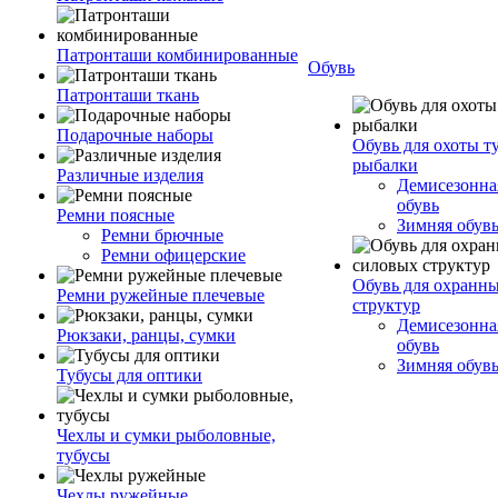
Патронташи комбинированные
Обувь
Патронташи ткань
Подарочные наборы
Обувь для охоты т
рыбалки
Различные изделия
Демисезонная
обувь
Ремни поясные
Зимняя обув
Ремни брючные
Ремни офицерские
Обувь для охранн
Ремни ружейные плечевые
структур
Демисезонная
Рюкзаки, ранцы, сумки
обувь
Зимняя обув
Тубусы для оптики
Чехлы и сумки рыболовные,
тубусы
Чехлы ружейные