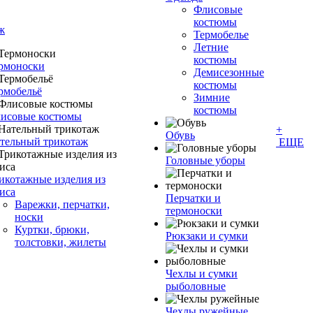
Флисовые
костюмы
ж
Термобелье
Летние
костюмы
рмоноски
Демисезонные
костюмы
рмобельё
Зимние
костюмы
исовые костюмы
+
Обувь
тельный трикотаж
ЕЩЕ
Головные уборы
икотажные изделия из
иса
Перчатки и
Варежки, перчатки,
термоноски
носки
Куртки, брюки,
Рюкзаки и сумки
толстовки, жилеты
Чехлы и сумки
рыболовные
Чехлы ружейные