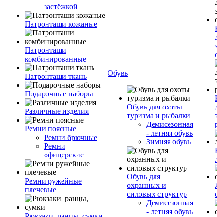
застёжкой
Патронташи кожаные
Патронташи
комбинированные
Обувь
Патронташи ткань
Подарочные наборы
Обувь для охоты
Различные изделия
туризма и рыбалки
Демисезонная
Ремни поясные
- летняя обувь
Ремни брючные
Зимняя обувь
Ремни
офицерские
Обувь для
Ремни ружейные
охранных и
плечевые
силовых структур
Демисезонная
- летняя обувь
Рюкзаки, ранцы, сумки