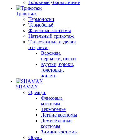
Головные уборы летние
Трикотаж
Термоноски
Термобельё
Флисовые костюмы
Нательный трикотаж
Трикотажные изделия
из флиса
Варежки,
перчатки, носки
Куртки, брюки,
толстовки,
жилеты
SHAMAN
Одежда
Флисовые
костюмы
Термобелье
Летние костюмы
Демисезонные
костюмы
Зимние костюмы
Обувь