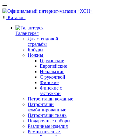
Каталог
Галантерея
Для стендовой
стрельбы
Кобуры
Ножны
Германские
Европейские
Непальские
С рукояткой
Финские
Финские с
застёжкой
Патронташи кожаные
Патронташи
комбинированные
Патронташи ткань
Подарочные наборы
Различные изделия
Ремни поясные