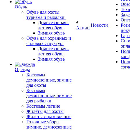
Обз
Обувь
Тех
Обувь для охоты
Зада
туризма и рыбалки
Опт
Демисезонная -
Новости
Роз
летняя обувь
Акции
поку
Зимняя обувь
Гара
Обувь для охранных и
Спос
силовых структур
опл
Демисезонная -
Пол
летняя обувь
кон
Зимняя обувь
Поль
согл
Одежда
Костюмы
демисезонные, зимние
для охоты
Костюмы
демисезонные, зимние
для рыбалки
Костюмы летние
Жилеты для охоты
Жилеты страховочные
Головные уборы
зимние, демисезонные