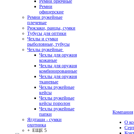
Ремни брючные
Ремни
офицерские
Ремни ружейные
плечевые
Рюкзаки, ранцы, сумки
Тубусы для оптики
Чехлы и сумки
рыболовные, тубусы
Чехлы ружейные
Чехлы для оружия
кожаные
Чехлы для оружия
комбинированные
Чехлы для оружия
тканевые
Чехлы ружейные
кейсы
Чехлы ружейные
кейсы поролон
Чехлы ружейные
Компания
папки
Ягдташи - сумки
О к
охотника
Сер
+ ЕЩЕ 5
Кон