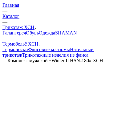
Главная
—
Каталог
—
Трикотаж ХСН
Галантерея
Обувь
Одежда
SHAMAN
—
Термобельё ХСН
Термоноски
Флисовые костюмы
Нательный
трикотаж
Трикотажные изделия из флиса
—
Комплект мужской «Winter II HSN-180» ХСН