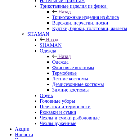
Нательный трикотаж
Трикотажные изделия из флиса
Назад
Трикотажные изделия из флиса
Варежки, перчатки, носки
Куртки, брюки, толстовки, жилеты
SHAMAN
Назад
SHAMAN
Одежда
Назад
Одежда
Флисовые костюмы
Термобелье
Летние костюмы
Демисезонные костюмы
Зимние костюмы
Обувь
Головные уборы
Перчатки и термоноски
Рюкзаки и сумки
Чехлы и сумки рыболовные
Чехлы ружейные
Акции
Новости