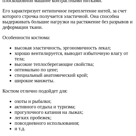
плоскошовной машине контрастными нитками.
Его характеризует нетипичное переплетение нитей, за счет
которого строчка получается эластичной. Она способна
выдерживать большие нагрузки на растяжение без разрывов и
деформации ткани.
Особенности костюма:
высокая эластичность, эргономичность лекал;
хорошо вентилируется, выводит избыточную влагу от
тела;
высокие теплосберегающие свойства;
оптимально по цене;
специальный анатомический крой;
широкие манжеты.
Костюм отлично подойдет для:
охоты и рыбалки;
активного отдыха и туризма;
прогулочного катания на лыжах;
легких пробежек;
повседневного использования;
и т.д.