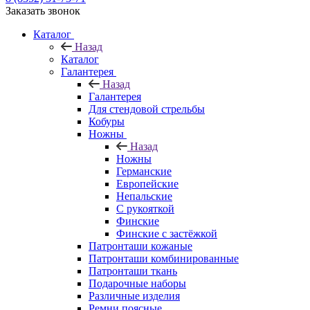
Заказать звонок
Каталог
Назад
Каталог
Галантерея
Назад
Галантерея
Для стендовой стрельбы
Кобуры
Ножны
Назад
Ножны
Германские
Европейские
Непальские
С рукояткой
Финские
Финские с застёжкой
Патронташи кожаные
Патронташи комбинированные
Патронташи ткань
Подарочные наборы
Различные изделия
Ремни поясные