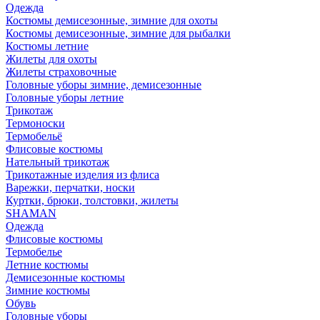
Одежда
Костюмы демисезонные, зимние для охоты
Костюмы демисезонные, зимние для рыбалки
Костюмы летние
Жилеты для охоты
Жилеты страховочные
Головные уборы зимние, демисезонные
Головные уборы летние
Трикотаж
Термоноски
Термобельё
Флисовые костюмы
Нательный трикотаж
Трикотажные изделия из флиса
Варежки, перчатки, носки
Куртки, брюки, толстовки, жилеты
SHAMAN
Одежда
Флисовые костюмы
Термобелье
Летние костюмы
Демисезонные костюмы
Зимние костюмы
Обувь
Головные уборы