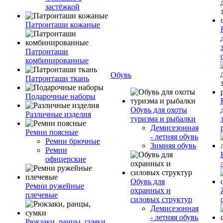
застёжкой
Патронташи кожаные
Патронташи
комбинированные
Обувь
Патронташи ткань
Подарочные наборы
Обувь для охоты
Различные изделия
туризма и рыбалки
Демисезонная
Ремни поясные
- летняя обувь
Ремни брючные
Зимняя обувь
Ремни
офицерские
Обувь для
Ремни ружейные
охранных и
плечевые
силовых структур
Демисезонная
- летняя обувь
Рюкзаки, ранцы, сумки