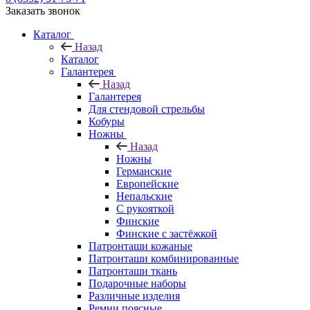
Заказать звонок
Каталог
Назад
Каталог
Галантерея
Назад
Галантерея
Для стендовой стрельбы
Кобуры
Ножны
Назад
Ножны
Германские
Европейские
Непальские
С рукояткой
Финские
Финские с застёжкой
Патронташи кожаные
Патронташи комбинированные
Патронташи ткань
Подарочные наборы
Различные изделия
Ремни поясные