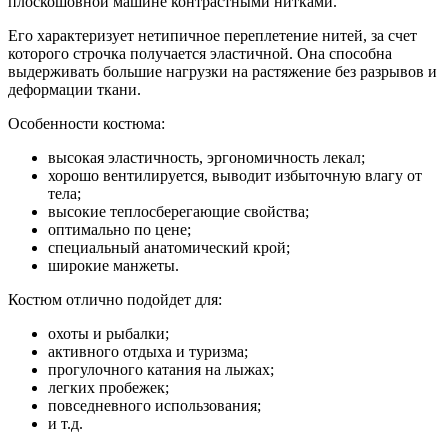
плоскошовной машине контрастными нитками.
Его характеризует нетипичное переплетение нитей, за счет
которого строчка получается эластичной. Она способна
выдерживать большие нагрузки на растяжение без разрывов и
деформации ткани.
Особенности костюма:
высокая эластичность, эргономичность лекал;
хорошо вентилируется, выводит избыточную влагу от
тела;
высокие теплосберегающие свойства;
оптимально по цене;
специальный анатомический крой;
широкие манжеты.
Костюм отлично подойдет для:
охоты и рыбалки;
активного отдыха и туризма;
прогулочного катания на лыжах;
легких пробежек;
повседневного использования;
и т.д.