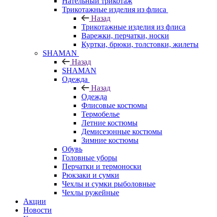
Нательный трикотаж
Трикотажные изделия из флиса
Назад
Трикотажные изделия из флиса
Варежки, перчатки, носки
Куртки, брюки, толстовки, жилеты
SHAMAN
Назад
SHAMAN
Одежда
Назад
Одежда
Флисовые костюмы
Термобелье
Летние костюмы
Демисезонные костюмы
Зимние костюмы
Обувь
Головные уборы
Перчатки и термоноски
Рюкзаки и сумки
Чехлы и сумки рыболовные
Чехлы ружейные
Акции
Новости