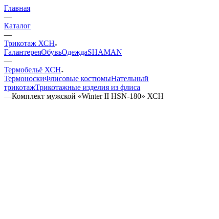
Главная
—
Каталог
—
Трикотаж ХСН
Галантерея
Обувь
Одежда
SHAMAN
—
Термобельё ХСН
Термоноски
Флисовые костюмы
Нательный
трикотаж
Трикотажные изделия из флиса
—
Комплект мужской «Winter II HSN-180» ХСН