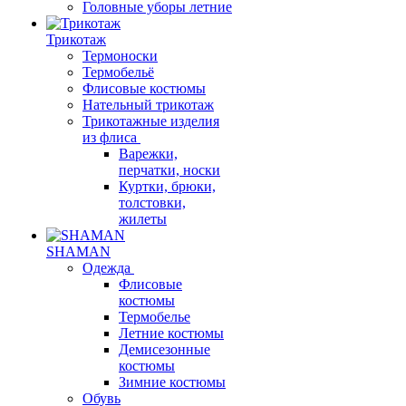
Головные уборы летние
Трикотаж
Термоноски
Термобельё
Флисовые костюмы
Нательный трикотаж
Трикотажные изделия
из флиса
Варежки,
перчатки, носки
Куртки, брюки,
толстовки,
жилеты
SHAMAN
Одежда
Флисовые
костюмы
Термобелье
Летние костюмы
Демисезонные
костюмы
Зимние костюмы
Обувь