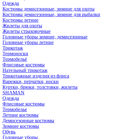
Одежда
Костюмы демисезонные, зимние для охоты
Костюмы демисезонные, зимние для рыбалки
Костюмы летние
Жилеты для охоты
Жилеты страховочные
Головные уборы зимние, демисезонные
Головные уборы летние
Трикотаж
Термоноски
Термобельё
Флисовые костюмы
Нательный трикотаж
Трикотажные изделия из флиса
Варежки, перчатки, носки
Куртки, брюки, толстовки, жилеты
SHAMAN
Одежда
Флисовые костюмы
Термобелье
Летние костюмы
Демисезонные костюмы
Зимние костюмы
Обувь
Головные уборы