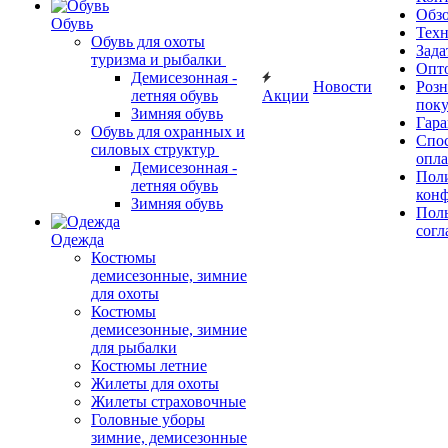
Обз
Обувь
Тех
Обувь для охоты
Зада
туризма и рыбалки
Опт
Демисезонная -
Новости
Роз
летняя обувь
Акции
поку
Зимняя обувь
Гара
Обувь для охранных и
Спос
силовых структур
опл
Демисезонная -
Пол
летняя обувь
кон
Зимняя обувь
Поль
согл
Одежда
Костюмы
демисезонные, зимние
для охоты
Костюмы
демисезонные, зимние
для рыбалки
Костюмы летние
Жилеты для охоты
Жилеты страховочные
Головные уборы
зимние, демисезонные