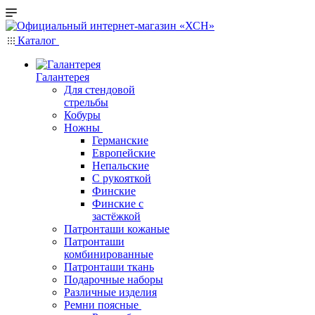
Каталог
Галантерея
Для стендовой
стрельбы
Кобуры
Ножны
Германские
Европейские
Непальские
С рукояткой
Финские
Финские с
застёжкой
Патронташи кожаные
Патронташи
комбинированные
Патронташи ткань
Подарочные наборы
Различные изделия
Ремни поясные