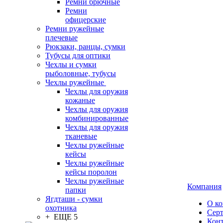
Ремни брючные
Ремни
офицерские
Ремни ружейные
плечевые
Рюкзаки, ранцы, сумки
Тубусы для оптики
Чехлы и сумки
рыболовные, тубусы
Чехлы ружейные
Чехлы для оружия
кожаные
Чехлы для оружия
комбинированные
Чехлы для оружия
тканевые
Чехлы ружейные
кейсы
Чехлы ружейные
кейсы поролон
Чехлы ружейные
Компания
папки
Ягдташи - сумки
О к
охотника
Сер
+ ЕЩЕ 5
Кон