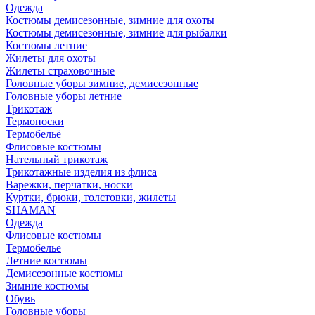
Одежда
Костюмы демисезонные, зимние для охоты
Костюмы демисезонные, зимние для рыбалки
Костюмы летние
Жилеты для охоты
Жилеты страховочные
Головные уборы зимние, демисезонные
Головные уборы летние
Трикотаж
Термоноски
Термобельё
Флисовые костюмы
Нательный трикотаж
Трикотажные изделия из флиса
Варежки, перчатки, носки
Куртки, брюки, толстовки, жилеты
SHAMAN
Одежда
Флисовые костюмы
Термобелье
Летние костюмы
Демисезонные костюмы
Зимние костюмы
Обувь
Головные уборы