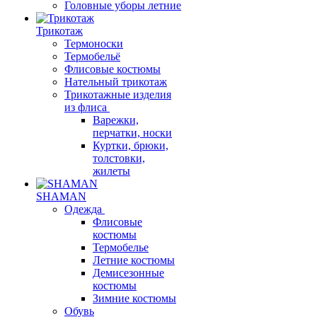
Головные уборы летние
Трикотаж
Термоноски
Термобельё
Флисовые костюмы
Нательный трикотаж
Трикотажные изделия
из флиса
Варежки,
перчатки, носки
Куртки, брюки,
толстовки,
жилеты
SHAMAN
Одежда
Флисовые
костюмы
Термобелье
Летние костюмы
Демисезонные
костюмы
Зимние костюмы
Обувь