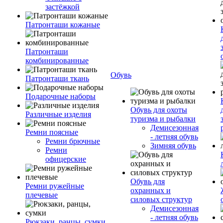
застёжкой
Патронташи кожаные
Патронташи
комбинированные
Обувь
Патронташи ткань
Подарочные наборы
Обувь для охоты
Различные изделия
туризма и рыбалки
Демисезонная
Ремни поясные
- летняя обувь
Ремни брючные
Зимняя обувь
Ремни
офицерские
Обувь для
Ремни ружейные
охранных и
плечевые
силовых структур
Демисезонная
- летняя обувь
Рюкзаки, ранцы, сумки