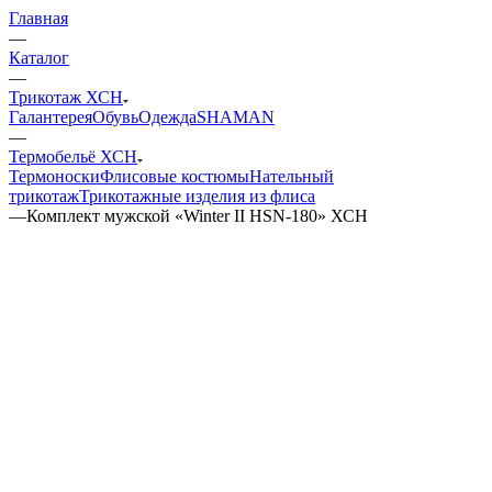
Главная
—
Каталог
—
Трикотаж ХСН
Галантерея
Обувь
Одежда
SHAMAN
—
Термобельё ХСН
Термоноски
Флисовые костюмы
Нательный
трикотаж
Трикотажные изделия из флиса
—
Комплект мужской «Winter II HSN-180» ХСН