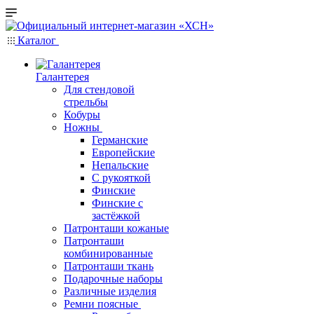
Каталог
Галантерея
Для стендовой
стрельбы
Кобуры
Ножны
Германские
Европейские
Непальские
С рукояткой
Финские
Финские с
застёжкой
Патронташи кожаные
Патронташи
комбинированные
Патронташи ткань
Подарочные наборы
Различные изделия
Ремни поясные