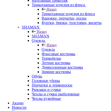
Нательный трикотаж
Трикотажные изделия из флиса
Назад
Трикотажные изделия из флиса
Варежки, перчатки, носки
Куртки, брюки, толстовки, жилеты
SHAMAN
Назад
SHAMAN
Одежда
Назад
Одежда
Флисовые костюмы
Термобелье
Летние костюмы
Демисезонные костюмы
Зимние костюмы
Обувь
Головные уборы
Перчатки и термоноски
Рюкзаки и сумки
Чехлы и сумки рыболовные
Чехлы ружейные
Акции
Новости