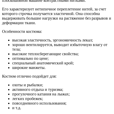
плоскошовной машине контрастными нитками.
Его характеризует нетипичное переплетение нитей, за счет
которого строчка получается эластичной. Она способна
выдерживать большие нагрузки на растяжение без разрывов и
деформации ткани.
Особенности костюма:
высокая эластичность, эргономичность лекал;
хорошо вентилируется, выводит избыточную влагу от
тела;
высокие теплосберегающие свойства;
оптимально по цене;
специальный анатомический крой;
широкие манжеты.
Костюм отлично подойдет для:
охоты и рыбалки;
активного отдыха и туризма;
прогулочного катания на лыжах;
легких пробежек;
повседневного использования;
и т.д.