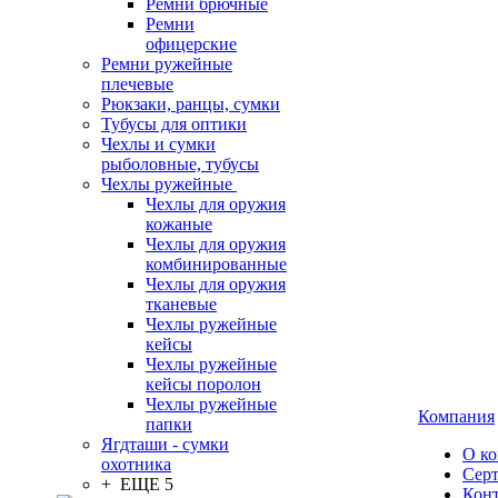
Ремни брючные
Ремни
офицерские
Ремни ружейные
плечевые
Рюкзаки, ранцы, сумки
Тубусы для оптики
Чехлы и сумки
рыболовные, тубусы
Чехлы ружейные
Чехлы для оружия
кожаные
Чехлы для оружия
комбинированные
Чехлы для оружия
тканевые
Чехлы ружейные
кейсы
Чехлы ружейные
кейсы поролон
Чехлы ружейные
Компания
папки
Ягдташи - сумки
О к
охотника
Сер
+ ЕЩЕ 5
Кон