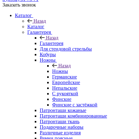
Заказать звонок
Каталог
Назад
Каталог
Галантерея
Назад
Галантерея
Для стендовой стрельбы
Кобуры
Ножны
Назад
Ножны
Германские
Европейские
Непальские
С рукояткой
Финские
Финские с застёжкой
Патронташи кожаные
Патронташи комбинированные
Патронташи ткань
Подарочные наборы
Различные изделия
Ремни поясные