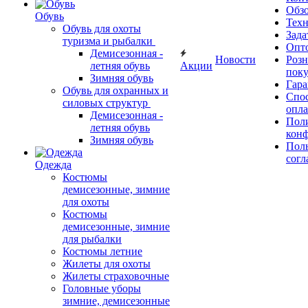
Обз
Обувь
Тех
Обувь для охоты
Зада
туризма и рыбалки
Опт
Демисезонная -
Новости
Роз
летняя обувь
Акции
поку
Зимняя обувь
Гара
Обувь для охранных и
Спос
силовых структур
опл
Демисезонная -
Пол
летняя обувь
кон
Зимняя обувь
Поль
согл
Одежда
Костюмы
демисезонные, зимние
для охоты
Костюмы
демисезонные, зимние
для рыбалки
Костюмы летние
Жилеты для охоты
Жилеты страховочные
Головные уборы
зимние, демисезонные