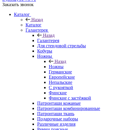
Заказать звонок
Каталог
Назад
Каталог
Галантерея
Назад
Галантерея
Для стендовой стрельбы
Кобуры
Ножны
Назад
Ножны
Германские
Европейские
Непальские
С рукояткой
Финские
Финские с застёжкой
Патронташи кожаные
Патронташи комбинированные
Патронташи ткань
Подарочные наборы
Различные изделия
Ремни поясные