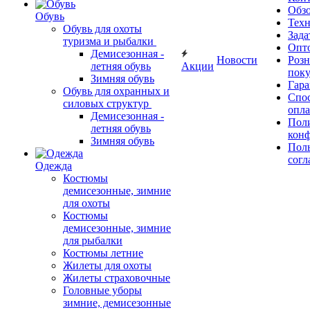
Обз
Обувь
Тех
Обувь для охоты
Зада
туризма и рыбалки
Опт
Демисезонная -
Новости
Роз
летняя обувь
Акции
поку
Зимняя обувь
Гара
Обувь для охранных и
Спос
силовых структур
опл
Демисезонная -
Пол
летняя обувь
кон
Зимняя обувь
Поль
согл
Одежда
Костюмы
демисезонные, зимние
для охоты
Костюмы
демисезонные, зимние
для рыбалки
Костюмы летние
Жилеты для охоты
Жилеты страховочные
Головные уборы
зимние, демисезонные