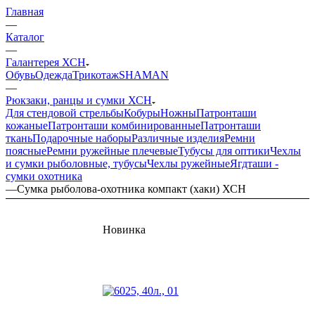
Главная
—
Каталог
—
Галантерея ХСН
Обувь
Одежда
Трикотаж
SHAMAN
—
Рюкзаки, ранцы и сумки ХСН
Для стендовой стрельбы
Кобуры
Ножны
Патронташи
кожаные
Патронташи комбинированные
Патронташи
ткань
Подарочные наборы
Различные изделия
Ремни
поясные
Ремни ружейные плечевые
Тубусы для оптики
Чехлы
и сумки рыболовные, тубусы
Чехлы ружейные
Ягдташи -
сумки охотника
—
Сумка рыболова-охотника компакт (хаки) ХСН
Новинка