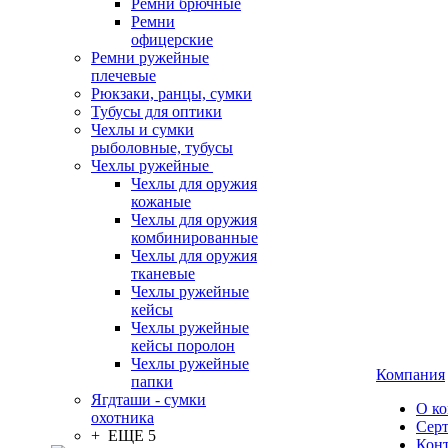
Ремни брючные
Ремни
офицерские
Ремни ружейные
плечевые
Рюкзаки, ранцы, сумки
Тубусы для оптики
Чехлы и сумки
рыболовные, тубусы
Чехлы ружейные
Чехлы для оружия
кожаные
Чехлы для оружия
комбинированные
Чехлы для оружия
тканевые
Чехлы ружейные
кейсы
Чехлы ружейные
кейсы поролон
Чехлы ружейные
Компания
папки
Ягдташи - сумки
О к
охотника
Сер
+ ЕЩЕ 5
Кон