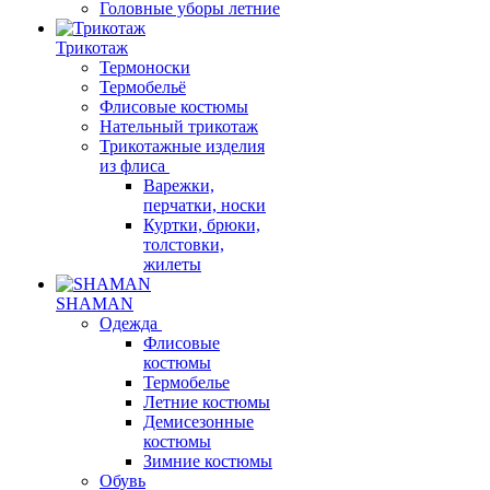
Головные уборы летние
Трикотаж
Термоноски
Термобельё
Флисовые костюмы
Нательный трикотаж
Трикотажные изделия
из флиса
Варежки,
перчатки, носки
Куртки, брюки,
толстовки,
жилеты
SHAMAN
Одежда
Флисовые
костюмы
Термобелье
Летние костюмы
Демисезонные
костюмы
Зимние костюмы
Обувь