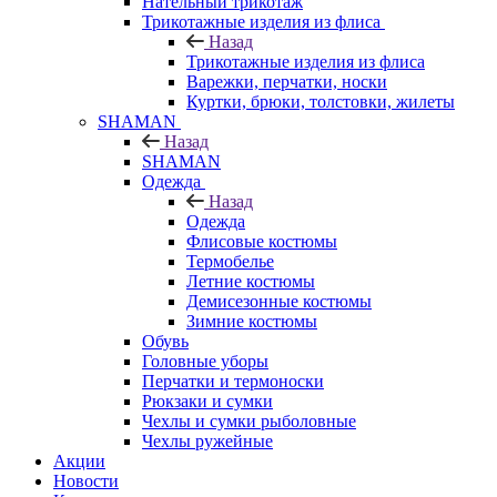
Нательный трикотаж
Трикотажные изделия из флиса
Назад
Трикотажные изделия из флиса
Варежки, перчатки, носки
Куртки, брюки, толстовки, жилеты
SHAMAN
Назад
SHAMAN
Одежда
Назад
Одежда
Флисовые костюмы
Термобелье
Летние костюмы
Демисезонные костюмы
Зимние костюмы
Обувь
Головные уборы
Перчатки и термоноски
Рюкзаки и сумки
Чехлы и сумки рыболовные
Чехлы ружейные
Акции
Новости