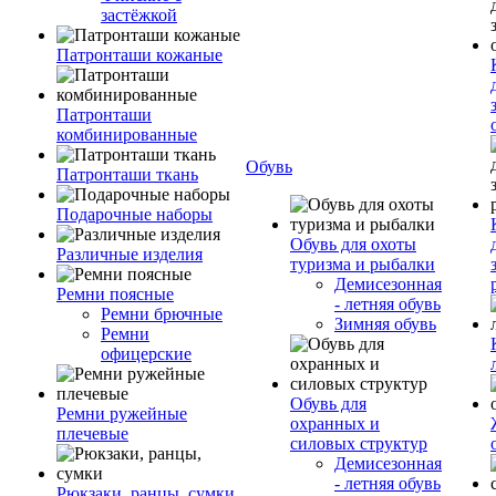
застёжкой
Патронташи кожаные
Патронташи
комбинированные
Обувь
Патронташи ткань
Подарочные наборы
Обувь для охоты
Различные изделия
туризма и рыбалки
Демисезонная
Ремни поясные
- летняя обувь
Ремни брючные
Зимняя обувь
Ремни
офицерские
Обувь для
Ремни ружейные
охранных и
плечевые
силовых структур
Демисезонная
- летняя обувь
Рюкзаки, ранцы, сумки