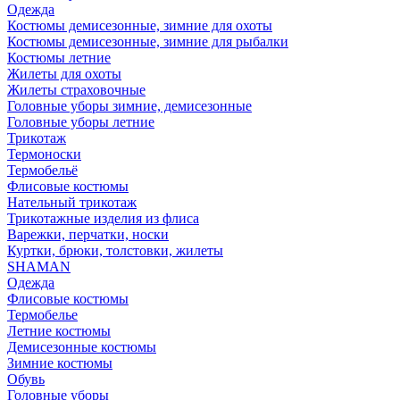
Одежда
Костюмы демисезонные, зимние для охоты
Костюмы демисезонные, зимние для рыбалки
Костюмы летние
Жилеты для охоты
Жилеты страховочные
Головные уборы зимние, демисезонные
Головные уборы летние
Трикотаж
Термоноски
Термобельё
Флисовые костюмы
Нательный трикотаж
Трикотажные изделия из флиса
Варежки, перчатки, носки
Куртки, брюки, толстовки, жилеты
SHAMAN
Одежда
Флисовые костюмы
Термобелье
Летние костюмы
Демисезонные костюмы
Зимние костюмы
Обувь
Головные уборы