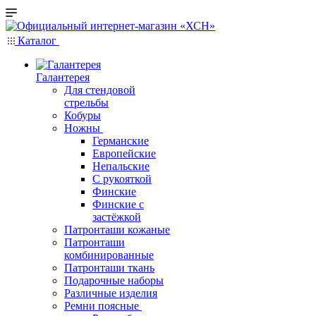
Каталог
Галантерея
Для стендовой
стрельбы
Кобуры
Ножны
Германские
Европейские
Непальские
С рукояткой
Финские
Финские с
застёжкой
Патронташи кожаные
Патронташи
комбинированные
Патронташи ткань
Подарочные наборы
Различные изделия
Ремни поясные