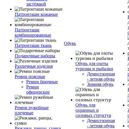
застёжкой
Патронташи кожаные
Патронташи
комбинированные
Обувь
Патронташи ткань
Подарочные наборы
Обувь для охоты
Различные изделия
туризма и рыбалки
Демисезонная
Ремни поясные
- летняя обувь
Ремни брючные
Зимняя обувь
Ремни
офицерские
Обувь для
Ремни ружейные
охранных и
плечевые
силовых структур
Демисезонная
- летняя обувь
Рюкзаки, ранцы, сумки