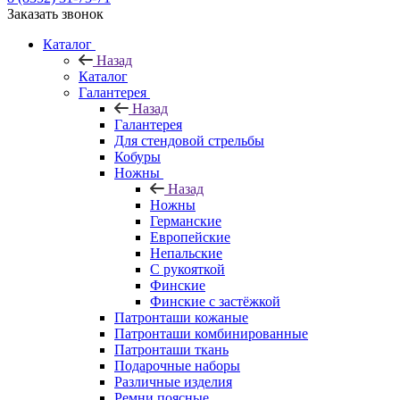
Заказать звонок
Каталог
Назад
Каталог
Галантерея
Назад
Галантерея
Для стендовой стрельбы
Кобуры
Ножны
Назад
Ножны
Германские
Европейские
Непальские
С рукояткой
Финские
Финские с застёжкой
Патронташи кожаные
Патронташи комбинированные
Патронташи ткань
Подарочные наборы
Различные изделия
Ремни поясные