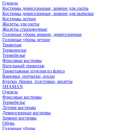
Одежда
Костюмы демисезонные, зимние для охоты
Костюмы демисезонные, зимние для рыбалки
Костюмы летние
Жилеты для охоты
Жилеты страховочные
Головные уборы зимние, демисезонные
Головные уборы летние
Трикотаж
Термоноски
Термобельё
Флисовые костюмы
Нательный трикотаж
Трикотажные изделия из флиса
Варежки, перчатки, носки
Куртки, брюки, толстовки, жилеты
SHAMAN
Одежда
Флисовые костюмы
Термобелье
Летние костюмы
Демисезонные костюмы
Зимние костюмы
Обувь
Головные уборы