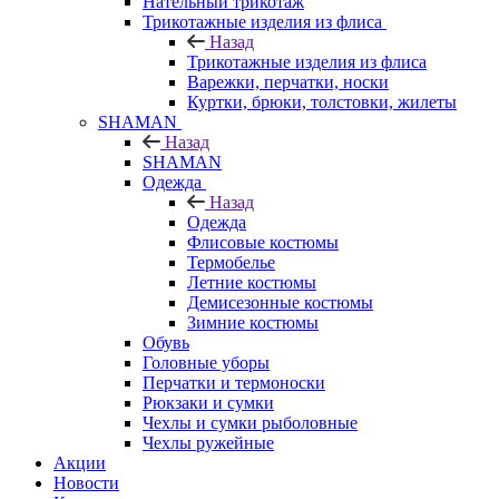
Нательный трикотаж
Трикотажные изделия из флиса
Назад
Трикотажные изделия из флиса
Варежки, перчатки, носки
Куртки, брюки, толстовки, жилеты
SHAMAN
Назад
SHAMAN
Одежда
Назад
Одежда
Флисовые костюмы
Термобелье
Летние костюмы
Демисезонные костюмы
Зимние костюмы
Обувь
Головные уборы
Перчатки и термоноски
Рюкзаки и сумки
Чехлы и сумки рыболовные
Чехлы ружейные
Акции
Новости