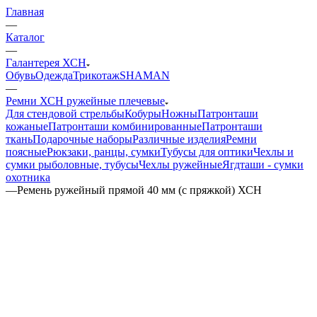
Главная
—
Каталог
—
Галантерея ХСН
Обувь
Одежда
Трикотаж
SHAMAN
—
Ремни ХСН ружейные плечевые
Для стендовой стрельбы
Кобуры
Ножны
Патронташи
кожаные
Патронташи комбинированные
Патронташи
ткань
Подарочные наборы
Различные изделия
Ремни
поясные
Рюкзаки, ранцы, сумки
Тубусы для оптики
Чехлы и
сумки рыболовные, тубусы
Чехлы ружейные
Ягдташи - сумки
охотника
—
Ремень ружейный прямой 40 мм (с пряжкой) ХСН