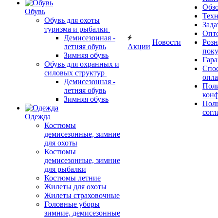
Обз
Обувь
Тех
Обувь для охоты
Зада
туризма и рыбалки
Опт
Демисезонная -
Новости
Роз
летняя обувь
Акции
поку
Зимняя обувь
Гара
Обувь для охранных и
Спос
силовых структур
опл
Демисезонная -
Пол
летняя обувь
кон
Зимняя обувь
Поль
согл
Одежда
Костюмы
демисезонные, зимние
для охоты
Костюмы
демисезонные, зимние
для рыбалки
Костюмы летние
Жилеты для охоты
Жилеты страховочные
Головные уборы
зимние, демисезонные