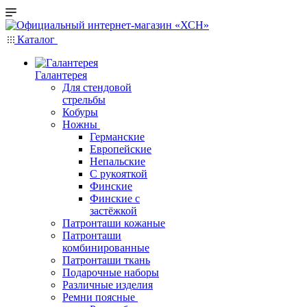
Каталог
Галантерея
Для стендовой
стрельбы
Кобуры
Ножны
Германские
Европейские
Непальские
С рукояткой
Финские
Финские с
застёжкой
Патронташи кожаные
Патронташи
комбинированные
Патронташи ткань
Подарочные наборы
Различные изделия
Ремни поясные