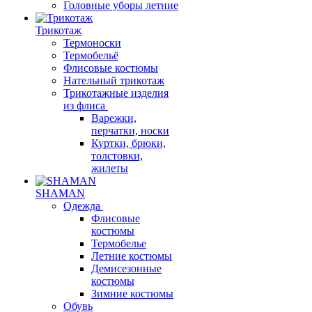
Головные уборы летние
Трикотаж
Термоноски
Термобельё
Флисовые костюмы
Нательный трикотаж
Трикотажные изделия
из флиса
Варежки,
перчатки, носки
Куртки, брюки,
толстовки,
жилеты
SHAMAN
Одежда
Флисовые
костюмы
Термобелье
Летние костюмы
Демисезонные
костюмы
Зимние костюмы
Обувь