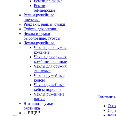
Ремни брючные
Ремни
офицерские
Ремни ружейные
плечевые
Рюкзаки, ранцы, сумки
Тубусы для оптики
Чехлы и сумки
рыболовные, тубусы
Чехлы ружейные
Чехлы для оружия
кожаные
Чехлы для оружия
комбинированные
Чехлы для оружия
тканевые
Чехлы ружейные
кейсы
Чехлы ружейные
кейсы поролон
Чехлы ружейные
Компания
папки
Ягдташи - сумки
О к
охотника
Сер
+ ЕЩЕ 5
Кон