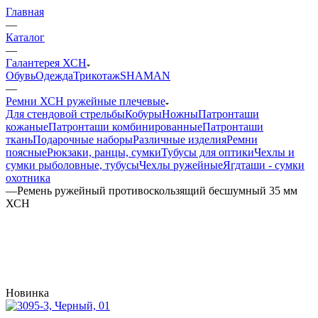
Главная
—
Каталог
—
Галантерея ХСН
Обувь
Одежда
Трикотаж
SHAMAN
—
Ремни ХСН ружейные плечевые
Для стендовой стрельбы
Кобуры
Ножны
Патронташи
кожаные
Патронташи комбинированные
Патронташи
ткань
Подарочные наборы
Различные изделия
Ремни
поясные
Рюкзаки, ранцы, сумки
Тубусы для оптики
Чехлы и
сумки рыболовные, тубусы
Чехлы ружейные
Ягдташи - сумки
охотника
—
Ремень ружейный противоскользящий бесшумный 35 мм
ХСН
Новинка