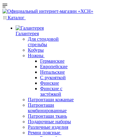
Каталог
Галантерея
Для стендовой
стрельбы
Кобуры
Ножны
Германские
Европейские
Непальские
С рукояткой
Финские
Финские с
застёжкой
Патронташи кожаные
Патронташи
комбинированные
Патронташи ткань
Подарочные наборы
Различные изделия
Ремни поясные