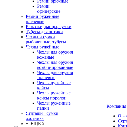
Ремни брючные
Ремни
офицерские
Ремни ружейные
плечевые
Рюкзаки, ранцы, сумки
Тубусы для оптики
Чехлы и сумки
рыболовные, тубусы
Чехлы ружейные
Чехлы для оружия
кожаные
Чехлы для оружия
комбинированные
Чехлы для оружия
тканевые
Чехлы ружейные
кейсы
Чехлы ружейные
кейсы поролон
Чехлы ружейные
Компания
папки
Ягдташи - сумки
О к
охотника
Сер
+ ЕЩЕ 5
Кон