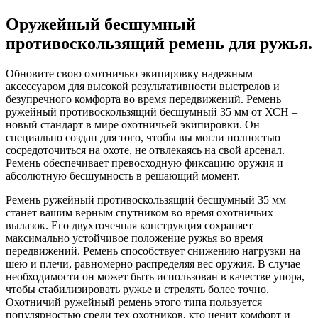
Оружейный бесшумный
противоскользящий ремень для ружья.
Обновите свою охотничью экипировку надежным
аксессуаром для высокой результативности выстрелов и
безупречного комфорта во время передвижений. Ремень
ружейный противоскользящий бесшумный 35 мм от ХСН –
новый стандарт в мире охотничьей экипировки. Он
специально создан для того, чтобы вы могли полностью
сосредоточиться на охоте, не отвлекаясь на свой арсенал.
Ремень обеспечивает превосходную фиксацию оружия и
абсолютную бесшумность в решающий момент.
Ремень ружейный противоскользящий бесшумный 35 мм
станет вашим верным спутником во время охотничьих
вылазок. Его двухточечная конструкция сохраняет
максимально устойчивое положение ружья во время
передвижений. Ремень способствует снижению нагрузки на
шею и плечи, равномерно распределяя вес оружия. В случае
необходимости он может быть использован в качестве упора,
чтобы стабилизировать ружье и стрелять более точно.
Охотничий ружейный ремень этого типа пользуется
популярностью среди тех охотников, кто ценит комфорт и