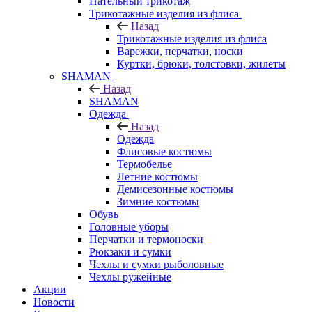
Нательный трикотаж
Трикотажные изделия из флиса
Назад
Трикотажные изделия из флиса
Варежки, перчатки, носки
Куртки, брюки, толстовки, жилеты
SHAMAN
Назад
SHAMAN
Одежда
Назад
Одежда
Флисовые костюмы
Термобелье
Летние костюмы
Демисезонные костюмы
Зимние костюмы
Обувь
Головные уборы
Перчатки и термоноски
Рюкзаки и сумки
Чехлы и сумки рыболовные
Чехлы ружейные
Акции
Новости