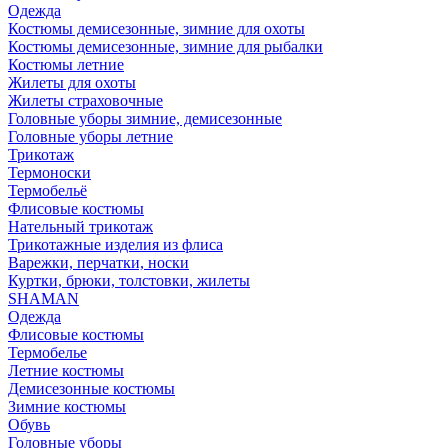
Одежда
Костюмы демисезонные, зимние для охоты
Костюмы демисезонные, зимние для рыбалки
Костюмы летние
Жилеты для охоты
Жилеты страховочные
Головные уборы зимние, демисезонные
Головные уборы летние
Трикотаж
Термоноски
Термобельё
Флисовые костюмы
Нательный трикотаж
Трикотажные изделия из флиса
Варежки, перчатки, носки
Куртки, брюки, толстовки, жилеты
SHAMAN
Одежда
Флисовые костюмы
Термобелье
Летние костюмы
Демисезонные костюмы
Зимние костюмы
Обувь
Головные уборы