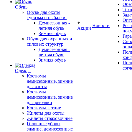
Обз
Обувь
Тех
Обувь для охоты
Зада
туризма и рыбалки
Опт
Демисезонная -
Новости
Роз
летняя обувь
Акции
поку
Зимняя обувь
Гара
Обувь для охранных и
Спос
силовых структур
опл
Демисезонная -
Пол
летняя обувь
кон
Зимняя обувь
Поль
согл
Одежда
Костюмы
демисезонные, зимние
для охоты
Костюмы
демисезонные, зимние
для рыбалки
Костюмы летние
Жилеты для охоты
Жилеты страховочные
Головные уборы
зимние, демисезонные