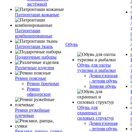
застёжкой
Патронташи кожаные
Патронташи
комбинированные
Обувь
Патронташи ткань
Подарочные наборы
Обувь для охоты
Различные изделия
туризма и рыбалки
Демисезонная
Ремни поясные
- летняя обувь
Ремни брючные
Зимняя обувь
Ремни
офицерские
Обувь для
Ремни ружейные
охранных и
плечевые
силовых структур
Демисезонная
- летняя обувь
Рюкзаки, ранцы, сумки