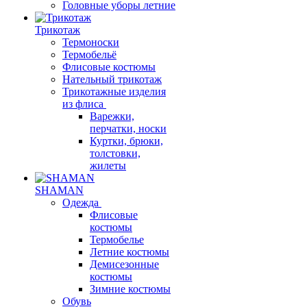
Головные уборы летние
Трикотаж
Термоноски
Термобельё
Флисовые костюмы
Нательный трикотаж
Трикотажные изделия
из флиса
Варежки,
перчатки, носки
Куртки, брюки,
толстовки,
жилеты
SHAMAN
Одежда
Флисовые
костюмы
Термобелье
Летние костюмы
Демисезонные
костюмы
Зимние костюмы
Обувь