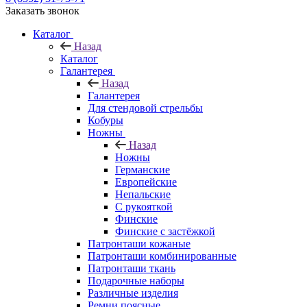
Заказать звонок
Каталог
Назад
Каталог
Галантерея
Назад
Галантерея
Для стендовой стрельбы
Кобуры
Ножны
Назад
Ножны
Германские
Европейские
Непальские
С рукояткой
Финские
Финские с застёжкой
Патронташи кожаные
Патронташи комбинированные
Патронташи ткань
Подарочные наборы
Различные изделия
Ремни поясные