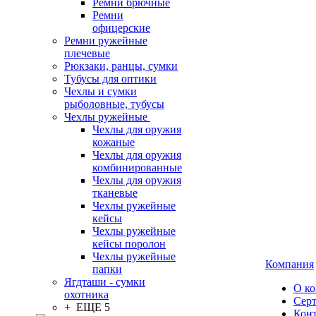
Ремни брючные
Ремни
офицерские
Ремни ружейные
плечевые
Рюкзаки, ранцы, сумки
Тубусы для оптики
Чехлы и сумки
рыболовные, тубусы
Чехлы ружейные
Чехлы для оружия
кожаные
Чехлы для оружия
комбинированные
Чехлы для оружия
тканевые
Чехлы ружейные
кейсы
Чехлы ружейные
кейсы поролон
Чехлы ружейные
Компания
папки
Ягдташи - сумки
О к
охотника
Сер
+ ЕЩЕ 5
Кон