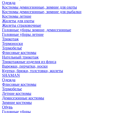
Одежда
Костюмы демисезонные, зимние для охоты
Костюмы демисезонные, зимние для рыбалки
Костюмы летние
Жилеты для охоты
Жилеты страховочные
Головные уборы зимние, демисезонные
Головные уборы летние
Трикотаж
Термоноски
Термобельё
Флисовые костюмы
Нательный трикотаж
Трикотажные изделия из флиса
Варежки, перчатки, носки
Куртки, брюки, толстовки, жилеты
SHAMAN
Одежда
Флисовые костюмы
Термобелье
Летние костюмы
Демисезонные костюмы
Зимние костюмы
Обувь
Головные уборы