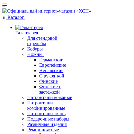
Каталог
Галантерея
Для стендовой
стрельбы
Кобуры
Ножны
Германские
Европейские
Непальские
С рукояткой
Финские
Финские с
застёжкой
Патронташи кожаные
Патронташи
комбинированные
Патронташи ткань
Подарочные наборы
Различные изделия
Ремни поясные