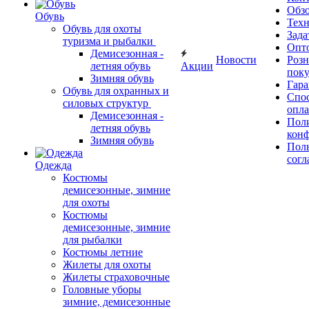
Обз
Обувь
Тех
Обувь для охоты
Зада
туризма и рыбалки
Опт
Демисезонная -
Новости
Роз
летняя обувь
Акции
поку
Зимняя обувь
Гара
Обувь для охранных и
Спос
силовых структур
опл
Демисезонная -
Пол
летняя обувь
кон
Зимняя обувь
Поль
согл
Одежда
Костюмы
демисезонные, зимние
для охоты
Костюмы
демисезонные, зимние
для рыбалки
Костюмы летние
Жилеты для охоты
Жилеты страховочные
Головные уборы
зимние, демисезонные