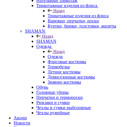
Нательный трикотаж
Трикотажные изделия из флиса
Назад
Трикотажные изделия из флиса
Варежки, перчатки, носки
Куртки, брюки, толстовки, жилеты
SHAMAN
Назад
SHAMAN
Одежда
Назад
Одежда
Флисовые костюмы
Термобелье
Летние костюмы
Демисезонные костюмы
Зимние костюмы
Обувь
Головные уборы
Перчатки и термоноски
Рюкзаки и сумки
Чехлы и сумки рыболовные
Чехлы ружейные
Акции
Новости