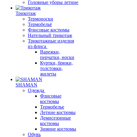
Головные уборы летние
Трикотаж
Термоноски
Термобельё
Флисовые костюмы
Нательный трикотаж
Трикотажные изделия
из флиса
Варежки,
перчатки, носки
Куртки, брюки,
толстовки,
жилеты
SHAMAN
Одежда
Флисовые
костюмы
Термобелье
Летние костюмы
Демисезонные
костюмы
Зимние костюмы
Обувь