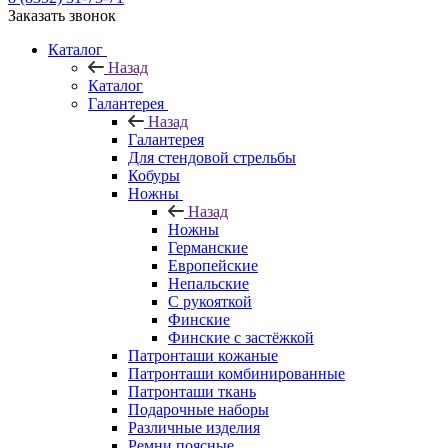
Заказать звонок
Каталог
Назад
Каталог
Галантерея
Назад
Галантерея
Для стендовой стрельбы
Кобуры
Ножны
Назад
Ножны
Германские
Европейские
Непальские
С рукояткой
Финские
Финские с застёжкой
Патронташи кожаные
Патронташи комбинированные
Патронташи ткань
Подарочные наборы
Различные изделия
Ремни поясные