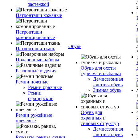
застёжкой
Патронташи кожаные
Патронташи
комбинированные
Обувь
Патронташи ткань
Подарочные наборы
Обувь для охоты
Различные изделия
туризма и рыбалки
Демисезонная
Ремни поясные
- летняя обувь
Ремни брючные
Зимняя обувь
Ремни
офицерские
Обувь для
Ремни ружейные
охранных и
плечевые
силовых структур
Демисезонная
- летняя обувь
Рюкзаки, ранцы, сумки