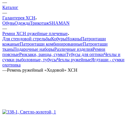
—
Каталог
—
Галантерея ХСН
Обувь
Одежда
Трикотаж
SHAMAN
—
Ремни ХСН ружейные плечевые
Для стендовой стрельбы
Кобуры
Ножны
Патронташи
кожаные
Патронташи комбинированные
Патронташи
ткань
Подарочные наборы
Различные изделия
Ремни
поясные
Рюкзаки, ранцы, сумки
Тубусы для оптики
Чехлы и
сумки рыболовные, тубусы
Чехлы ружейные
Ягдташи - сумки
охотника
—
Ремень ружейный «Ходовой» ХСН