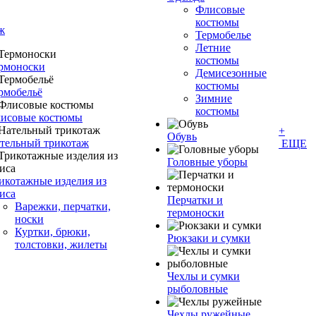
Флисовые
костюмы
ж
Термобелье
Летние
костюмы
рмоноски
Демисезонные
костюмы
рмобельё
Зимние
костюмы
исовые костюмы
+
Обувь
тельный трикотаж
ЕЩЕ
Головные уборы
икотажные изделия из
иса
Перчатки и
Варежки, перчатки,
термоноски
носки
Куртки, брюки,
Рюкзаки и сумки
толстовки, жилеты
Чехлы и сумки
рыболовные
Чехлы ружейные