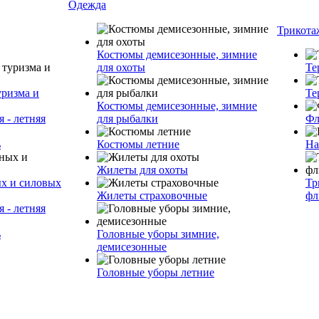
Одежда
Трикота
Костюмы демисезонные, зимние
для охоты
Те
уризма и
Те
Костюмы демисезонные, зимние
 - летняя
для рыбалки
Фл
ь
Костюмы летние
На
Жилеты для охоты
ых и силовых
Тр
Жилеты страховочные
фл
 - летняя
ь
Головные уборы зимние,
демисезонные
Головные уборы летние