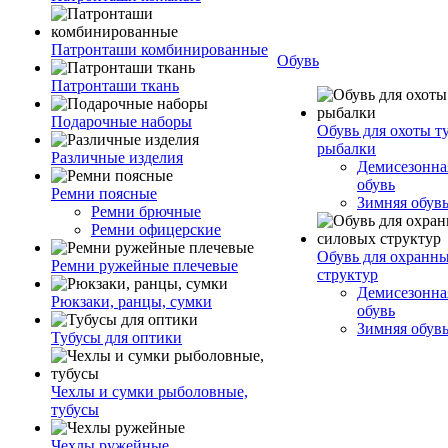
Патронташи комбинированные
Обувь
Патронташи ткань
Подарочные наборы
Обувь для охоты т
рыбалки
Различные изделия
Демисезонная
обувь
Ремни поясные
Зимняя обув
Ремни брючные
Ремни офицерские
Обувь для охранн
Ремни ружейные плечевые
структур
Демисезонная
Рюкзаки, ранцы, сумки
обувь
Зимняя обув
Тубусы для оптики
Чехлы и сумки рыболовные,
тубусы
Чехлы ружейные