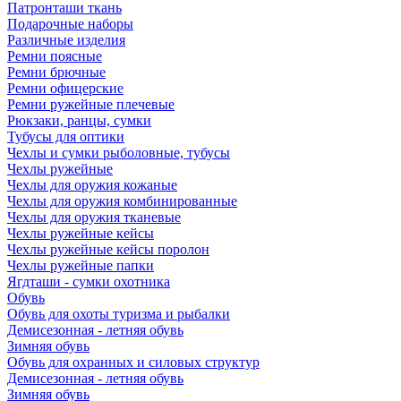
Патронташи ткань
Подарочные наборы
Различные изделия
Ремни поясные
Ремни брючные
Ремни офицерские
Ремни ружейные плечевые
Рюкзаки, ранцы, сумки
Тубусы для оптики
Чехлы и сумки рыболовные, тубусы
Чехлы ружейные
Чехлы для оружия кожаные
Чехлы для оружия комбинированные
Чехлы для оружия тканевые
Чехлы ружейные кейсы
Чехлы ружейные кейсы поролон
Чехлы ружейные папки
Ягдташи - сумки охотника
Обувь
Обувь для охоты туризма и рыбалки
Демисезонная - летняя обувь
Зимняя обувь
Обувь для охранных и силовых структур
Демисезонная - летняя обувь
Зимняя обувь