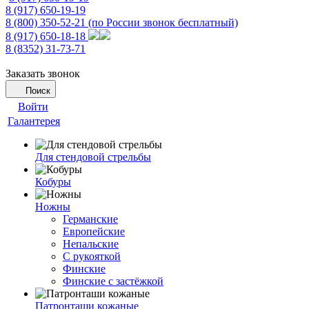
8 (917) 650-19-19
8 (800) 350-52-21
(по России звонок бесплатный)
8 (917) 650-18-18
8 (8352) 31-73-71
Заказать звонок
Поиск
Войти
Галантерея
Для стендовой стрельбы
Кобуры
Ножны
Германские
Европейские
Непальские
С рукояткой
Финские
Финские с застёжкой
Патронташи кожаные