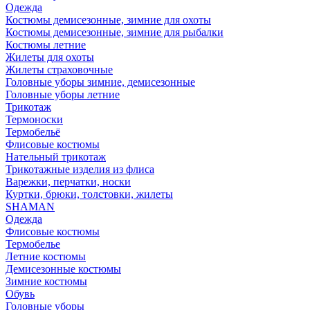
Одежда
Костюмы демисезонные, зимние для охоты
Костюмы демисезонные, зимние для рыбалки
Костюмы летние
Жилеты для охоты
Жилеты страховочные
Головные уборы зимние, демисезонные
Головные уборы летние
Трикотаж
Термоноски
Термобельё
Флисовые костюмы
Нательный трикотаж
Трикотажные изделия из флиса
Варежки, перчатки, носки
Куртки, брюки, толстовки, жилеты
SHAMAN
Одежда
Флисовые костюмы
Термобелье
Летние костюмы
Демисезонные костюмы
Зимние костюмы
Обувь
Головные уборы