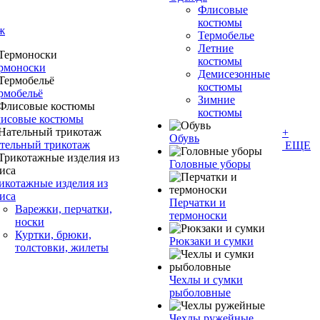
Флисовые
костюмы
ж
Термобелье
Летние
костюмы
рмоноски
Демисезонные
костюмы
рмобельё
Зимние
костюмы
исовые костюмы
+
Обувь
тельный трикотаж
ЕЩЕ
Головные уборы
икотажные изделия из
иса
Перчатки и
Варежки, перчатки,
термоноски
носки
Куртки, брюки,
Рюкзаки и сумки
толстовки, жилеты
Чехлы и сумки
рыболовные
Чехлы ружейные