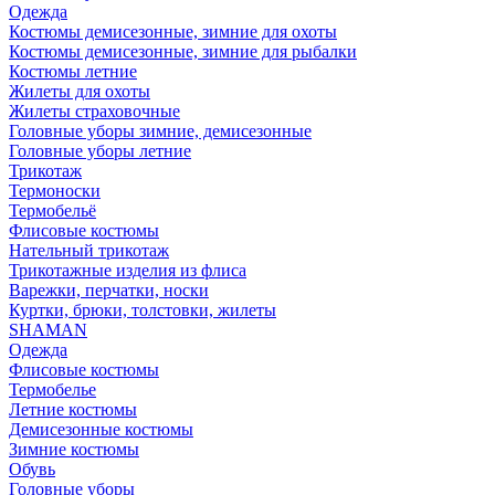
Одежда
Костюмы демисезонные, зимние для охоты
Костюмы демисезонные, зимние для рыбалки
Костюмы летние
Жилеты для охоты
Жилеты страховочные
Головные уборы зимние, демисезонные
Головные уборы летние
Трикотаж
Термоноски
Термобельё
Флисовые костюмы
Нательный трикотаж
Трикотажные изделия из флиса
Варежки, перчатки, носки
Куртки, брюки, толстовки, жилеты
SHAMAN
Одежда
Флисовые костюмы
Термобелье
Летние костюмы
Демисезонные костюмы
Зимние костюмы
Обувь
Головные уборы