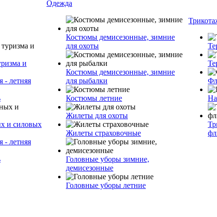
Одежда
Трикота
Костюмы демисезонные, зимние
для охоты
Те
уризма и
Те
Костюмы демисезонные, зимние
 - летняя
для рыбалки
Фл
ь
Костюмы летние
На
Жилеты для охоты
ых и силовых
Тр
Жилеты страховочные
фл
 - летняя
ь
Головные уборы зимние,
демисезонные
Головные уборы летние