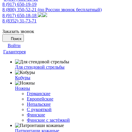
8 (917) 650-19-19
8 (800) 350-52-21
(по России звонок бесплатный)
8 (917) 650-18-18
8 (8352) 31-73-71
Заказать звонок
Поиск
Войти
Галантерея
Для стендовой стрельбы
Кобуры
Ножны
Германские
Европейские
Непальские
С рукояткой
Финские
Финские с застёжкой
Патронташи кожаные