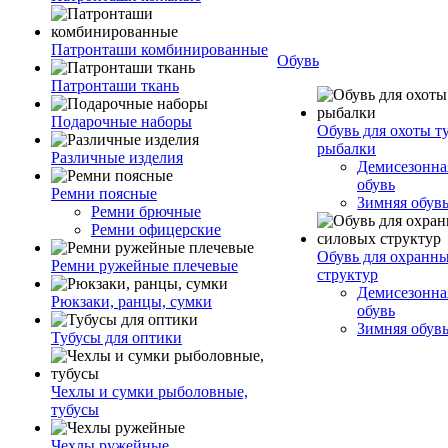
Патронташи комбинированные
Обувь
Патронташи ткань
Подарочные наборы
Обувь для охоты т
рыбалки
Различные изделия
Демисезонная
обувь
Ремни поясные
Зимняя обув
Ремни брючные
Ремни офицерские
Обувь для охранн
Ремни ружейные плечевые
структур
Демисезонная
Рюкзаки, ранцы, сумки
обувь
Зимняя обув
Тубусы для оптики
Чехлы и сумки рыболовные,
тубусы
Чехлы ружейные