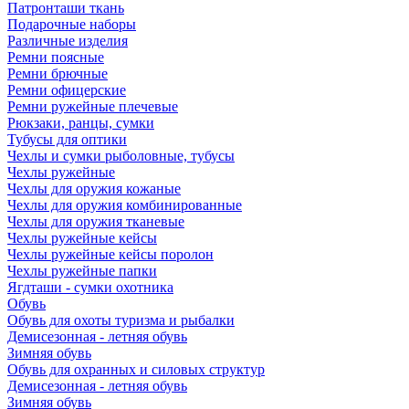
Патронташи ткань
Подарочные наборы
Различные изделия
Ремни поясные
Ремни брючные
Ремни офицерские
Ремни ружейные плечевые
Рюкзаки, ранцы, сумки
Тубусы для оптики
Чехлы и сумки рыболовные, тубусы
Чехлы ружейные
Чехлы для оружия кожаные
Чехлы для оружия комбинированные
Чехлы для оружия тканевые
Чехлы ружейные кейсы
Чехлы ружейные кейсы поролон
Чехлы ружейные папки
Ягдташи - сумки охотника
Обувь
Обувь для охоты туризма и рыбалки
Демисезонная - летняя обувь
Зимняя обувь
Обувь для охранных и силовых структур
Демисезонная - летняя обувь
Зимняя обувь