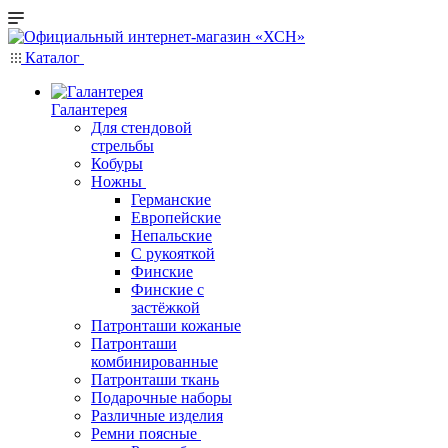
Каталог
Галантерея
Для стендовой
стрельбы
Кобуры
Ножны
Германские
Европейские
Непальские
С рукояткой
Финские
Финские с
застёжкой
Патронташи кожаные
Патронташи
комбинированные
Патронташи ткань
Подарочные наборы
Различные изделия
Ремни поясные