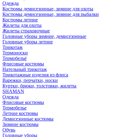
Одежда
Костюмы демисезонные, зимние для охоты
Костюмы демисезонные, зимние для рыбалки
Костюмы летние
Жилеты для охоты
Жилеты страховочные
Головные уборы зимние, демисезонные
Головные уборы летние
Трикотаж
Термоноски
Термобельё
Флисовые костюмы
Нательный трикотаж
Трикотажные изделия из флиса
Варежки, перчатки, носки
Куртки, брюки, толстовки, жилеты
SHAMAN
Одежда
Флисовые костюмы
Термобелье
Летние костюмы
Демисезонные костюмы
Зимние костюмы
Обувь
Головные уборы