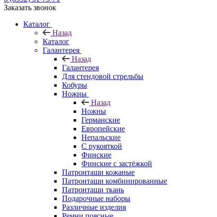
Заказать звонок
Каталог
Назад
Каталог
Галантерея
Назад
Галантерея
Для стендовой стрельбы
Кобуры
Ножны
Назад
Ножны
Германские
Европейские
Непальские
С рукояткой
Финские
Финские с застёжкой
Патронташи кожаные
Патронташи комбинированные
Патронташи ткань
Подарочные наборы
Различные изделия
Ремни поясные