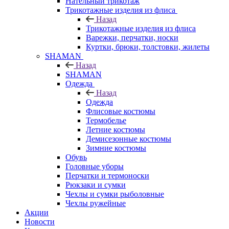
Нательный трикотаж
Трикотажные изделия из флиса
Назад
Трикотажные изделия из флиса
Варежки, перчатки, носки
Куртки, брюки, толстовки, жилеты
SHAMAN
Назад
SHAMAN
Одежда
Назад
Одежда
Флисовые костюмы
Термобелье
Летние костюмы
Демисезонные костюмы
Зимние костюмы
Обувь
Головные уборы
Перчатки и термоноски
Рюкзаки и сумки
Чехлы и сумки рыболовные
Чехлы ружейные
Акции
Новости