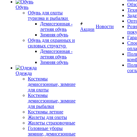
Обз
Обувь
Тех
Обувь для охоты
Зада
туризма и рыбалки
Опт
Демисезонная -
Новости
Роз
летняя обувь
Акции
поку
Зимняя обувь
Гара
Обувь для охранных и
Спос
силовых структур
опл
Демисезонная -
Пол
летняя обувь
кон
Зимняя обувь
Поль
согл
Одежда
Костюмы
демисезонные, зимние
для охоты
Костюмы
демисезонные, зимние
для рыбалки
Костюмы летние
Жилеты для охоты
Жилеты страховочные
Головные уборы
зимние, демисезонные