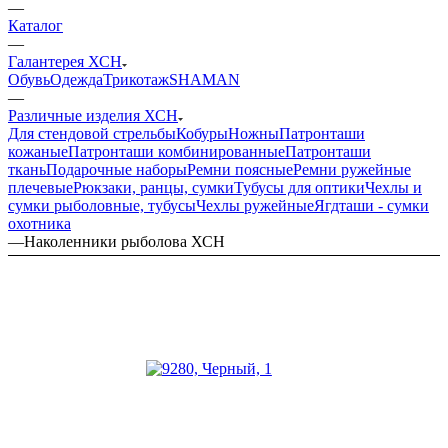
—
Каталог
—
Галантерея ХСН
Обувь
Одежда
Трикотаж
SHAMAN
—
Различные изделия ХСН
Для стендовой стрельбы
Кобуры
Ножны
Патронташи
кожаные
Патронташи комбинированные
Патронташи
ткань
Подарочные наборы
Ремни поясные
Ремни ружейные
плечевые
Рюкзаки, ранцы, сумки
Тубусы для оптики
Чехлы и
сумки рыболовные, тубусы
Чехлы ружейные
Ягдташи - сумки
охотника
—
Наколенники рыболова ХСН