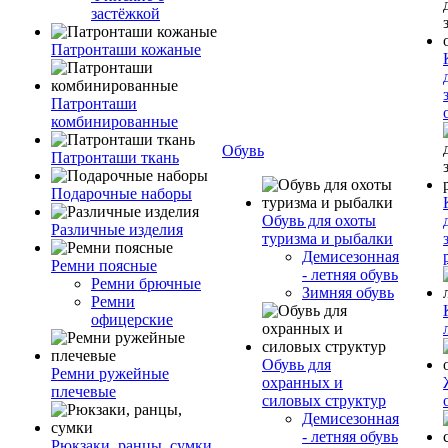
застёжкой
Патронташи кожаные
Патронташи
комбинированные
Обувь
Патронташи ткань
Подарочные наборы
Обувь для охоты
Различные изделия
туризма и рыбалки
Демисезонная
Ремни поясные
- летняя обувь
Ремни брючные
Зимняя обувь
Ремни
офицерские
Обувь для
Ремни ружейные
охранных и
плечевые
силовых структур
Демисезонная
- летняя обувь
Рюкзаки, ранцы, сумки