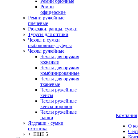
Ремни брючные
Ремни
офицерские
Ремни ружейные
плечевые
Рюкзаки, ранцы, сумки
Тубусы для оптики
Чехлы и сумки
рыболовные, тубусы
Чехлы ружейные
Чехлы для оружия
кожаные
Чехлы для оружия
комбинированные
Чехлы для оружия
тканевые
Чехлы ружейные
кейсы
Чехлы ружейные
кейсы поролон
Чехлы ружейные
Компания
папки
Ягдташи - сумки
О к
охотника
Сер
+ ЕЩЕ 5
Кон