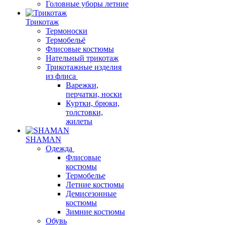
Головные уборы летние
Трикотаж
Термоноски
Термобельё
Флисовые костюмы
Нательный трикотаж
Трикотажные изделия
из флиса
Варежки,
перчатки, носки
Куртки, брюки,
толстовки,
жилеты
SHAMAN
Одежда
Флисовые
костюмы
Термобелье
Летние костюмы
Демисезонные
костюмы
Зимние костюмы
Обувь