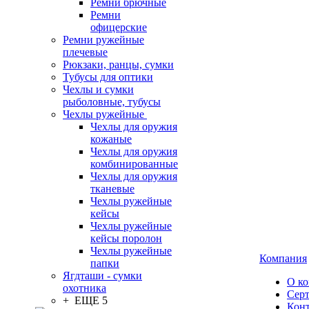
Ремни брючные
Ремни
офицерские
Ремни ружейные
плечевые
Рюкзаки, ранцы, сумки
Тубусы для оптики
Чехлы и сумки
рыболовные, тубусы
Чехлы ружейные
Чехлы для оружия
кожаные
Чехлы для оружия
комбинированные
Чехлы для оружия
тканевые
Чехлы ружейные
кейсы
Чехлы ружейные
кейсы поролон
Чехлы ружейные
Компания
папки
Ягдташи - сумки
О к
охотника
Сер
+ ЕЩЕ 5
Кон