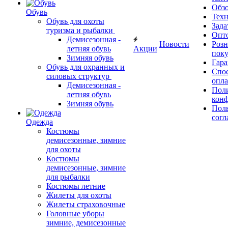
Обз
Обувь
Тех
Обувь для охоты
Зада
туризма и рыбалки
Опт
Демисезонная -
Новости
Роз
летняя обувь
Акции
поку
Зимняя обувь
Гара
Обувь для охранных и
Спос
силовых структур
опл
Демисезонная -
Пол
летняя обувь
кон
Зимняя обувь
Поль
согл
Одежда
Костюмы
демисезонные, зимние
для охоты
Костюмы
демисезонные, зимние
для рыбалки
Костюмы летние
Жилеты для охоты
Жилеты страховочные
Головные уборы
зимние, демисезонные