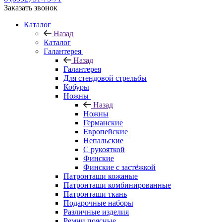
Заказать звонок
Каталог
Назад
Каталог
Галантерея
Назад
Галантерея
Для стендовой стрельбы
Кобуры
Ножны
Назад
Ножны
Германские
Европейские
Непальские
С рукояткой
Финские
Финские с застёжкой
Патронташи кожаные
Патронташи комбинированные
Патронташи ткань
Подарочные наборы
Различные изделия
Ремни поясные