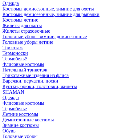
Одежда
Костюмы демисезонные, зимние для охоты
Костюмы демисезонные, зимние для рыбалки
Костюмы летние
Жилеты для охоты
Жилеты страховочные
Головные уборы зимние, демисезонные
Головные уборы летние
Трикотаж
Термоноски
Термобельё
Флисовые костюмы
Нательный трикотаж
Трикотажные изделия из флиса
Варежки, перчатки, носки
Куртки, брюки, толстовки, жилеты
SHAMAN
Одежда
Флисовые костюмы
Термобелье
Летние костюмы
Демисезонные костюмы
Зимние костюмы
Обувь
Головные уборы