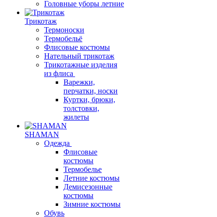
Головные уборы летние
Трикотаж
Термоноски
Термобельё
Флисовые костюмы
Нательный трикотаж
Трикотажные изделия
из флиса
Варежки,
перчатки, носки
Куртки, брюки,
толстовки,
жилеты
SHAMAN
Одежда
Флисовые
костюмы
Термобелье
Летние костюмы
Демисезонные
костюмы
Зимние костюмы
Обувь