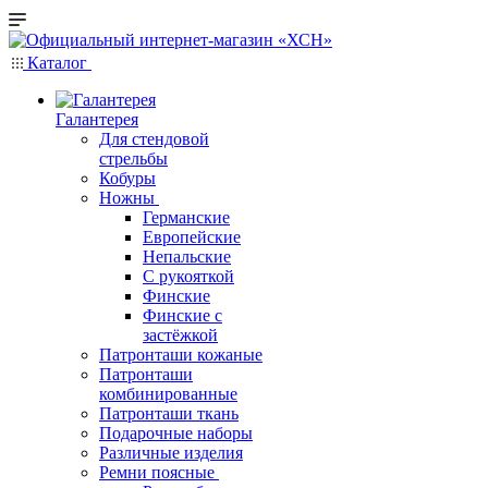
Каталог
Галантерея
Для стендовой
стрельбы
Кобуры
Ножны
Германские
Европейские
Непальские
С рукояткой
Финские
Финские с
застёжкой
Патронташи кожаные
Патронташи
комбинированные
Патронташи ткань
Подарочные наборы
Различные изделия
Ремни поясные