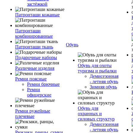
застёжкой
Патронташи кожаные
Патронташи
комбинированные
Обувь
Патронташи ткань
Подарочные наборы
Обувь для охоты
Различные изделия
туризма и рыбалки
Демисезонная
Ремни поясные
- летняя обувь
Ремни брючные
Зимняя обувь
Ремни
офицерские
Обувь для
Ремни ружейные
охранных и
плечевые
силовых структур
Демисезонная
- летняя обувь
Рюкзаки, ранцы, сумки