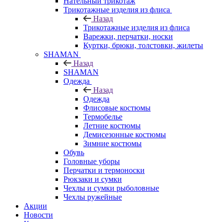
Нательный трикотаж
Трикотажные изделия из флиса
Назад
Трикотажные изделия из флиса
Варежки, перчатки, носки
Куртки, брюки, толстовки, жилеты
SHAMAN
Назад
SHAMAN
Одежда
Назад
Одежда
Флисовые костюмы
Термобелье
Летние костюмы
Демисезонные костюмы
Зимние костюмы
Обувь
Головные уборы
Перчатки и термоноски
Рюкзаки и сумки
Чехлы и сумки рыболовные
Чехлы ружейные
Акции
Новости