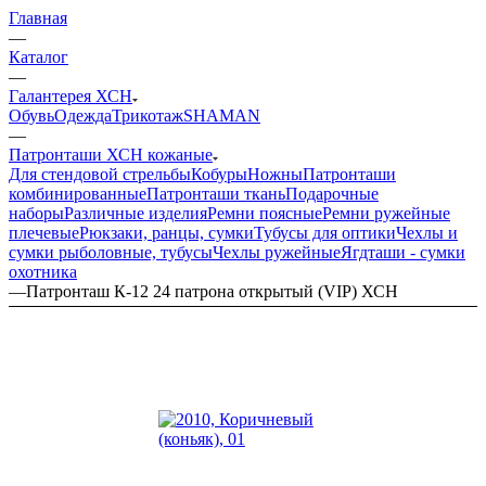
Главная
—
Каталог
—
Галантерея ХСН
Обувь
Одежда
Трикотаж
SHAMAN
—
Патронташи ХСН кожаные
Для стендовой стрельбы
Кобуры
Ножны
Патронташи
комбинированные
Патронташи ткань
Подарочные
наборы
Различные изделия
Ремни поясные
Ремни ружейные
плечевые
Рюкзаки, ранцы, сумки
Тубусы для оптики
Чехлы и
сумки рыболовные, тубусы
Чехлы ружейные
Ягдташи - сумки
охотника
—
Патронташ К-12 24 патрона открытый (VIP) ХСН