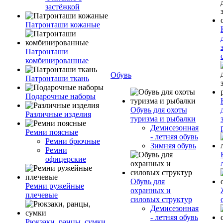
застёжкой
Патронташи кожаные
Патронташи
комбинированные
Обувь
Патронташи ткань
Подарочные наборы
Обувь для охоты
Различные изделия
туризма и рыбалки
Демисезонная
Ремни поясные
- летняя обувь
Ремни брючные
Зимняя обувь
Ремни
офицерские
Обувь для
Ремни ружейные
охранных и
плечевые
силовых структур
Демисезонная
- летняя обувь
Рюкзаки, ранцы, сумки