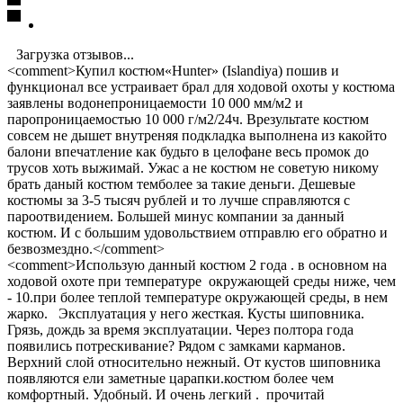
Загрузка отзывов...
<comment>Купил костюм«Hunter» (Islandiya) пошив и
функционал все устраивает брал для ходовой охоты у костюма
заявлены водонепроницаемости 10 000 мм/м2 и
паропроницаемостью 10 000 г/м2/24ч. Врезультате костюм
совсем не дышет внутреняя подкладка выполнена из какойто
балони впечатление как будьто в целофане весь промок до
трусов хоть выжимай. Ужас а не костюм не советую никому
брать даный костюм темболее за такие деньги. Дешевые
костюмы за 3-5 тысяч рублей и то лучше справляются с
пароотвидением. Большей минус компании за данный
костюм. И с большим удовольствием отправлю его обратно и
безвозмездно.</comment>
<comment>Использую данный костюм 2 года . в основном на
ходовой охоте при температуре окружающей среды ниже, чем
- 10.при более теплой температуре окружающей среды, в нем
жарко. Эксплуатация у него жесткая. Кусты шиповника.
Грязь, дождь за время эксплуатации. Через полтора года
появились потрескивание? Рядом с замками карманов.
Верхний слой относительно нежный. От кустов шиповника
появляются ели заметные царапки.костюм более чем
комфортный. Удобный. И очень легкий . прочитай