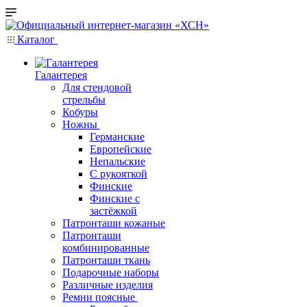
Каталог
Галантерея
Для стендовой
стрельбы
Кобуры
Ножны
Германские
Европейские
Непальские
С рукояткой
Финские
Финские с
застёжкой
Патронташи кожаные
Патронташи
комбинированные
Патронташи ткань
Подарочные наборы
Различные изделия
Ремни поясные