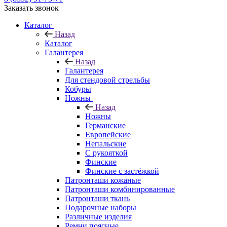
Заказать звонок
Каталог
Назад
Каталог
Галантерея
Назад
Галантерея
Для стендовой стрельбы
Кобуры
Ножны
Назад
Ножны
Германские
Европейские
Непальские
С рукояткой
Финские
Финские с застёжкой
Патронташи кожаные
Патронташи комбинированные
Патронташи ткань
Подарочные наборы
Различные изделия
Ремни поясные