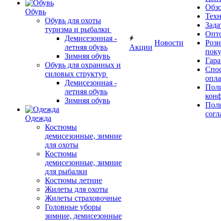
Обз
Обувь
Тех
Обувь для охоты
Зада
туризма и рыбалки
Опт
Демисезонная -
Новости
Роз
летняя обувь
Акции
поку
Зимняя обувь
Гара
Обувь для охранных и
Спос
силовых структур
опл
Демисезонная -
Пол
летняя обувь
кон
Зимняя обувь
Поль
согл
Одежда
Костюмы
демисезонные, зимние
для охоты
Костюмы
демисезонные, зимние
для рыбалки
Костюмы летние
Жилеты для охоты
Жилеты страховочные
Головные уборы
зимние, демисезонные