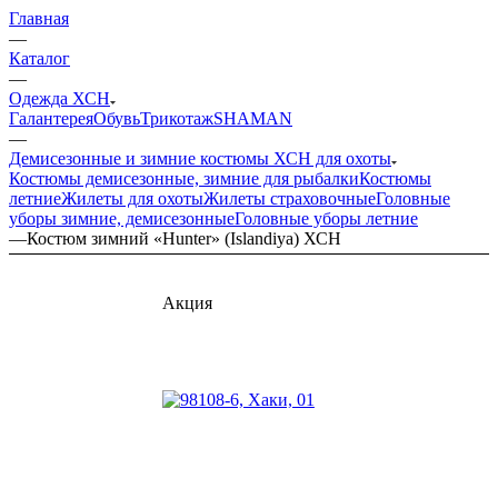
Главная
—
Каталог
—
Одежда ХСН
Галантерея
Обувь
Трикотаж
SHAMAN
—
Демисезонные и зимние костюмы ХСН для охоты
Костюмы демисезонные, зимние для рыбалки
Костюмы
летние
Жилеты для охоты
Жилеты страховочные
Головные
уборы зимние, демисезонные
Головные уборы летние
—
Костюм зимний «Hunter» (Islandiya) ХСН
Акция