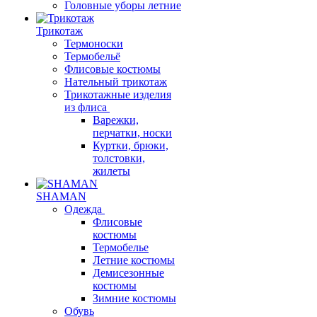
Головные уборы летние
Трикотаж
Термоноски
Термобельё
Флисовые костюмы
Нательный трикотаж
Трикотажные изделия
из флиса
Варежки,
перчатки, носки
Куртки, брюки,
толстовки,
жилеты
SHAMAN
Одежда
Флисовые
костюмы
Термобелье
Летние костюмы
Демисезонные
костюмы
Зимние костюмы
Обувь