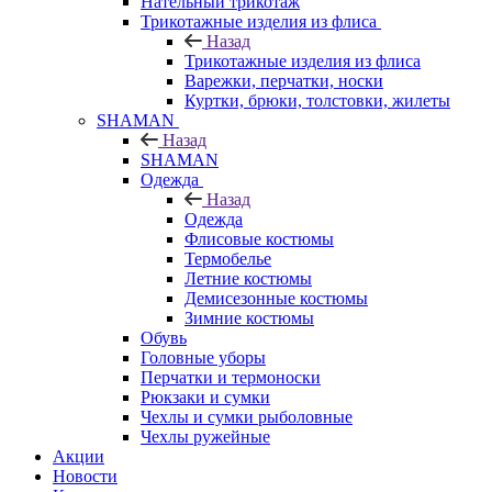
Нательный трикотаж
Трикотажные изделия из флиса
Назад
Трикотажные изделия из флиса
Варежки, перчатки, носки
Куртки, брюки, толстовки, жилеты
SHAMAN
Назад
SHAMAN
Одежда
Назад
Одежда
Флисовые костюмы
Термобелье
Летние костюмы
Демисезонные костюмы
Зимние костюмы
Обувь
Головные уборы
Перчатки и термоноски
Рюкзаки и сумки
Чехлы и сумки рыболовные
Чехлы ружейные
Акции
Новости