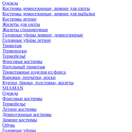
Одежда
Костюмы демисезонные, зимние для охоты
Костюмы демисезонные, зимние для рыбалки
Костюмы летние
Жилеты для охоты
Жилеты страховочные
Головные уборы зимние, демисезонные
Головные уборы летние
Трикотаж
Термоноски
Термобельё
Флисовые костюмы
Нательный трикотаж
Трикотажные изделия из флиса
Варежки, перчатки, носки
Куртки, брюки, толстовки, жилеты
SHAMAN
Одежда
Флисовые костюмы
Термобелье
Летние костюмы
Демисезонные костюмы
Зимние костюмы
Обувь
Головные уборы