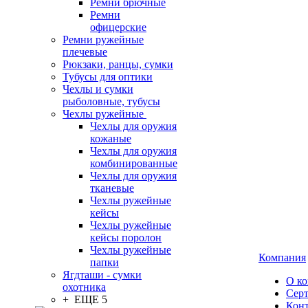
Ремни брючные
Ремни
офицерские
Ремни ружейные
плечевые
Рюкзаки, ранцы, сумки
Тубусы для оптики
Чехлы и сумки
рыболовные, тубусы
Чехлы ружейные
Чехлы для оружия
кожаные
Чехлы для оружия
комбинированные
Чехлы для оружия
тканевые
Чехлы ружейные
кейсы
Чехлы ружейные
кейсы поролон
Чехлы ружейные
Компания
папки
Ягдташи - сумки
О к
охотника
Сер
+ ЕЩЕ 5
Кон