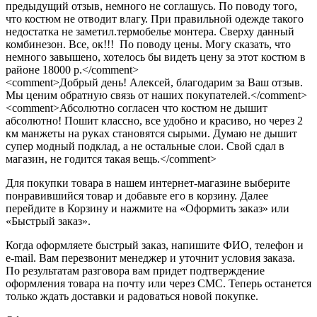
предыдущий отзыв, немного не соглашусь. По поводу того,
что костюм не отводит влагу. При правильной одежде такого
недостатка не заметил.термобелье монтера. Сверху данный
комбинезон. Все, ок!!! По поводу цены. Могу сказать, что
немного завышено, хотелось бы видеть цену за этот костюм в
районе 18000 р.</comment>
<comment>Добрый день! Алексей, благодарим за Ваш отзыв.
Мы ценим обратную связь от наших покупателей.</comment>
<comment>Абсолютно согласен что костюм не дышит
абсолютно! Пошит классно, все удобно и красиво, но через 2
км манжеты на руках становятся сырыми. Думаю не дышит
супер модный подклад, а не остальные слои. Свой сдал в
магазин, не годится такая вещь.</comment>
Для покупки товара в нашем интернет-магазине выберите
понравившийся товар и добавьте его в корзину. Далее
перейдите в Корзину и нажмите на «Оформить заказ» или
«Быстрый заказ».
Когда оформляете быстрый заказ, напишите ФИО, телефон и
e-mail. Вам перезвонит менеджер и уточнит условия заказа.
По результатам разговора вам придет подтверждение
оформления товара на почту или через СМС. Теперь останется
только ждать доставки и радоваться новой покупке.