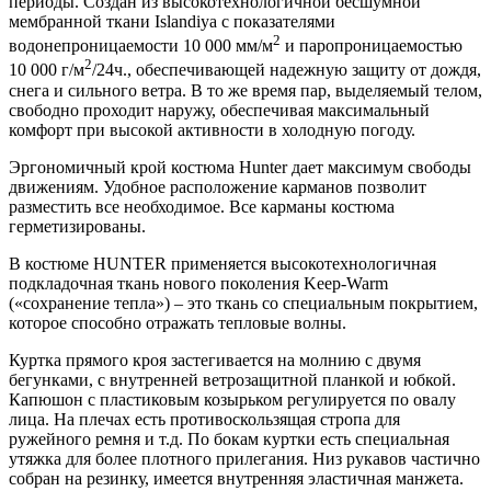
периоды. Создан из высокотехнологичной бесшумной
мембранной ткани Islandiya с показателями
2
водонепроницаемости 10 000 мм/м
и паропроницаемостью
2
10 000 г/м
/24ч., обеспечивающей надежную защиту от дождя,
снега и сильного ветра. В то же время пар, выделяемый телом,
свободно проходит наружу, обеспечивая максимальный
комфорт при высокой активности в холодную погоду.
Эргономичный крой костюма Hunter дает максимум свободы
движениям. Удобное расположение карманов позволит
разместить все необходимое. Все карманы костюма
герметизированы.
В костюме HUNTER применяется высокотехнологичная
подкладочная ткань нового поколения Keep-Warm
(«сохранение тепла») – это ткань со специальным покрытием,
которое способно отражать тепловые волны.
Куртка прямого кроя застегивается на молнию с двумя
бегунками, с внутренней ветрозащитной планкой и юбкой.
Капюшон с пластиковым козырьком регулируется по овалу
лица. На плечах есть противоскользящая стропа для
ружейного ремня и т.д. По бокам куртки есть специальная
утяжка для более плотного прилегания. Низ рукавов частично
собран на резинку, имеется внутренняя эластичная манжета.