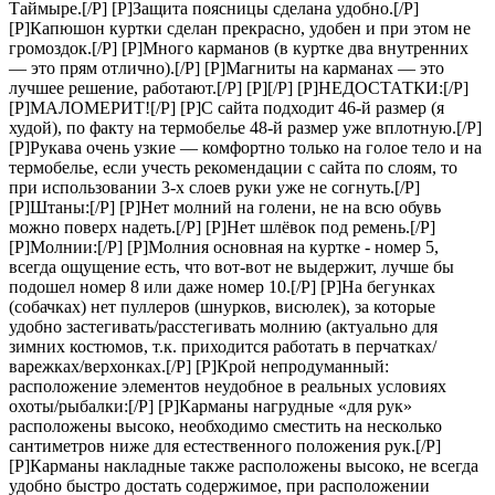
Таймыре.[/P] [P]Защита поясницы сделана удобно.[/P]
[P]Капюшон куртки сделан прекрасно, удобен и при этом не
громоздок.[/P] [P]Много карманов (в куртке два внутренних
— это прям отлично).[/P] [P]Магниты на карманах — это
лучшее решение, работают.[/P] [P][/P] [P]НЕДОСТАТКИ:[/P]
[P]МАЛОМЕРИТ![/P] [P]С сайта подходит 46-й размер (я
худой), по факту на термобелье 48-й размер уже вплотную.[/P]
[P]Рукава очень узкие — комфортно только на голое тело и на
термобелье, если учесть рекомендации с сайта по слоям, то
при использовании 3-х слоев руки уже не согнуть.[/P]
[P]Штаны:[/P] [P]Нет молний на голени, не на всю обувь
можно поверх надеть.[/P] [P]Нет шлёвок под ремень.[/P]
[P]Молнии:[/P] [P]Молния основная на куртке - номер 5,
всегда ощущение есть, что вот-вот не выдержит, лучше бы
подошел номер 8 или даже номер 10.[/P] [P]На бегунках
(собачках) нет пуллеров (шнурков, висюлек), за которые
удобно застегивать/расстегивать молнию (актуально для
зимних костюмов, т.к. приходится работать в перчатках/
варежках/верхонках.[/P] [P]Крой непродуманный:
расположение элементов неудобное в реальных условиях
охоты/рыбалки:[/P] [P]Карманы нагрудные «для рук»
расположены высоко, необходимо сместить на несколько
сантиметров ниже для естественного положения рук.[/P]
[P]Карманы накладные также расположены высоко, не всегда
удобно быстро достать содержимое, при расположении