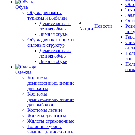
Обз
Обувь
Тех
Обувь для охоты
Зада
туризма и рыбалки
Опт
Демисезонная -
Новости
Роз
летняя обувь
Акции
поку
Зимняя обувь
Гара
Обувь для охранных и
Спос
силовых структур
опл
Демисезонная -
Пол
летняя обувь
кон
Зимняя обувь
Поль
согл
Одежда
Костюмы
демисезонные, зимние
для охоты
Костюмы
демисезонные, зимние
для рыбалки
Костюмы летние
Жилеты для охоты
Жилеты страховочные
Головные уборы
зимние, демисезонные