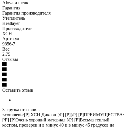
Alova и шелк
Гарантия
Гарантия производителя
Утеплитель
Heatlayer
Производитель
ХСН
Артикул
9856-7
Вес
2.75
Отзывы
Оставить отзыв
Загрузка отзывов...
<comment>[P] ХСН Диксон.[/P] [P][/P] [P]ПРЕИМУЩЕСТВА:
[/P] [P]Очень хороший материал.[/P] [P]Весьма теплый
костюм, проверен и в минус 40 и в минус 45 градусов на