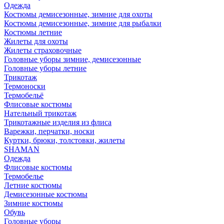
Одежда
Костюмы демисезонные, зимние для охоты
Костюмы демисезонные, зимние для рыбалки
Костюмы летние
Жилеты для охоты
Жилеты страховочные
Головные уборы зимние, демисезонные
Головные уборы летние
Трикотаж
Термоноски
Термобельё
Флисовые костюмы
Нательный трикотаж
Трикотажные изделия из флиса
Варежки, перчатки, носки
Куртки, брюки, толстовки, жилеты
SHAMAN
Одежда
Флисовые костюмы
Термобелье
Летние костюмы
Демисезонные костюмы
Зимние костюмы
Обувь
Головные уборы