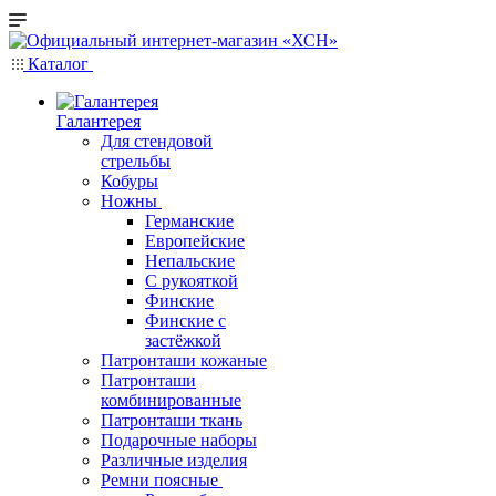
Каталог
Галантерея
Для стендовой
стрельбы
Кобуры
Ножны
Германские
Европейские
Непальские
С рукояткой
Финские
Финские с
застёжкой
Патронташи кожаные
Патронташи
комбинированные
Патронташи ткань
Подарочные наборы
Различные изделия
Ремни поясные