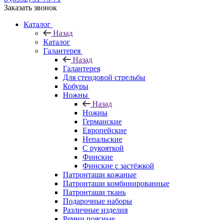
Заказать звонок
Каталог
Назад
Каталог
Галантерея
Назад
Галантерея
Для стендовой стрельбы
Кобуры
Ножны
Назад
Ножны
Германские
Европейские
Непальские
С рукояткой
Финские
Финские с застёжкой
Патронташи кожаные
Патронташи комбинированные
Патронташи ткань
Подарочные наборы
Различные изделия
Ремни поясные