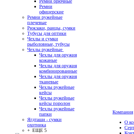
Ремни брючные
Ремни
офицерские
Ремни ружейные
плечевые
Рюкзаки, ранцы, сумки
Тубусы для оптики
Чехлы и сумки
рыболовные, тубусы
Чехлы ружейные
Чехлы для оружия
кожаные
Чехлы для оружия
комбинированные
Чехлы для оружия
тканевые
Чехлы ружейные
кейсы
Чехлы ружейные
кейсы поролон
Чехлы ружейные
Компания
папки
Ягдташи - сумки
О к
охотника
Сер
+ ЕЩЕ 5
Кон