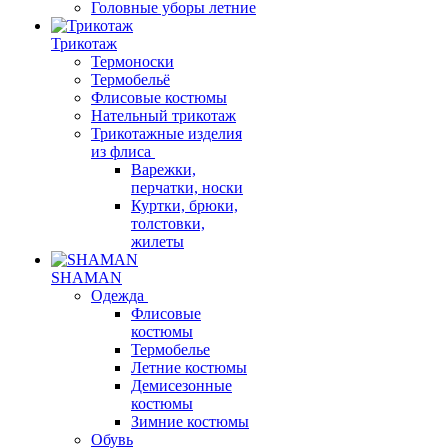
Головные уборы летние
Трикотаж
Термоноски
Термобельё
Флисовые костюмы
Нательный трикотаж
Трикотажные изделия
из флиса
Варежки,
перчатки, носки
Куртки, брюки,
толстовки,
жилеты
SHAMAN
Одежда
Флисовые
костюмы
Термобелье
Летние костюмы
Демисезонные
костюмы
Зимние костюмы
Обувь