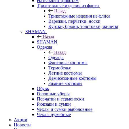
Нательный трикотаж
Трикотажные изделия из флиса
Назад
Трикотажные изделия из флиса
Варежки, перчатки, носки
Куртки, брюки, толстовки, жилеты
SHAMAN
Назад
SHAMAN
Одежда
Назад
Одежда
Флисовые костюмы
Термобелье
Летние костюмы
Демисезонные костюмы
Зимние костюмы
Обувь
Головные уборы
Перчатки и термоноски
Рюкзаки и сумки
Чехлы и сумки рыболовные
Чехлы ружейные
Акции
Новости