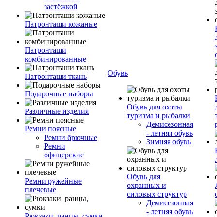
застёжкой
Патронташи кожаные
Патронташи
комбинированные
Обувь
Патронташи ткань
Подарочные наборы
Обувь для охоты
Различные изделия
туризма и рыбалки
Демисезонная
Ремни поясные
- летняя обувь
Ремни брючные
Зимняя обувь
Ремни
офицерские
Обувь для
Ремни ружейные
охранных и
плечевые
силовых структур
Демисезонная
- летняя обувь
Рюкзаки, ранцы, сумки