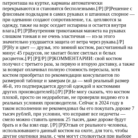
патронташа на куртке, карманы автоматически
перекрываются и становятся бесполезными.[/P] [P]Решение с
флисовым подкладом в самих рукавах и штанинах спорное —
при одевании создают сопротивление, т.к. цепляются за
одежду, также на ворс оседает испарина и остается внутри
влага.[/P] [P]Внутренняя трикотажная манжета на рукавах
слишком тонкая и не очень эластичная — из-за этого
значительно ухудшается защита от ветра через рукава.[/P]
[P]Ну и цвет — друзья, это зимний костюм, рассчитанный на
минус 45 градусов, не хватает более светлых и белых
расцветок.[/P] [P][/P] [P]КОММЕНТАРИИ: свой костюм
получил с третьего раза, за первую и вторую доставку, а также
за возврат оплачивал полную стоимость пересыла, хотя
костюм приобретал по рекомендации консультантов по
размерной таблице и замерам (и да — мой реальный размер
46-й, это подтверждается другой одеждой и костюмами
других производителей).[/P] [P]Не могу сказать, что костюм
плохой, просто он недоработан, не проверяли видимо его в
реальных условиях производители. Сейчас в 2024 году в
таком исполнении не рекомендовал бы его покупать дороже 7
тысяч рублей, при условии, что исправят все недочеты —
смело можно ставить ценник 25 тысяч, даже дороже будут
брать и я бы взял еще. [/P] [P]Отзыв от реального человека,
использовавшего данный костюм на охоте, для того, чтобы
другие охотники знали, с чем могут столкнуться при выборе