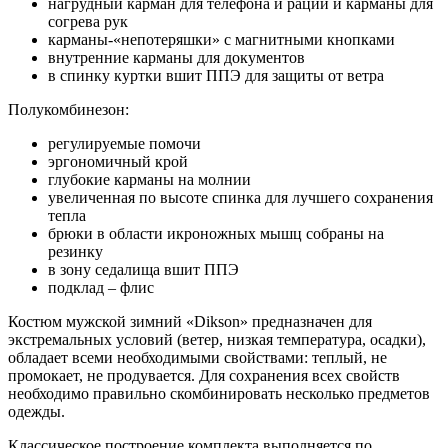
нагрудный карман для телефона и рации и карманы для
согрева рук
карманы-«непотеряшки» с магнитными кнопками
внутренние карманы для документов
в спинку куртки вшит ППЭ для защиты от ветра
Полукомбинезон:
регулируемые помочи
эргономичный крой
глубокие карманы на молнии
увеличенная по высоте спинка для лучшего сохранения
тепла
брюки в области икроножных мышц собраны на
резинку
в зону седалища вшит ППЭ
подклад – флис
Костюм мужской зимний «Dikson» предназначен для
экстремальных условий (ветер, низкая температура, осадки),
обладает всеми необходимыми свойствами: теплый, не
промокает, не продувается. Для сохранения всех свойств
необходимо правильно скомбинировать несколько предметов
одежды.
Классическое построение комплекта выполняется по