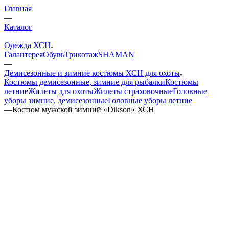
Главная
—
Каталог
—
Одежда ХСН
Галантерея
Обувь
Трикотаж
SHAMAN
—
Демисезонные и зимние костюмы ХСН для охоты
Костюмы демисезонные, зимние для рыбалки
Костюмы
летние
Жилеты для охоты
Жилеты страховочные
Головные
уборы зимние, демисезонные
Головные уборы летние
—
Костюм мужской зимний «Dikson» ХСН