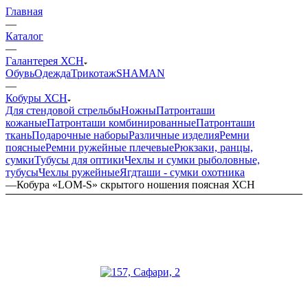
Главная
—
Каталог
—
Галантерея ХСН
Обувь
Одежда
Трикотаж
SHAMAN
—
Кобуры ХСН
Для стендовой стрельбы
Ножны
Патронташи
кожаные
Патронташи комбинированные
Патронташи
ткань
Подарочные наборы
Различные изделия
Ремни
поясные
Ремни ружейные плечевые
Рюкзаки, ранцы,
сумки
Тубусы для оптики
Чехлы и сумки рыболовные,
тубусы
Чехлы ружейные
Ягдташи - сумки охотника
—
Кобура «LOM-S» скрытого ношения поясная ХСН