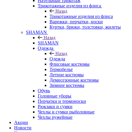
Нательный трикотаж
Трикотажные изделия из флиса
Назад
Трикотажные изделия из флиса
Варежки, перчатки, носки
Куртки, брюки, толстовки, жилеты
SHAMAN
Назад
SHAMAN
Одежда
Назад
Одежда
Флисовые костюмы
Термобелье
Летние костюмы
Демисезонные костюмы
Зимние костюмы
Обувь
Головные уборы
Перчатки и термоноски
Рюкзаки и сумки
Чехлы и сумки рыболовные
Чехлы ружейные
Акции
Новости