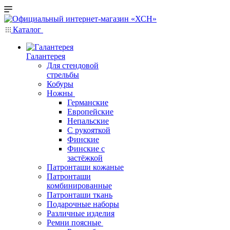
Каталог
Галантерея
Для стендовой
стрельбы
Кобуры
Ножны
Германские
Европейские
Непальские
С рукояткой
Финские
Финские с
застёжкой
Патронташи кожаные
Патронташи
комбинированные
Патронташи ткань
Подарочные наборы
Различные изделия
Ремни поясные