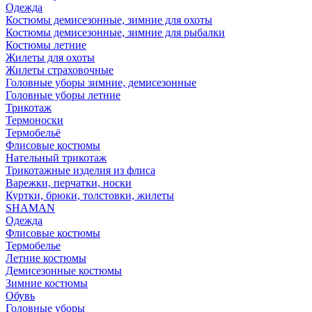
Одежда
Костюмы демисезонные, зимние для охоты
Костюмы демисезонные, зимние для рыбалки
Костюмы летние
Жилеты для охоты
Жилеты страховочные
Головные уборы зимние, демисезонные
Головные уборы летние
Трикотаж
Термоноски
Термобельё
Флисовые костюмы
Нательный трикотаж
Трикотажные изделия из флиса
Варежки, перчатки, носки
Куртки, брюки, толстовки, жилеты
SHAMAN
Одежда
Флисовые костюмы
Термобелье
Летние костюмы
Демисезонные костюмы
Зимние костюмы
Обувь
Головные уборы