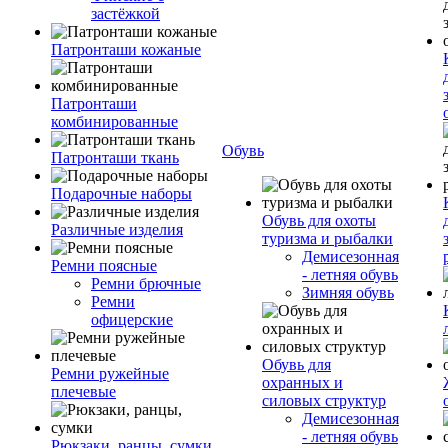
застёжкой
Патронташи кожаные
Патронташи
комбинированные
Обувь
Патронташи ткань
Подарочные наборы
Обувь для охоты
Различные изделия
туризма и рыбалки
Демисезонная
Ремни поясные
- летняя обувь
Ремни брючные
Зимняя обувь
Ремни
офицерские
Обувь для
Ремни ружейные
охранных и
плечевые
силовых структур
Демисезонная
- летняя обувь
Рюкзаки, ранцы, сумки