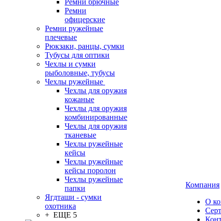
Ремни брючные
Ремни
офицерские
Ремни ружейные
плечевые
Рюкзаки, ранцы, сумки
Тубусы для оптики
Чехлы и сумки
рыболовные, тубусы
Чехлы ружейные
Чехлы для оружия
кожаные
Чехлы для оружия
комбинированные
Чехлы для оружия
тканевые
Чехлы ружейные
кейсы
Чехлы ружейные
кейсы поролон
Чехлы ружейные
Компания
папки
Ягдташи - сумки
О к
охотника
Сер
+ ЕЩЕ 5
Кон