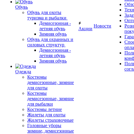
Обз
Обувь
Тех
Обувь для охоты
Зада
туризма и рыбалки
Опт
Демисезонная -
Новости
Роз
летняя обувь
Акции
поку
Зимняя обувь
Гара
Обувь для охранных и
Спос
силовых структур
опл
Демисезонная -
Пол
летняя обувь
кон
Зимняя обувь
Поль
согл
Одежда
Костюмы
демисезонные, зимние
для охоты
Костюмы
демисезонные, зимние
для рыбалки
Костюмы летние
Жилеты для охоты
Жилеты страховочные
Головные уборы
зимние, демисезонные