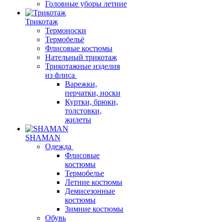
Головные уборы летние
Трикотаж
Термоноски
Термобельё
Флисовые костюмы
Нательный трикотаж
Трикотажные изделия
из флиса
Варежки,
перчатки, носки
Куртки, брюки,
толстовки,
жилеты
SHAMAN
Одежда
Флисовые
костюмы
Термобелье
Летние костюмы
Демисезонные
костюмы
Зимние костюмы
Обувь