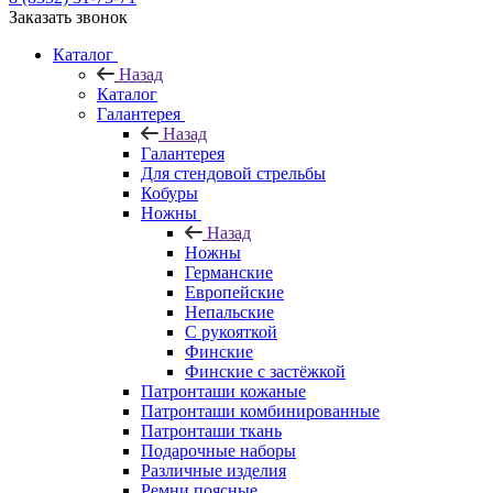
Заказать звонок
Каталог
Назад
Каталог
Галантерея
Назад
Галантерея
Для стендовой стрельбы
Кобуры
Ножны
Назад
Ножны
Германские
Европейские
Непальские
С рукояткой
Финские
Финские с застёжкой
Патронташи кожаные
Патронташи комбинированные
Патронташи ткань
Подарочные наборы
Различные изделия
Ремни поясные