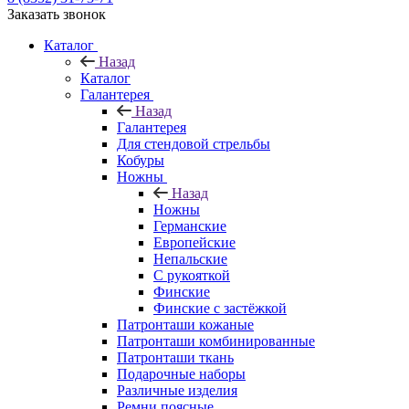
Заказать звонок
Каталог
Назад
Каталог
Галантерея
Назад
Галантерея
Для стендовой стрельбы
Кобуры
Ножны
Назад
Ножны
Германские
Европейские
Непальские
С рукояткой
Финские
Финские с застёжкой
Патронташи кожаные
Патронташи комбинированные
Патронташи ткань
Подарочные наборы
Различные изделия
Ремни поясные