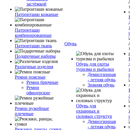
застёжкой
Патронташи кожаные
Патронташи
комбинированные
Обувь
Патронташи ткань
Подарочные наборы
Обувь для охоты
Различные изделия
туризма и рыбалки
Демисезонная
Ремни поясные
- летняя обувь
Ремни брючные
Зимняя обувь
Ремни
офицерские
Обувь для
Ремни ружейные
охранных и
плечевые
силовых структур
Демисезонная
- летняя обувь
Рюкзаки, ранцы, сумки