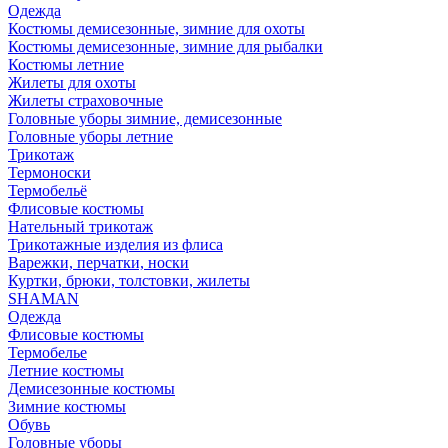
Одежда
Костюмы демисезонные, зимние для охоты
Костюмы демисезонные, зимние для рыбалки
Костюмы летние
Жилеты для охоты
Жилеты страховочные
Головные уборы зимние, демисезонные
Головные уборы летние
Трикотаж
Термоноски
Термобельё
Флисовые костюмы
Нательный трикотаж
Трикотажные изделия из флиса
Варежки, перчатки, носки
Куртки, брюки, толстовки, жилеты
SHAMAN
Одежда
Флисовые костюмы
Термобелье
Летние костюмы
Демисезонные костюмы
Зимние костюмы
Обувь
Головные уборы