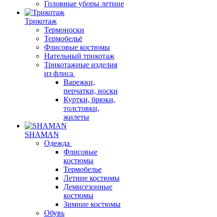
Головные уборы летние
Трикотаж
Термоноски
Термобельё
Флисовые костюмы
Нательный трикотаж
Трикотажные изделия
из флиса
Варежки,
перчатки, носки
Куртки, брюки,
толстовки,
жилеты
SHAMAN
Одежда
Флисовые
костюмы
Термобелье
Летние костюмы
Демисезонные
костюмы
Зимние костюмы
Обувь