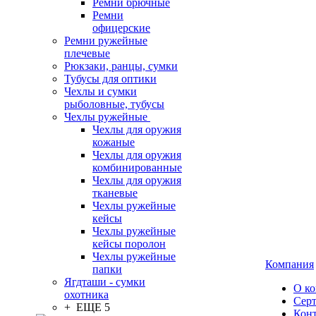
Ремни брючные
Ремни
офицерские
Ремни ружейные
плечевые
Рюкзаки, ранцы, сумки
Тубусы для оптики
Чехлы и сумки
рыболовные, тубусы
Чехлы ружейные
Чехлы для оружия
кожаные
Чехлы для оружия
комбинированные
Чехлы для оружия
тканевые
Чехлы ружейные
кейсы
Чехлы ружейные
кейсы поролон
Чехлы ружейные
Компания
папки
Ягдташи - сумки
О к
охотника
Сер
+ ЕЩЕ 5
Кон