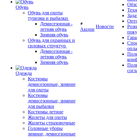
Обз
Обувь
Тех
Обувь для охоты
Зада
туризма и рыбалки
Опт
Демисезонная -
Новости
Роз
летняя обувь
Акции
поку
Зимняя обувь
Гара
Обувь для охранных и
Спос
силовых структур
опл
Демисезонная -
Пол
летняя обувь
кон
Зимняя обувь
Поль
согл
Одежда
Костюмы
демисезонные, зимние
для охоты
Костюмы
демисезонные, зимние
для рыбалки
Костюмы летние
Жилеты для охоты
Жилеты страховочные
Головные уборы
зимние, демисезонные