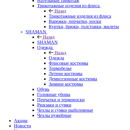
Нательный трикотаж
Трикотажные изделия из флиса
Назад
Трикотажные изделия из флиса
Варежки, перчатки, носки
Куртки, брюки, толстовки, жилеты
SHAMAN
Назад
SHAMAN
Одежда
Назад
Одежда
Флисовые костюмы
Термобелье
Летние костюмы
Демисезонные костюмы
Зимние костюмы
Обувь
Головные уборы
Перчатки и термоноски
Рюкзаки и сумки
Чехлы и сумки рыболовные
Чехлы ружейные
Акции
Новости