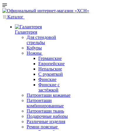
Каталог
Галантерея
Для стендовой
стрельбы
Кобуры
Ножны
Германские
Европейские
Непальские
С рукояткой
Финские
Финские с
застёжкой
Патронташи кожаные
Патронташи
комбинированные
Патронташи ткань
Подарочные наборы
Различные изделия
Ремни поясные