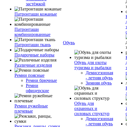
застёжкой
Патронташи кожаные
Патронташи
комбинированные
Обувь
Патронташи ткань
Подарочные наборы
Обувь для охоты
Различные изделия
туризма и рыбалки
Демисезонная
Ремни поясные
- летняя обувь
Ремни брючные
Зимняя обувь
Ремни
офицерские
Обувь для
Ремни ружейные
охранных и
плечевые
силовых структур
Демисезонная
- летняя обувь
Рюкзаки, ранцы, сумки