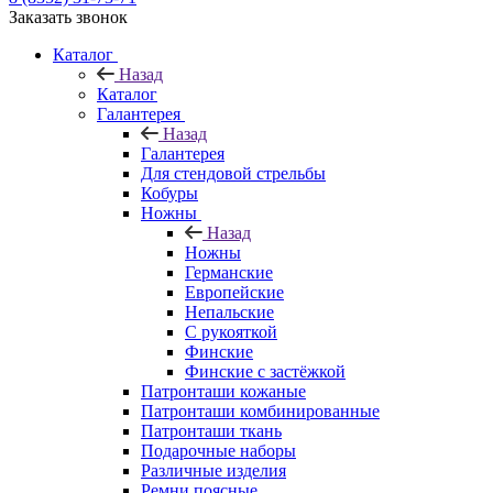
Заказать звонок
Каталог
Назад
Каталог
Галантерея
Назад
Галантерея
Для стендовой стрельбы
Кобуры
Ножны
Назад
Ножны
Германские
Европейские
Непальские
С рукояткой
Финские
Финские с застёжкой
Патронташи кожаные
Патронташи комбинированные
Патронташи ткань
Подарочные наборы
Различные изделия
Ремни поясные