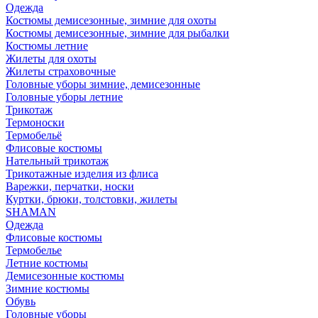
Одежда
Костюмы демисезонные, зимние для охоты
Костюмы демисезонные, зимние для рыбалки
Костюмы летние
Жилеты для охоты
Жилеты страховочные
Головные уборы зимние, демисезонные
Головные уборы летние
Трикотаж
Термоноски
Термобельё
Флисовые костюмы
Нательный трикотаж
Трикотажные изделия из флиса
Варежки, перчатки, носки
Куртки, брюки, толстовки, жилеты
SHAMAN
Одежда
Флисовые костюмы
Термобелье
Летние костюмы
Демисезонные костюмы
Зимние костюмы
Обувь
Головные уборы