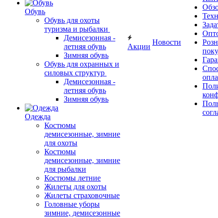
Обз
Обувь
Тех
Обувь для охоты
Зада
туризма и рыбалки
Опт
Демисезонная -
Новости
Роз
летняя обувь
Акции
поку
Зимняя обувь
Гара
Обувь для охранных и
Спос
силовых структур
опл
Демисезонная -
Пол
летняя обувь
кон
Зимняя обувь
Поль
согл
Одежда
Костюмы
демисезонные, зимние
для охоты
Костюмы
демисезонные, зимние
для рыбалки
Костюмы летние
Жилеты для охоты
Жилеты страховочные
Головные уборы
зимние, демисезонные