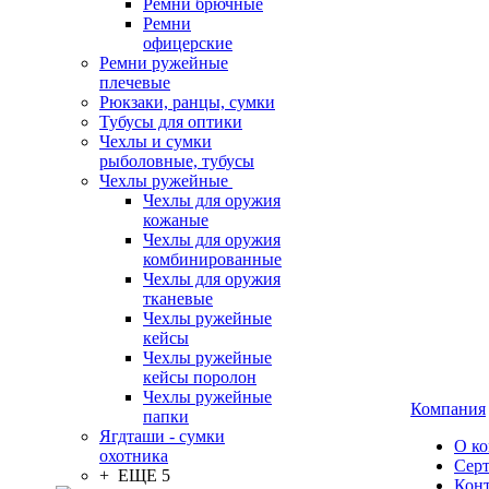
Ремни брючные
Ремни
офицерские
Ремни ружейные
плечевые
Рюкзаки, ранцы, сумки
Тубусы для оптики
Чехлы и сумки
рыболовные, тубусы
Чехлы ружейные
Чехлы для оружия
кожаные
Чехлы для оружия
комбинированные
Чехлы для оружия
тканевые
Чехлы ружейные
кейсы
Чехлы ружейные
кейсы поролон
Чехлы ружейные
Компания
папки
Ягдташи - сумки
О к
охотника
Сер
+ ЕЩЕ 5
Кон