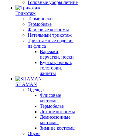
Головные уборы летние
Трикотаж
Термоноски
Термобельё
Флисовые костюмы
Нательный трикотаж
Трикотажные изделия
из флиса
Варежки,
перчатки, носки
Куртки, брюки,
толстовки,
жилеты
SHAMAN
Одежда
Флисовые
костюмы
Термобелье
Летние костюмы
Демисезонные
костюмы
Зимние костюмы
Обувь