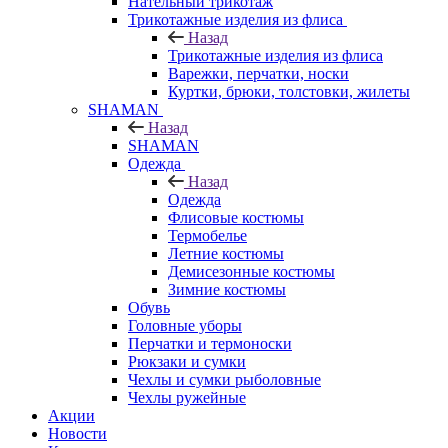
Нательный трикотаж
Трикотажные изделия из флиса
Назад
Трикотажные изделия из флиса
Варежки, перчатки, носки
Куртки, брюки, толстовки, жилеты
SHAMAN
Назад
SHAMAN
Одежда
Назад
Одежда
Флисовые костюмы
Термобелье
Летние костюмы
Демисезонные костюмы
Зимние костюмы
Обувь
Головные уборы
Перчатки и термоноски
Рюкзаки и сумки
Чехлы и сумки рыболовные
Чехлы ружейные
Акции
Новости