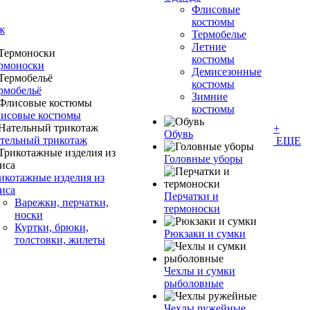
Флисовые
костюмы
ж
Термобелье
Летние
костюмы
рмоноски
Демисезонные
костюмы
рмобельё
Зимние
костюмы
исовые костюмы
+
Обувь
тельный трикотаж
ЕЩЕ
Головные уборы
икотажные изделия из
иса
Перчатки и
Варежки, перчатки,
термоноски
носки
Куртки, брюки,
Рюкзаки и сумки
толстовки, жилеты
Чехлы и сумки
рыболовные
Чехлы ружейные