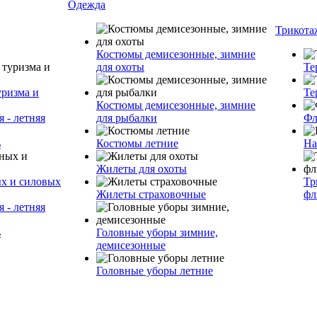
Одежда
Трикота
Костюмы демисезонные, зимние
для охоты
Те
уризма и
Те
Костюмы демисезонные, зимние
 - летняя
для рыбалки
Фл
ь
Костюмы летние
На
Жилеты для охоты
ых и силовых
Тр
Жилеты страховочные
фл
 - летняя
ь
Головные уборы зимние,
демисезонные
Головные уборы летние