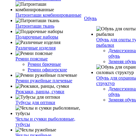
Патронташи комбинированные
Обувь
Патронташи ткань
Подарочные наборы
Обувь для охоты т
рыбалки
Различные изделия
Демисезонная
обувь
Ремни поясные
Зимняя обув
Ремни брючные
Ремни офицерские
Обувь для охранн
Ремни ружейные плечевые
структур
Демисезонная
Рюкзаки, ранцы, сумки
обувь
Зимняя обув
Тубусы для оптики
Чехлы и сумки рыболовные,
тубусы
Чехлы ружейные