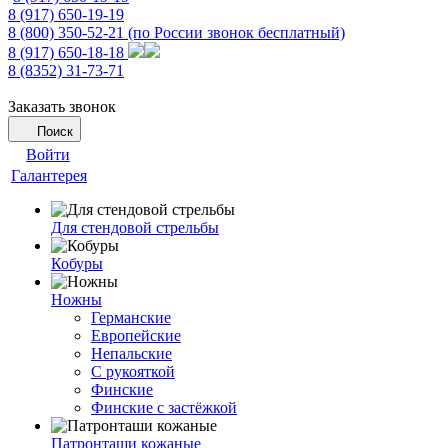
8 (917) 650-19-19
8 (800) 350-52-21
(по России звонок бесплатный)
8 (917) 650-18-18
8 (8352) 31-73-71
Заказать звонок
Поиск
Войти
Галантерея
Для стендовой стрельбы
Кобуры
Ножны
Германские
Европейские
Непальские
С рукояткой
Финские
Финские с застёжкой
Патронташи кожаные