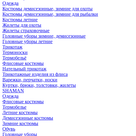
Одежда
Костюмы демисезонные, зимние для охоты
Костюмы демисезонные, зимние для рыбалки
Костюмы летние
Жилеты для охоты
Жилеты страховочные
Головные уборы зимние, демисезонные
Головные уборы летние
Трикотаж
Термоноски
Термобельё
Флисовые костюмы
Нательный трикотаж
Трикотажные изделия из флиса
Варежки, перчатки, носки
Куртки, брюки, толстовки, жилеты
SHAMAN
Одежда
Флисовые костюмы
Термобелье
Летние костюмы
Демисезонные костюмы
Зимние костюмы
Обувь
Головные уборы