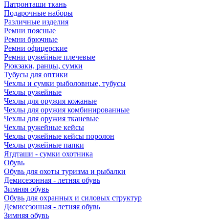
Патронташи ткань
Подарочные наборы
Различные изделия
Ремни поясные
Ремни брючные
Ремни офицерские
Ремни ружейные плечевые
Рюкзаки, ранцы, сумки
Тубусы для оптики
Чехлы и сумки рыболовные, тубусы
Чехлы ружейные
Чехлы для оружия кожаные
Чехлы для оружия комбинированные
Чехлы для оружия тканевые
Чехлы ружейные кейсы
Чехлы ружейные кейсы поролон
Чехлы ружейные папки
Ягдташи - сумки охотника
Обувь
Обувь для охоты туризма и рыбалки
Демисезонная - летняя обувь
Зимняя обувь
Обувь для охранных и силовых структур
Демисезонная - летняя обувь
Зимняя обувь