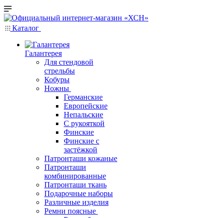
Каталог
Галантерея
Для стендовой
стрельбы
Кобуры
Ножны
Германские
Европейские
Непальские
С рукояткой
Финские
Финские с
застёжкой
Патронташи кожаные
Патронташи
комбинированные
Патронташи ткань
Подарочные наборы
Различные изделия
Ремни поясные