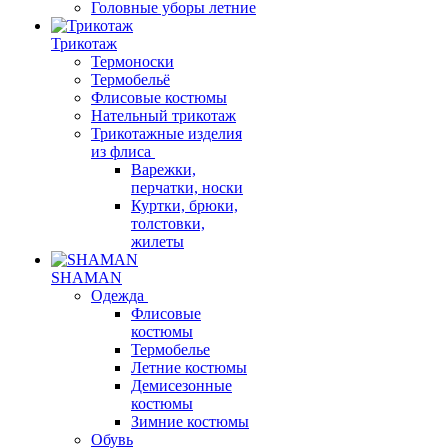
Головные уборы летние
Трикотаж
Термоноски
Термобельё
Флисовые костюмы
Нательный трикотаж
Трикотажные изделия
из флиса
Варежки,
перчатки, носки
Куртки, брюки,
толстовки,
жилеты
SHAMAN
Одежда
Флисовые
костюмы
Термобелье
Летние костюмы
Демисезонные
костюмы
Зимние костюмы
Обувь