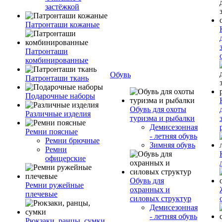
застёжкой
Патронташи кожаные
Патронташи
комбинированные
Обувь
Патронташи ткань
Подарочные наборы
Обувь для охоты
Различные изделия
туризма и рыбалки
Демисезонная
Ремни поясные
- летняя обувь
Ремни брючные
Зимняя обувь
Ремни
офицерские
Обувь для
Ремни ружейные
охранных и
плечевые
силовых структур
Демисезонная
- летняя обувь
Рюкзаки, ранцы, сумки