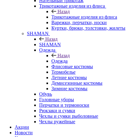
Нательный трикотаж
Трикотажные изделия из флиса
Назад
Трикотажные изделия из флиса
Варежки, перчатки, носки
Куртки, брюки, толстовки, жилеты
SHAMAN
Назад
SHAMAN
Одежда
Назад
Одежда
Флисовые костюмы
Термобелье
Летние костюмы
Демисезонные костюмы
Зимние костюмы
Обувь
Головные уборы
Перчатки и термоноски
Рюкзаки и сумки
Чехлы и сумки рыболовные
Чехлы ружейные
Акции
Новости