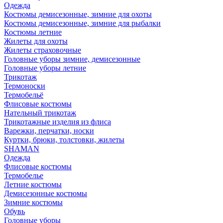
Одежда
Костюмы демисезонные, зимние для охоты
Костюмы демисезонные, зимние для рыбалки
Костюмы летние
Жилеты для охоты
Жилеты страховочные
Головные уборы зимние, демисезонные
Головные уборы летние
Трикотаж
Термоноски
Термобельё
Флисовые костюмы
Нательный трикотаж
Трикотажные изделия из флиса
Варежки, перчатки, носки
Куртки, брюки, толстовки, жилеты
SHAMAN
Одежда
Флисовые костюмы
Термобелье
Летние костюмы
Демисезонные костюмы
Зимние костюмы
Обувь
Головные уборы