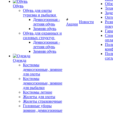
Обз
Обувь
Тех
Обувь для охоты
Зада
туризма и рыбалки
Опт
Демисезонная -
Новости
Роз
летняя обувь
Акции
поку
Зимняя обувь
Гара
Обувь для охранных и
Спос
силовых структур
опл
Демисезонная -
Пол
летняя обувь
кон
Зимняя обувь
Поль
согл
Одежда
Костюмы
демисезонные, зимние
для охоты
Костюмы
демисезонные, зимние
для рыбалки
Костюмы летние
Жилеты для охоты
Жилеты страховочные
Головные уборы
зимние, демисезонные