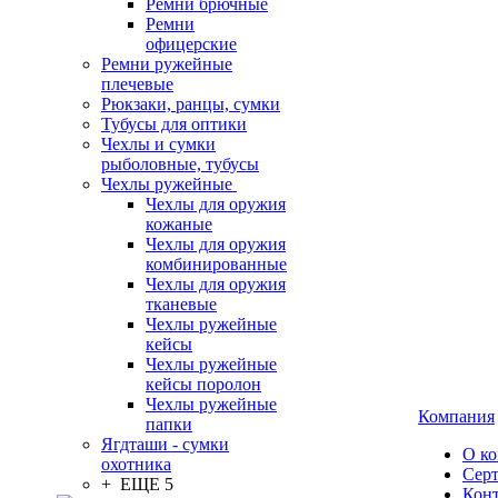
Ремни брючные
Ремни
офицерские
Ремни ружейные
плечевые
Рюкзаки, ранцы, сумки
Тубусы для оптики
Чехлы и сумки
рыболовные, тубусы
Чехлы ружейные
Чехлы для оружия
кожаные
Чехлы для оружия
комбинированные
Чехлы для оружия
тканевые
Чехлы ружейные
кейсы
Чехлы ружейные
кейсы поролон
Чехлы ружейные
Компания
папки
Ягдташи - сумки
О к
охотника
Сер
+ ЕЩЕ 5
Кон