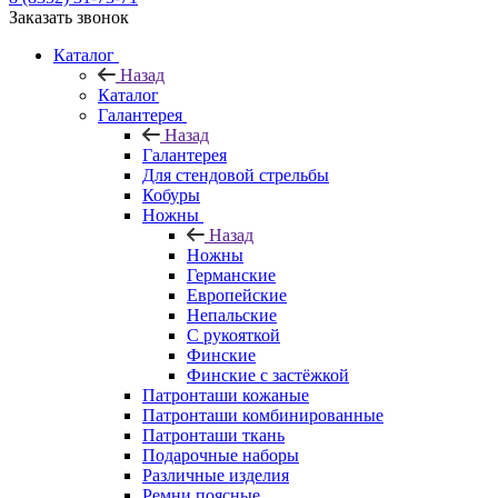
Заказать звонок
Каталог
Назад
Каталог
Галантерея
Назад
Галантерея
Для стендовой стрельбы
Кобуры
Ножны
Назад
Ножны
Германские
Европейские
Непальские
С рукояткой
Финские
Финские с застёжкой
Патронташи кожаные
Патронташи комбинированные
Патронташи ткань
Подарочные наборы
Различные изделия
Ремни поясные