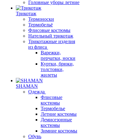
Головные уборы летние
Трикотаж
Термоноски
Термобельё
Флисовые костюмы
Нательный трикотаж
Трикотажные изделия
из флиса
Варежки,
перчатки, носки
Куртки, брюки,
толстовки,
жилеты
SHAMAN
Одежда
Флисовые
костюмы
Термобелье
Летние костюмы
Демисезонные
костюмы
Зимние костюмы
Обувь