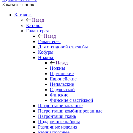
Заказать звонок
Каталог
Назад
Каталог
Галантерея
Назад
Галантерея
Для стендовой стрельбы
Кобуры
Ножны
Назад
Ножны
Германские
Европейские
Непальские
С рукояткой
Финские
Финские с застёжкой
Патронташи кожаные
Патронташи комбинированные
Патронташи ткань
Подарочные наборы
Различные изделия
Ремни поясные