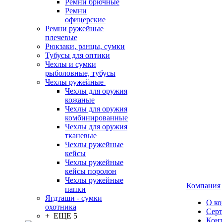
Ремни брючные
Ремни
офицерские
Ремни ружейные
плечевые
Рюкзаки, ранцы, сумки
Тубусы для оптики
Чехлы и сумки
рыболовные, тубусы
Чехлы ружейные
Чехлы для оружия
кожаные
Чехлы для оружия
комбинированные
Чехлы для оружия
тканевые
Чехлы ружейные
кейсы
Чехлы ружейные
кейсы поролон
Чехлы ружейные
Компания
папки
Ягдташи - сумки
О к
охотника
Сер
+ ЕЩЕ 5
Кон