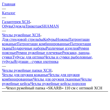
Главная
—
Каталог
—
Галантерея ХСН
Обувь
Одежда
Трикотаж
SHAMAN
—
Чехлы ружейные ХСН
Для стендовой стрельбы
Кобуры
Ножны
Патронташи
кожаные
Патронташи комбинированные
Патронташи
ткань
Подарочные наборы
Различные изделия
Ремни
поясные
Ремни ружейные плечевые
Рюкзаки, ранцы,
сумки
Тубусы для оптики
Чехлы и сумки рыболовные,
тубусы
Ягдташи - сумки охотника
—
Чехлы ружейные папки ХСН
Чехлы для оружия кожаные
Чехлы для оружия
комбинированные
Чехлы для оружия тканевые
Чехлы
ружейные кейсы
Чехлы ружейные кейсы поролон
—
Чехол ружейный папка «SKARB» 110 см с оптикой ХСН