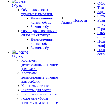
Обз
Обувь
Тех
Обувь для охоты
Зада
туризма и рыбалки
Опт
Демисезонная -
Новости
Роз
летняя обувь
Акции
поку
Зимняя обувь
Гара
Обувь для охранных и
Спос
силовых структур
опл
Демисезонная -
Пол
летняя обувь
кон
Зимняя обувь
Поль
согл
Одежда
Костюмы
демисезонные, зимние
для охоты
Костюмы
демисезонные, зимние
для рыбалки
Костюмы летние
Жилеты для охоты
Жилеты страховочные
Головные уборы
зимние, демисезонные