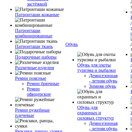
застёжкой
Патронташи кожаные
Патронташи
комбинированные
Обувь
Патронташи ткань
Подарочные наборы
Обувь для охоты
Различные изделия
туризма и рыбалки
Демисезонная
Ремни поясные
- летняя обувь
Ремни брючные
Зимняя обувь
Ремни
офицерские
Обувь для
Ремни ружейные
охранных и
плечевые
силовых структур
Демисезонная
- летняя обувь
Рюкзаки, ранцы, сумки