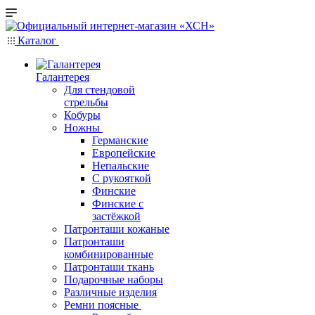
Каталог
Галантерея
Для стендовой
стрельбы
Кобуры
Ножны
Германские
Европейские
Непальские
С рукояткой
Финские
Финские с
застёжкой
Патронташи кожаные
Патронташи
комбинированные
Патронташи ткань
Подарочные наборы
Различные изделия
Ремни поясные