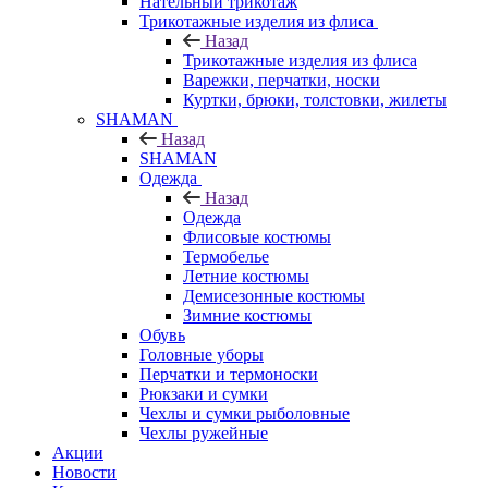
Нательный трикотаж
Трикотажные изделия из флиса
Назад
Трикотажные изделия из флиса
Варежки, перчатки, носки
Куртки, брюки, толстовки, жилеты
SHAMAN
Назад
SHAMAN
Одежда
Назад
Одежда
Флисовые костюмы
Термобелье
Летние костюмы
Демисезонные костюмы
Зимние костюмы
Обувь
Головные уборы
Перчатки и термоноски
Рюкзаки и сумки
Чехлы и сумки рыболовные
Чехлы ружейные
Акции
Новости