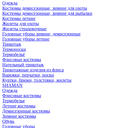
Одежда
Костюмы демисезонные, зимние для охоты
Костюмы демисезонные, зимние для рыбалки
Костюмы летние
Жилеты для охоты
Жилеты страховочные
Головные уборы зимние, демисезонные
Головные уборы летние
Трикотаж
Термоноски
Термобельё
Флисовые костюмы
Нательный трикотаж
Трикотажные изделия из флиса
Варежки, перчатки, носки
Куртки, брюки, толстовки, жилеты
SHAMAN
Одежда
Флисовые костюмы
Термобелье
Летние костюмы
Демисезонные костюмы
Зимние костюмы
Обувь
Головные уборы