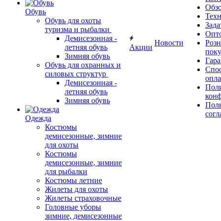
Обз
Обувь
Тех
Обувь для охоты
Зада
туризма и рыбалки
Опт
Демисезонная -
Новости
Роз
летняя обувь
Акции
поку
Зимняя обувь
Гара
Обувь для охранных и
Спос
силовых структур
опл
Демисезонная -
Пол
летняя обувь
кон
Зимняя обувь
Поль
согл
Одежда
Костюмы
демисезонные, зимние
для охоты
Костюмы
демисезонные, зимние
для рыбалки
Костюмы летние
Жилеты для охоты
Жилеты страховочные
Головные уборы
зимние, демисезонные