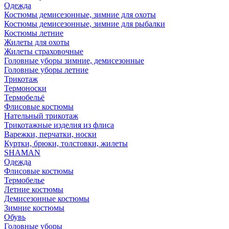
Одежда
Костюмы демисезонные, зимние для охоты
Костюмы демисезонные, зимние для рыбалки
Костюмы летние
Жилеты для охоты
Жилеты страховочные
Головные уборы зимние, демисезонные
Головные уборы летние
Трикотаж
Термоноски
Термобельё
Флисовые костюмы
Нательный трикотаж
Трикотажные изделия из флиса
Варежки, перчатки, носки
Куртки, брюки, толстовки, жилеты
SHAMAN
Одежда
Флисовые костюмы
Термобелье
Летние костюмы
Демисезонные костюмы
Зимние костюмы
Обувь
Головные уборы