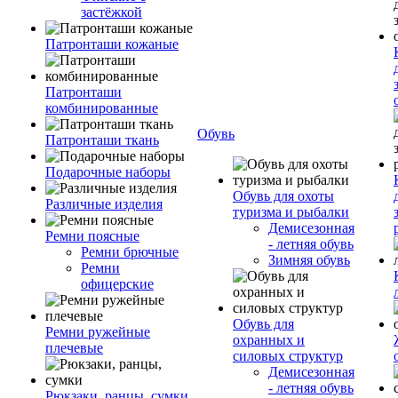
застёжкой
Патронташи кожаные
Патронташи
комбинированные
Обувь
Патронташи ткань
Подарочные наборы
Обувь для охоты
Различные изделия
туризма и рыбалки
Демисезонная
Ремни поясные
- летняя обувь
Ремни брючные
Зимняя обувь
Ремни
офицерские
Обувь для
Ремни ружейные
охранных и
плечевые
силовых структур
Демисезонная
- летняя обувь
Рюкзаки, ранцы, сумки