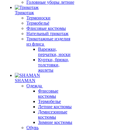
Головные уборы летние
Трикотаж
Термоноски
Термобельё
Флисовые костюмы
Нательный трикотаж
Трикотажные изделия
из флиса
Варежки,
перчатки, носки
Куртки, брюки,
толстовки,
жилеты
SHAMAN
Одежда
Флисовые
костюмы
Термобелье
Летние костюмы
Демисезонные
костюмы
Зимние костюмы
Обувь