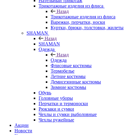
Нательный трикотаж
Трикотажные изделия из флиса
Назад
Трикотажные изделия из флиса
Варежки, перчатки, носки
Куртки, брюки, толстовки, жилеты
SHAMAN
Назад
SHAMAN
Одежда
Назад
Одежда
Флисовые костюмы
Термобелье
Летние костюмы
Демисезонные костюмы
Зимние костюмы
Обувь
Головные уборы
Перчатки и термоноски
Рюкзаки и сумки
Чехлы и сумки рыболовные
Чехлы ружейные
Акции
Новости