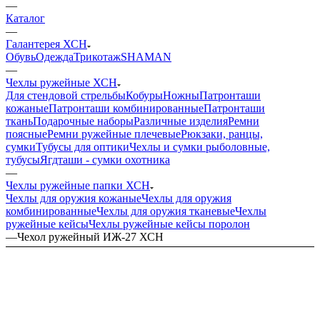
—
Каталог
—
Галантерея ХСН
Обувь
Одежда
Трикотаж
SHAMAN
—
Чехлы ружейные ХСН
Для стендовой стрельбы
Кобуры
Ножны
Патронташи
кожаные
Патронташи комбинированные
Патронташи
ткань
Подарочные наборы
Различные изделия
Ремни
поясные
Ремни ружейные плечевые
Рюкзаки, ранцы,
сумки
Тубусы для оптики
Чехлы и сумки рыболовные,
тубусы
Ягдташи - сумки охотника
—
Чехлы ружейные папки ХСН
Чехлы для оружия кожаные
Чехлы для оружия
комбинированные
Чехлы для оружия тканевые
Чехлы
ружейные кейсы
Чехлы ружейные кейсы поролон
—
Чехол ружейный ИЖ-27 ХСН