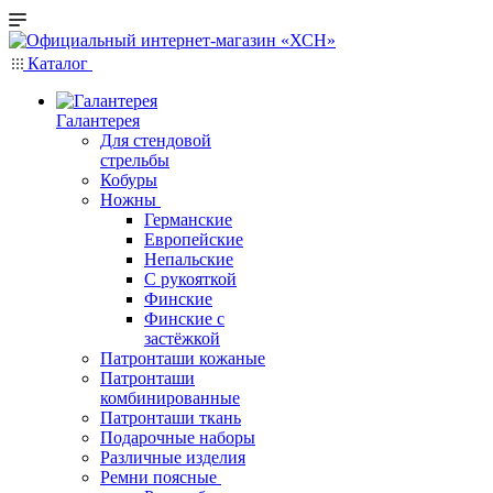
Каталог
Галантерея
Для стендовой
стрельбы
Кобуры
Ножны
Германские
Европейские
Непальские
С рукояткой
Финские
Финские с
застёжкой
Патронташи кожаные
Патронташи
комбинированные
Патронташи ткань
Подарочные наборы
Различные изделия
Ремни поясные