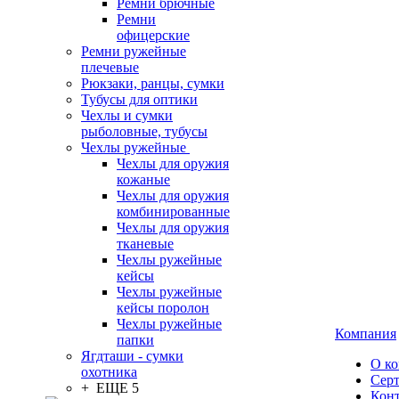
Ремни брючные
Ремни
офицерские
Ремни ружейные
плечевые
Рюкзаки, ранцы, сумки
Тубусы для оптики
Чехлы и сумки
рыболовные, тубусы
Чехлы ружейные
Чехлы для оружия
кожаные
Чехлы для оружия
комбинированные
Чехлы для оружия
тканевые
Чехлы ружейные
кейсы
Чехлы ружейные
кейсы поролон
Чехлы ружейные
Компания
папки
Ягдташи - сумки
О к
охотника
Сер
+ ЕЩЕ 5
Кон