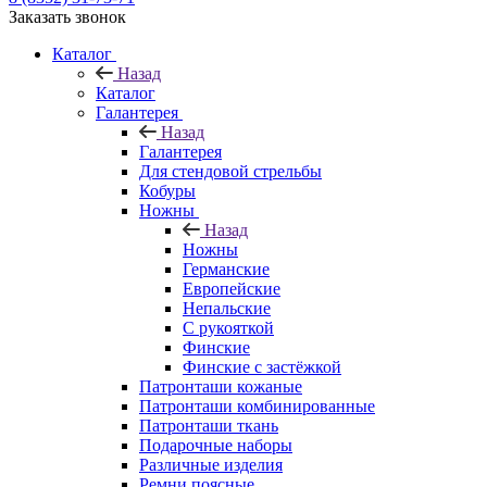
Заказать звонок
Каталог
Назад
Каталог
Галантерея
Назад
Галантерея
Для стендовой стрельбы
Кобуры
Ножны
Назад
Ножны
Германские
Европейские
Непальские
С рукояткой
Финские
Финские с застёжкой
Патронташи кожаные
Патронташи комбинированные
Патронташи ткань
Подарочные наборы
Различные изделия
Ремни поясные