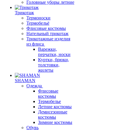
Головные уборы летние
Трикотаж
Термоноски
Термобельё
Флисовые костюмы
Нательный трикотаж
Трикотажные изделия
из флиса
Варежки,
перчатки, носки
Куртки, брюки,
толстовки,
жилеты
SHAMAN
Одежда
Флисовые
костюмы
Термобелье
Летние костюмы
Демисезонные
костюмы
Зимние костюмы
Обувь