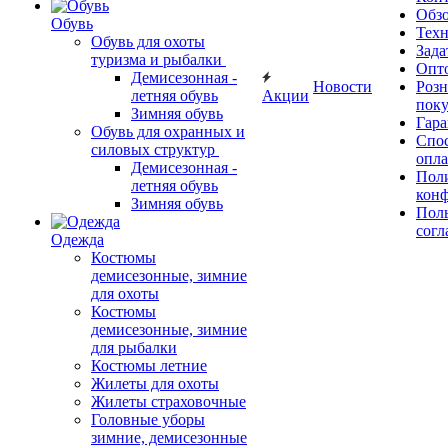
Обз
Обувь
Тех
Обувь для охоты
Зада
туризма и рыбалки
Опт
Демисезонная -
Новости
Роз
летняя обувь
Акции
поку
Зимняя обувь
Гара
Обувь для охранных и
Спос
силовых структур
опл
Демисезонная -
Пол
летняя обувь
кон
Зимняя обувь
Поль
согл
Одежда
Костюмы
демисезонные, зимние
для охоты
Костюмы
демисезонные, зимние
для рыбалки
Костюмы летние
Жилеты для охоты
Жилеты страховочные
Головные уборы
зимние, демисезонные