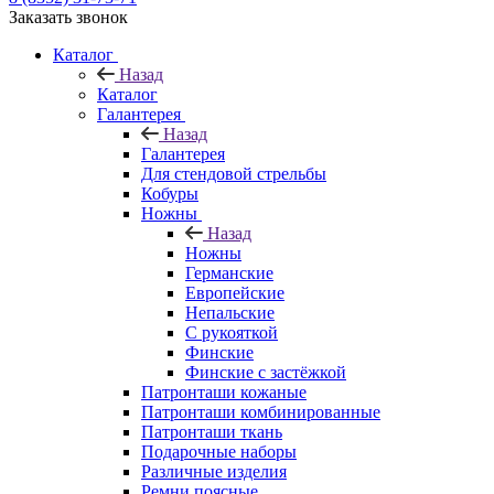
Заказать звонок
Каталог
Назад
Каталог
Галантерея
Назад
Галантерея
Для стендовой стрельбы
Кобуры
Ножны
Назад
Ножны
Германские
Европейские
Непальские
С рукояткой
Финские
Финские с застёжкой
Патронташи кожаные
Патронташи комбинированные
Патронташи ткань
Подарочные наборы
Различные изделия
Ремни поясные