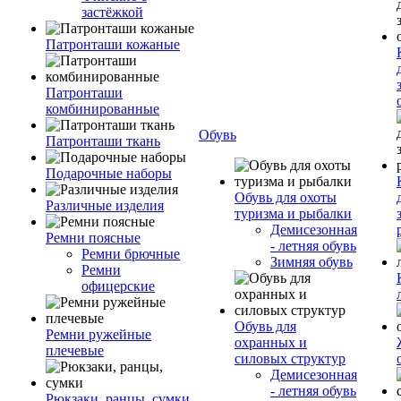
застёжкой
Патронташи кожаные
Патронташи
комбинированные
Обувь
Патронташи ткань
Подарочные наборы
Обувь для охоты
Различные изделия
туризма и рыбалки
Демисезонная
Ремни поясные
- летняя обувь
Ремни брючные
Зимняя обувь
Ремни
офицерские
Обувь для
Ремни ружейные
охранных и
плечевые
силовых структур
Демисезонная
- летняя обувь
Рюкзаки, ранцы, сумки