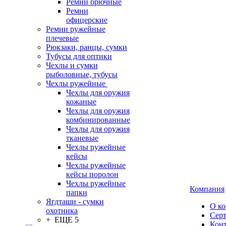
Ремни брючные
Ремни
офицерские
Ремни ружейные
плечевые
Рюкзаки, ранцы, сумки
Тубусы для оптики
Чехлы и сумки
рыболовные, тубусы
Чехлы ружейные
Чехлы для оружия
кожаные
Чехлы для оружия
комбинированные
Чехлы для оружия
тканевые
Чехлы ружейные
кейсы
Чехлы ружейные
кейсы поролон
Чехлы ружейные
Компания
папки
Ягдташи - сумки
О к
охотника
Сер
+ ЕЩЕ 5
Кон