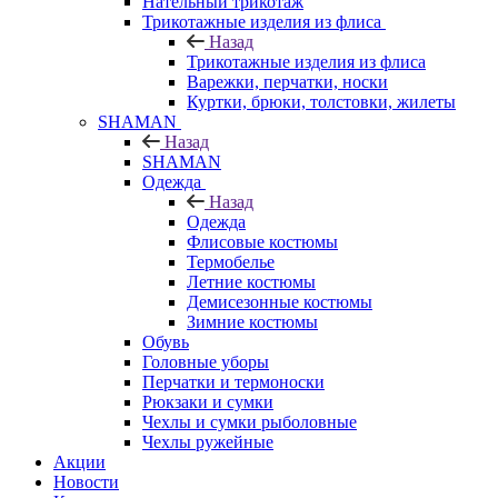
Нательный трикотаж
Трикотажные изделия из флиса
Назад
Трикотажные изделия из флиса
Варежки, перчатки, носки
Куртки, брюки, толстовки, жилеты
SHAMAN
Назад
SHAMAN
Одежда
Назад
Одежда
Флисовые костюмы
Термобелье
Летние костюмы
Демисезонные костюмы
Зимние костюмы
Обувь
Головные уборы
Перчатки и термоноски
Рюкзаки и сумки
Чехлы и сумки рыболовные
Чехлы ружейные
Акции
Новости