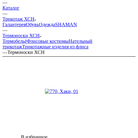
—
Каталог
—
Трикотаж ХСН
Галантерея
Обувь
Одежда
SHAMAN
—
Термоноски ХСН
Термобельё
Флисовые костюмы
Нательный
трикотаж
Трикотажные изделия из флиса
—
Термоноски ХСН
В избранное