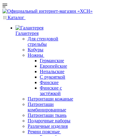
Каталог
Галантерея
Для стендовой
стрельбы
Кобуры
Ножны
Германские
Европейские
Непальские
С рукояткой
Финские
Финские с
застёжкой
Патронташи кожаные
Патронташи
комбинированные
Патронташи ткань
Подарочные наборы
Различные изделия
Ремни поясные