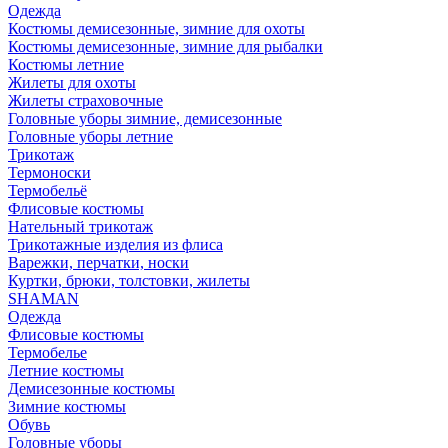
Одежда
Костюмы демисезонные, зимние для охоты
Костюмы демисезонные, зимние для рыбалки
Костюмы летние
Жилеты для охоты
Жилеты страховочные
Головные уборы зимние, демисезонные
Головные уборы летние
Трикотаж
Термоноски
Термобельё
Флисовые костюмы
Нательный трикотаж
Трикотажные изделия из флиса
Варежки, перчатки, носки
Куртки, брюки, толстовки, жилеты
SHAMAN
Одежда
Флисовые костюмы
Термобелье
Летние костюмы
Демисезонные костюмы
Зимние костюмы
Обувь
Головные уборы