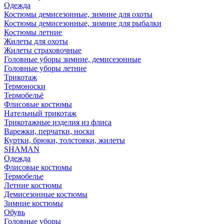
Одежда
Костюмы демисезонные, зимние для охоты
Костюмы демисезонные, зимние для рыбалки
Костюмы летние
Жилеты для охоты
Жилеты страховочные
Головные уборы зимние, демисезонные
Головные уборы летние
Трикотаж
Термоноски
Термобельё
Флисовые костюмы
Нательный трикотаж
Трикотажные изделия из флиса
Варежки, перчатки, носки
Куртки, брюки, толстовки, жилеты
SHAMAN
Одежда
Флисовые костюмы
Термобелье
Летние костюмы
Демисезонные костюмы
Зимние костюмы
Обувь
Головные уборы