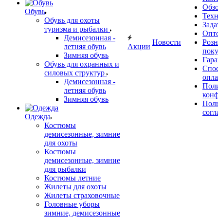
Обз
Обувь
Тех
Обувь для охоты
Зада
туризма и рыбалки
Опт
Демисезонная -
Новости
Роз
летняя обувь
Акции
поку
Зимняя обувь
Гара
Обувь для охранных и
Спос
силовых структур
опл
Демисезонная -
Пол
летняя обувь
кон
Зимняя обувь
Поль
согл
Одежда
Костюмы
демисезонные, зимние
для охоты
Костюмы
демисезонные, зимние
для рыбалки
Костюмы летние
Жилеты для охоты
Жилеты страховочные
Головные уборы
зимние, демисезонные