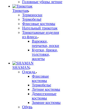
Головные уборы летние
Трикотаж
Термоноски
Термобельё
Флисовые костюмы
Нательный трикотаж
Трикотажные изделия
из флиса
Варежки,
перчатки, носки
Куртки, брюки,
толстовки,
жилеты
SHAMAN
Одежда
Флисовые
костюмы
Термобелье
Летние костюмы
Демисезонные
костюмы
Зимние костюмы
Обувь