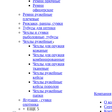
Ремни брючные
Ремни
офицерские
Ремни ружейные
плечевые
Рюкзаки, ранцы, сумки
Тубусы для оптики
Чехлы и сумки
рыболовные, тубусы
Чехлы ружейные
Чехлы для оружия
кожаные
Чехлы для оружия
комбинированные
Чехлы для оружия
тканевые
Чехлы ружейные
кейсы
Чехлы ружейные
кейсы поролон
Чехлы ружейные
Компания
папки
Ягдташи - сумки
О к
охотника
Сер
+ ЕЩЕ 5
Кон