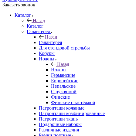
Заказать звонок
Каталог
Назад
Каталог
Галантерея
Назад
Галантерея
Для стендовой стрельбы
Кобуры
Ножны
Назад
Ножны
Германские
Европейские
Непальские
С рукояткой
Финские
Финские с застёжкой
Патронташи кожаные
Патронташи комбинированные
Патронташи ткань
Подарочные наборы
Различные изделия
Ремни поясные