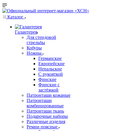
Каталог
Галантерея
Для стендовой
стрельбы
Кобуры
Ножны
Германские
Европейские
Непальские
С рукояткой
Финские
Финские с
застёжкой
Патронташи кожаные
Патронташи
комбинированные
Патронташи ткань
Подарочные наборы
Различные изделия
Ремни поясные