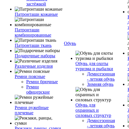
застёжкой
Патронташи кожаные
Патронташи
комбинированные
Обувь
Патронташи ткань
Подарочные наборы
Обувь для охоты
Различные изделия
туризма и рыбалки
Демисезонная
Ремни поясные
- летняя обувь
Ремни брючные
Зимняя обувь
Ремни
офицерские
Обувь для
Ремни ружейные
охранных и
плечевые
силовых структур
Демисезонная
- летняя обувь
Рюкзаки, ранцы, сумки