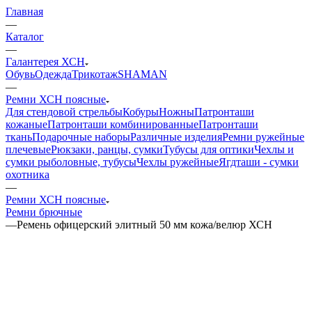
Главная
—
Каталог
—
Галантерея ХСН
Обувь
Одежда
Трикотаж
SHAMAN
—
Ремни ХСН поясные
Для стендовой стрельбы
Кобуры
Ножны
Патронташи
кожаные
Патронташи комбинированные
Патронташи
ткань
Подарочные наборы
Различные изделия
Ремни ружейные
плечевые
Рюкзаки, ранцы, сумки
Тубусы для оптики
Чехлы и
сумки рыболовные, тубусы
Чехлы ружейные
Ягдташи - сумки
охотника
—
Ремни ХСН поясные
Ремни брючные
—
Ремень офицерский элитный 50 мм кожа/велюр ХСН