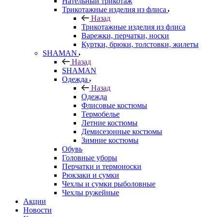
Нательный трикотаж
Трикотажные изделия из флиса
Назад
Трикотажные изделия из флиса
Варежки, перчатки, носки
Куртки, брюки, толстовки, жилеты
SHAMAN
Назад
SHAMAN
Одежда
Назад
Одежда
Флисовые костюмы
Термобелье
Летние костюмы
Демисезонные костюмы
Зимние костюмы
Обувь
Головные уборы
Перчатки и термоноски
Рюкзаки и сумки
Чехлы и сумки рыболовные
Чехлы ружейные
Акции
Новости