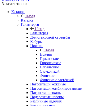
Заказать звонок
Каталог
Назад
Каталог
Галантерея
Назад
Галантерея
Для стендовой стрельбы
Кобуры
Ножны
Назад
Ножны
Германские
Европейские
Непальские
С рукояткой
Финские
Финские с застёжкой
Патронташи кожаные
Патронташи комбинированные
Патронташи ткань
Подарочные наборы
Различные изделия
Ремни поясные