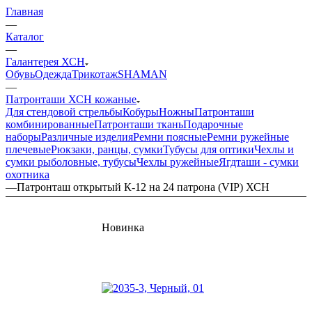
Главная
—
Каталог
—
Галантерея ХСН
Обувь
Одежда
Трикотаж
SHAMAN
—
Патронташи ХСН кожаные
Для стендовой стрельбы
Кобуры
Ножны
Патронташи
комбинированные
Патронташи ткань
Подарочные
наборы
Различные изделия
Ремни поясные
Ремни ружейные
плечевые
Рюкзаки, ранцы, сумки
Тубусы для оптики
Чехлы и
сумки рыболовные, тубусы
Чехлы ружейные
Ягдташи - сумки
охотника
—
Патронташ открытый К-12 на 24 патрона (VIP) ХСН
Новинка