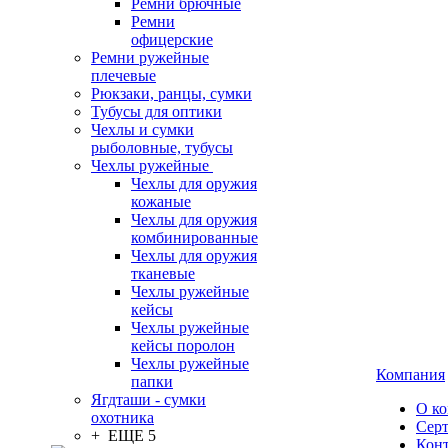
Ремни брючные
Ремни
офицерские
Ремни ружейные
плечевые
Рюкзаки, ранцы, сумки
Тубусы для оптики
Чехлы и сумки
рыболовные, тубусы
Чехлы ружейные
Чехлы для оружия
кожаные
Чехлы для оружия
комбинированные
Чехлы для оружия
тканевые
Чехлы ружейные
кейсы
Чехлы ружейные
кейсы поролон
Чехлы ружейные
Компания
папки
Ягдташи - сумки
О к
охотника
Сер
+ ЕЩЕ 5
Кон