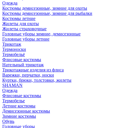
Одежда
Костюмы демисезонные, зимние для охоты
Костюмы демисезонные, зимние для рыбалки
Костюмы летние
Жилеты для охоты
Жилеты страховочные
Головные уборы зимние, демисезонные
Головные уборы летние
Трикотаж
Термоноски
Термобельё
Флисовые костюмы
Нательный трикотаж
Трикотажные изделия из флиса
Варежки, перчатки, носки
Куртки, брюки, толстовки, жилеты
SHAMAN
Одежда
Флисовые костюмы
Термобелье
Летние костюмы
Демисезонные костюмы
Зимние костюмы
Обувь
Головные уборы