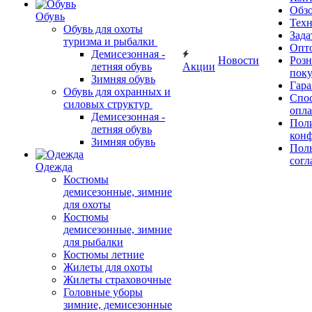
Обз
Обувь
Тех
Обувь для охоты
Зада
туризма и рыбалки
Опт
Демисезонная -
Новости
Роз
летняя обувь
Акции
поку
Зимняя обувь
Гара
Обувь для охранных и
Спос
силовых структур
опл
Демисезонная -
Пол
летняя обувь
кон
Зимняя обувь
Поль
согл
Одежда
Костюмы
демисезонные, зимние
для охоты
Костюмы
демисезонные, зимние
для рыбалки
Костюмы летние
Жилеты для охоты
Жилеты страховочные
Головные уборы
зимние, демисезонные