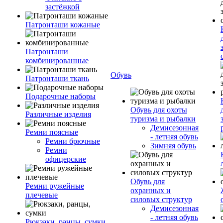
застёжкой
Патронташи кожаные
Патронташи
комбинированные
Обувь
Патронташи ткань
Подарочные наборы
Обувь для охоты
Различные изделия
туризма и рыбалки
Демисезонная
Ремни поясные
- летняя обувь
Ремни брючные
Зимняя обувь
Ремни
офицерские
Обувь для
Ремни ружейные
охранных и
плечевые
силовых структур
Демисезонная
- летняя обувь
Рюкзаки, ранцы, сумки