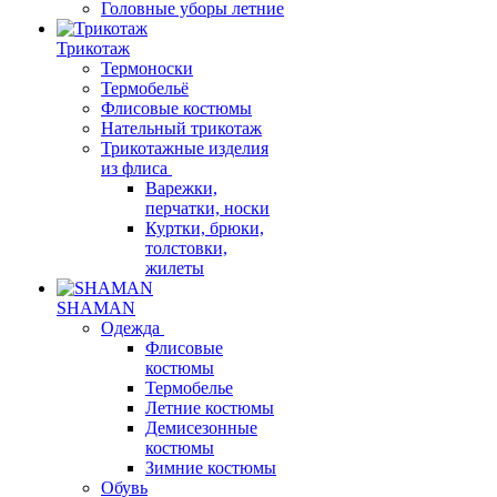
Головные уборы летние
Трикотаж
Термоноски
Термобельё
Флисовые костюмы
Нательный трикотаж
Трикотажные изделия
из флиса
Варежки,
перчатки, носки
Куртки, брюки,
толстовки,
жилеты
SHAMAN
Одежда
Флисовые
костюмы
Термобелье
Летние костюмы
Демисезонные
костюмы
Зимние костюмы
Обувь