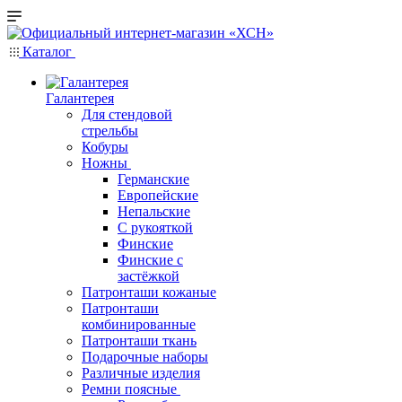
Каталог
Галантерея
Для стендовой
стрельбы
Кобуры
Ножны
Германские
Европейские
Непальские
С рукояткой
Финские
Финские с
застёжкой
Патронташи кожаные
Патронташи
комбинированные
Патронташи ткань
Подарочные наборы
Различные изделия
Ремни поясные