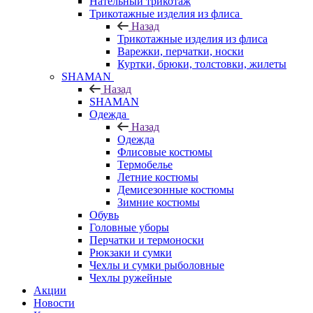
Нательный трикотаж
Трикотажные изделия из флиса
Назад
Трикотажные изделия из флиса
Варежки, перчатки, носки
Куртки, брюки, толстовки, жилеты
SHAMAN
Назад
SHAMAN
Одежда
Назад
Одежда
Флисовые костюмы
Термобелье
Летние костюмы
Демисезонные костюмы
Зимние костюмы
Обувь
Головные уборы
Перчатки и термоноски
Рюкзаки и сумки
Чехлы и сумки рыболовные
Чехлы ружейные
Акции
Новости