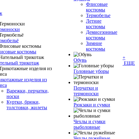
Флисовые
костюмы
ж
Термобелье
Летние
костюмы
рмоноски
Демисезонные
костюмы
рмобельё
Зимние
костюмы
исовые костюмы
+
Обувь
тельный трикотаж
ЕЩЕ
Головные уборы
икотажные изделия из
иса
Перчатки и
Варежки, перчатки,
термоноски
носки
Куртки, брюки,
Рюкзаки и сумки
толстовки, жилеты
Чехлы и сумки
рыболовные
Чехлы ружейные