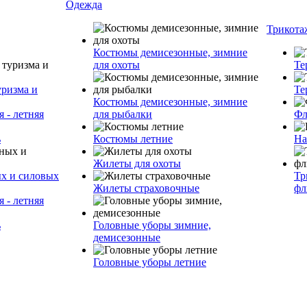
Одежда
Трикота
Костюмы демисезонные, зимние
для охоты
Те
уризма и
Те
Костюмы демисезонные, зимние
 - летняя
для рыбалки
Фл
ь
Костюмы летние
На
Жилеты для охоты
ых и силовых
Тр
Жилеты страховочные
фл
 - летняя
ь
Головные уборы зимние,
демисезонные
Головные уборы летние