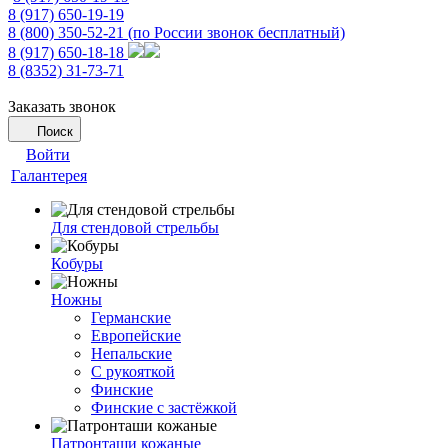
8 (917) 650-19-19
8 (800) 350-52-21
(по России звонок бесплатный)
8 (917) 650-18-18
8 (8352) 31-73-71
Заказать звонок
Поиск
Войти
Галантерея
Для стендовой стрельбы
Кобуры
Ножны
Германские
Европейские
Непальские
С рукояткой
Финские
Финские с застёжкой
Патронташи кожаные