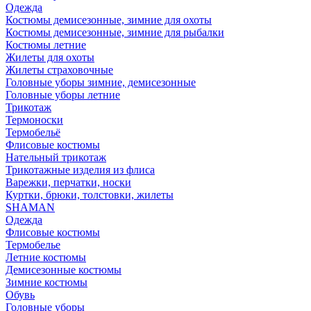
Одежда
Костюмы демисезонные, зимние для охоты
Костюмы демисезонные, зимние для рыбалки
Костюмы летние
Жилеты для охоты
Жилеты страховочные
Головные уборы зимние, демисезонные
Головные уборы летние
Трикотаж
Термоноски
Термобельё
Флисовые костюмы
Нательный трикотаж
Трикотажные изделия из флиса
Варежки, перчатки, носки
Куртки, брюки, толстовки, жилеты
SHAMAN
Одежда
Флисовые костюмы
Термобелье
Летние костюмы
Демисезонные костюмы
Зимние костюмы
Обувь
Головные уборы