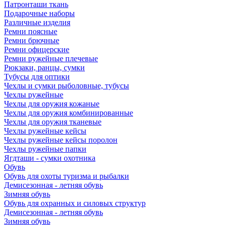
Патронташи ткань
Подарочные наборы
Различные изделия
Ремни поясные
Ремни брючные
Ремни офицерские
Ремни ружейные плечевые
Рюкзаки, ранцы, сумки
Тубусы для оптики
Чехлы и сумки рыболовные, тубусы
Чехлы ружейные
Чехлы для оружия кожаные
Чехлы для оружия комбинированные
Чехлы для оружия тканевые
Чехлы ружейные кейсы
Чехлы ружейные кейсы поролон
Чехлы ружейные папки
Ягдташи - сумки охотника
Обувь
Обувь для охоты туризма и рыбалки
Демисезонная - летняя обувь
Зимняя обувь
Обувь для охранных и силовых структур
Демисезонная - летняя обувь
Зимняя обувь