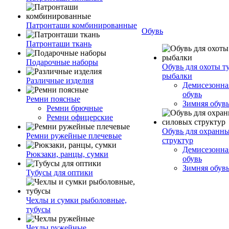
Патронташи комбинированные
Обувь
Патронташи ткань
Подарочные наборы
Обувь для охоты т
рыбалки
Различные изделия
Демисезонная
обувь
Ремни поясные
Зимняя обув
Ремни брючные
Ремни офицерские
Обувь для охранн
Ремни ружейные плечевые
структур
Демисезонная
Рюкзаки, ранцы, сумки
обувь
Зимняя обув
Тубусы для оптики
Чехлы и сумки рыболовные,
тубусы
Чехлы ружейные