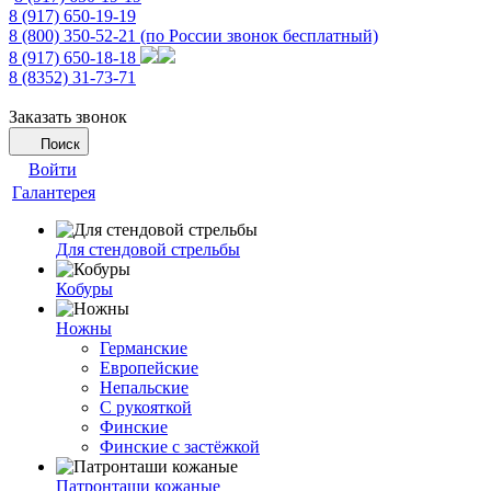
8 (917) 650-19-19
8 (800) 350-52-21
(по России звонок бесплатный)
8 (917) 650-18-18
8 (8352) 31-73-71
Заказать звонок
Поиск
Войти
Галантерея
Для стендовой стрельбы
Кобуры
Ножны
Германские
Европейские
Непальские
С рукояткой
Финские
Финские с застёжкой
Патронташи кожаные