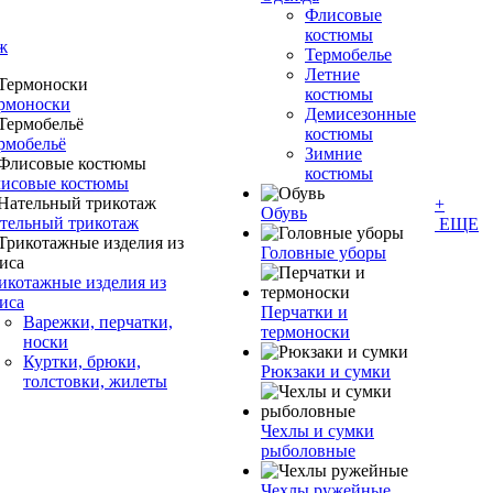
Флисовые
костюмы
ж
Термобелье
Летние
костюмы
рмоноски
Демисезонные
костюмы
рмобельё
Зимние
костюмы
исовые костюмы
+
Обувь
тельный трикотаж
ЕЩЕ
Головные уборы
икотажные изделия из
иса
Перчатки и
Варежки, перчатки,
термоноски
носки
Куртки, брюки,
Рюкзаки и сумки
толстовки, жилеты
Чехлы и сумки
рыболовные
Чехлы ружейные