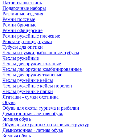
Патронташи ткань
Подарочные наборы
Различные изделия
Ремни поясные
Ремни брючные
Ремни офицерские
Ремни ружейные плечевые
Рюкзаки, ранцы, сумки
Тубусы для оптики
Чехлы и сумки рыболовные, тубусы
Чехлы ружейные
Чехлы для оружия кожаные
Чехлы для оружия комбинированные
Чехлы для оружия тканевые
Чехлы ружейные кейсы
Чехлы ружейные кейсы поролон
Чехлы ружейные папки
Ягдташи - сумки охотника
Обувь
Обувь для охоты туризма и рыбалки
Демисезонная - летняя обувь
Зимняя обувь
Обувь для охранных и силовых структур
Демисезонная - летняя обувь
Зимняя обувь