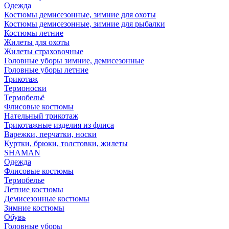
Одежда
Костюмы демисезонные, зимние для охоты
Костюмы демисезонные, зимние для рыбалки
Костюмы летние
Жилеты для охоты
Жилеты страховочные
Головные уборы зимние, демисезонные
Головные уборы летние
Трикотаж
Термоноски
Термобельё
Флисовые костюмы
Нательный трикотаж
Трикотажные изделия из флиса
Варежки, перчатки, носки
Куртки, брюки, толстовки, жилеты
SHAMAN
Одежда
Флисовые костюмы
Термобелье
Летние костюмы
Демисезонные костюмы
Зимние костюмы
Обувь
Головные уборы