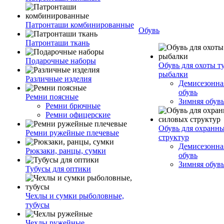
Патронташи комбинированные
Обувь
Патронташи ткань
Подарочные наборы
Обувь для охоты т
рыбалки
Различные изделия
Демисезонная
обувь
Ремни поясные
Зимняя обув
Ремни брючные
Ремни офицерские
Обувь для охранн
Ремни ружейные плечевые
структур
Демисезонная
Рюкзаки, ранцы, сумки
обувь
Зимняя обув
Тубусы для оптики
Чехлы и сумки рыболовные,
тубусы
Чехлы ружейные