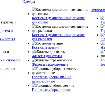
Одежда
Трикота
Костюмы демисезонные, зимние
для охоты
Те
уризма и
Те
Костюмы демисезонные, зимние
 - летняя
для рыбалки
Фл
ь
Костюмы летние
На
Жилеты для охоты
ых и силовых
Тр
Жилеты страховочные
фл
 - летняя
ь
Головные уборы зимние,
демисезонные
Головные уборы летние