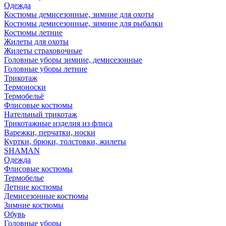
Одежда
Костюмы демисезонные, зимние для охоты
Костюмы демисезонные, зимние для рыбалки
Костюмы летние
Жилеты для охоты
Жилеты страховочные
Головные уборы зимние, демисезонные
Головные уборы летние
Трикотаж
Термоноски
Термобельё
Флисовые костюмы
Нательный трикотаж
Трикотажные изделия из флиса
Варежки, перчатки, носки
Куртки, брюки, толстовки, жилеты
SHAMAN
Одежда
Флисовые костюмы
Термобелье
Летние костюмы
Демисезонные костюмы
Зимние костюмы
Обувь
Головные уборы