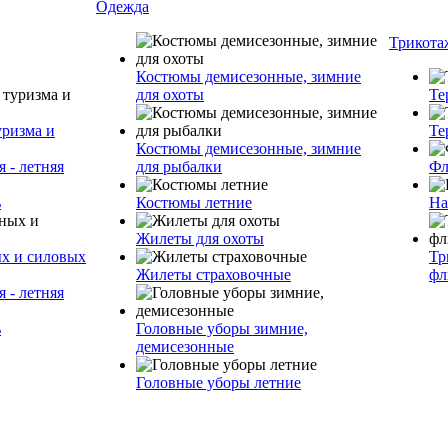
Одежда
Трикота
Костюмы демисезонные, зимние
для охоты
Те
уризма и
Те
Костюмы демисезонные, зимние
 - летняя
для рыбалки
Фл
ь
Костюмы летние
На
Жилеты для охоты
ых и силовых
Тр
Жилеты страховочные
фл
 - летняя
ь
Головные уборы зимние,
демисезонные
Головные уборы летние