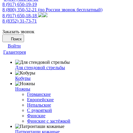
8 (917) 650-19-19
8 (800) 350-52-21
(по России звонок бесплатный)
8 (917) 650-18-18
8 (8352) 31-73-71
Заказать звонок
Поиск
Войти
Галантерея
Для стендовой стрельбы
Кобуры
Ножны
Германские
Европейские
Непальские
С рукояткой
Финские
Финские с застёжкой
Патронташи кожаные