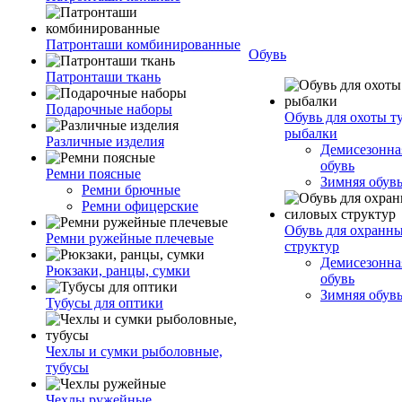
Патронташи комбинированные
Обувь
Патронташи ткань
Подарочные наборы
Обувь для охоты т
рыбалки
Различные изделия
Демисезонная
обувь
Ремни поясные
Зимняя обув
Ремни брючные
Ремни офицерские
Обувь для охранн
Ремни ружейные плечевые
структур
Демисезонная
Рюкзаки, ранцы, сумки
обувь
Зимняя обув
Тубусы для оптики
Чехлы и сумки рыболовные,
тубусы
Чехлы ружейные