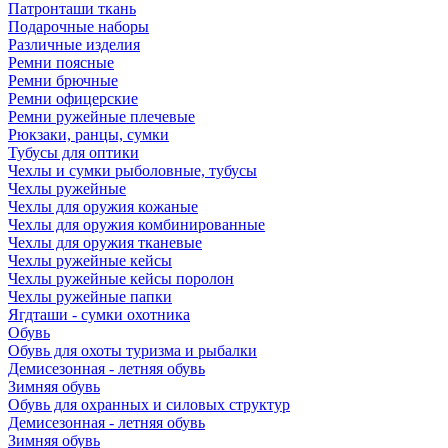
Патронташи ткань
Подарочные наборы
Различные изделия
Ремни поясные
Ремни брючные
Ремни офицерские
Ремни ружейные плечевые
Рюкзаки, ранцы, сумки
Тубусы для оптики
Чехлы и сумки рыболовные, тубусы
Чехлы ружейные
Чехлы для оружия кожаные
Чехлы для оружия комбинированные
Чехлы для оружия тканевые
Чехлы ружейные кейсы
Чехлы ружейные кейсы поролон
Чехлы ружейные папки
Ягдташи - сумки охотника
Обувь
Обувь для охоты туризма и рыбалки
Демисезонная - летняя обувь
Зимняя обувь
Обувь для охранных и силовых структур
Демисезонная - летняя обувь
Зимняя обувь