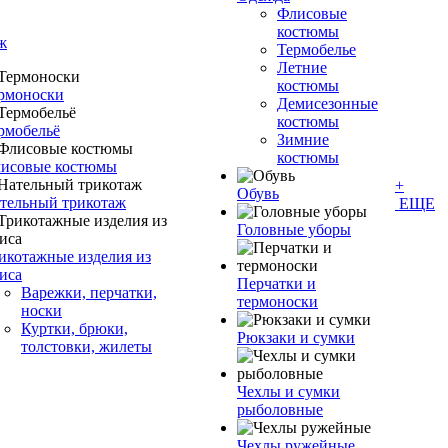
Флисовые
костюмы
ж
Термобелье
Летние
костюмы
рмоноски
Демисезонные
костюмы
рмобельё
Зимние
костюмы
исовые костюмы
+
Обувь
тельный трикотаж
ЕЩЕ
Головные уборы
икотажные изделия из
иса
Перчатки и
Варежки, перчатки,
термоноски
носки
Куртки, брюки,
Рюкзаки и сумки
толстовки, жилеты
Чехлы и сумки
рыболовные
Чехлы ружейные